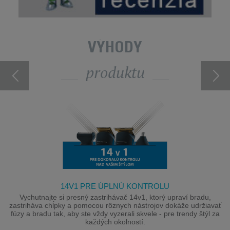
VÝHODY
produktu
14V1 PRE ÚPLNÚ KONTROLU
Vychutnajte si presný zastrihávač 14v1, ktorý upraví bradu,
zastriháva chĺpky a pomocou rôznych nástrojov dokáže udržiavať
fúzy a bradu tak, aby ste vždy vyzerali skvele - pre trendy štýl za
každých okolností.