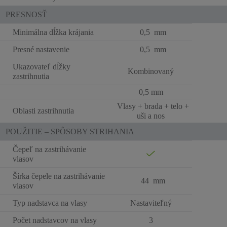
PRESNOSŤ
Minimálna dĺžka krájania
0,5 mm
Presné nastavenie
0,5 mm
Ukazovateľ dĺžky
Kombinovaný
zastrihnutia
0,5 mm
Vlasy + brada + telo +
Oblasti zastrihnutia
uši a nos
POUŽITIE – SPÔSOBY STRIHANIA
Čepeľ na zastrihávanie
vlasov
Šírka čepele na zastrihávanie
44 mm
vlasov
Typ nadstavca na vlasy
Nastaviteľný
Počet nadstavcov na vlasy
3