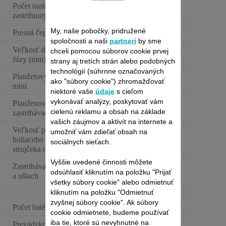
Počet nastavení dĺžky
15
zastrihnutých fúzov
My, naše pobočky, pridružené
Presná čepeľ na fúzy
spoločnosti a naši
partneri
by sme
Veľkosť detailnej čepele na
chceli pomocou súborov cookie prvej
7 mm
fúzy (mm)
strany aj tretích strán alebo podobných
technológií (súhrnne označovaných
Planžetový holiaci strojček
ako "súbory cookie") zhromažďovať
mini
niektoré vaše
údaje
s cieľom
vykonávať analýzy, poskytovať vám
Planženový holiaci a
cielenú reklamu a obsah na základe
zastrihávací strojček na telo
vašich záujmov a aktivít na internete a
Veľkosť planžetového
umožniť vám zdieľať obsah na
holiaceho a zastrihávacieho
37 mm
sociálnych sieťach.
strojčeka na telo
Vyššie uvedené činnosti môžete
Zastrihávač chĺpkov v nose
odsúhlasiť kliknutím na položku "Prijať
a ušiach
všetky súbory cookie" alebo odmietnuť
2
kliknutím na položku "Odmietnuť
zvyšnej súbory cookie". Ak súbory
Počet batérií
1
cookie odmietnete, budeme používať
iba tie, ktoré sú nevyhnutné na
Prevádzková doba
120min