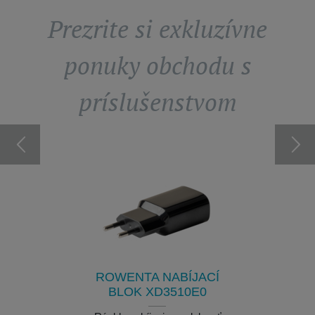
Prezrite si exkluzívne
ponuky obchodu s
príslušenstvom
FA CS-
O
9
PRÍSL
1
e vášho
Zlepšuje
ča
rizi
ROWENTA NABÍJACÍ
klade.
K dis
BLOK XD3510E0