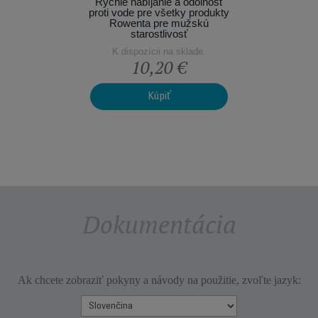
Rýchle nabíjanie a odolnosť
proti vode pre všetky produkty
Rowenta pre mužskú
starostlivosť
K dispozícii na sklade.
€
10,20 €
Kúpiť
Dokumentácia
Ak chcete zobraziť pokyny a návody na použitie, zvoľte jazyk: