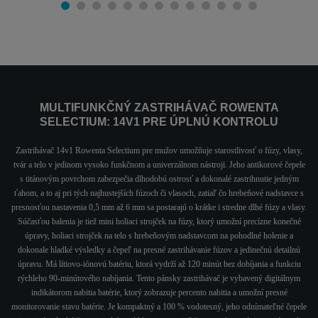
MULTIFUNKČNÝ ZASTRIHÁVAČ ROWENTA
SELECTIUM: 14V1 PRE ÚPLNÚ KONTROLU
Zastrihávač 14v1 Rowenta Selectium pre mužov umožňuje starostlivosť o fúzy, vlasy,
tvár a telo v jedinom vysoko funkčnom a univerzálnom nástroji. Jeho antikorové čepele
s titánovým povrchom zabezpečia dlhodobú ostrosť a dokonalé zastrihnutie jedným
ťahom, a to aj pri tých najhustejších fúzoch či vlasoch, zatiaľ čo hrebeňové nadstavce s
presnosťou nastavenia 0,5 mm až 6 mm sa postarajú o krátke i stredne dlhé fúzy a vlasy.
Súčasťou balenia je tiež mini holiaci strojček na fúzy, ktorý umožní precízne konečné
úpravy, holiaci strojček na telo s hrebeňovým nadstavcom na pohodlné holenie a
dokonale hladké výsledky a čepeľ na presné zastrihávanie fúzov a jedinečnú detailnú
úpravu. Má lítiovo-iónovú batériu, ktorá vydrží až 120 minút bez dobíjania a funkciu
rýchleho 90-minútového nabíjania. Tento pánsky zastrihávač je vybavený digitálnym
indikátorom nabitia batérie, ktorý zobrazuje percento nabitia a umožní presné
monitorovanie stavu batérie. Je kompaktný a 100 % vodotesný, jeho odnímateľné čepele