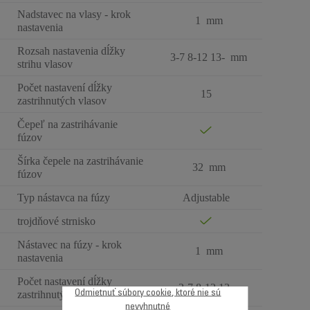
Nadstavec na vlasy - krok
1 mm
nastavenia
Rozsah nastavenia dĺžky
3-7 8-12 13- mm
strihu vlasov
Počet nastavení dĺžky
15
zastrihnutých vlasov
Čepeľ na zastrihávanie
fúzov
Šírka čepele na zastrihávanie
32 mm
fúzov
Typ nástavca na fúzy
Adjustable
trojdňové strnisko
Nástavec na fúzy - krok
1 mm
nastavenia
Počet nastavení dĺžky
3-7 8-12 13-
Odmietnuť súbory cookie, ktoré nie sú
zastrihnutých fúzov
nevyhnutné