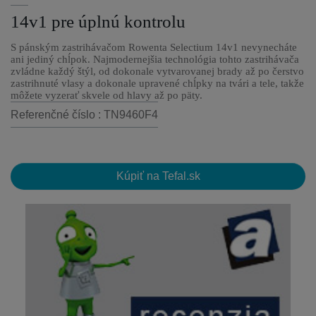
14v1 pre úplnú kontrolu
S pánským zastrihávačom Rowenta Selectium 14v1 nevynecháte
ani jediný chĺpok. Najmodernejšia technológia tohto zastrihávača
zvládne každý štýl, od dokonale vytvarovanej brady až po čerstvo
zastrihnuté vlasy a dokonale upravené chĺpky na tvári a tele, takže
môžete vyzerať skvele od hlavy až po päty.
Referenčné číslo : TN9460F4
Kúpiť na Tefal.sk