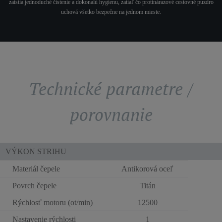
zaistia jednoduché čistenie a dokonalú hygienu, zatiaľ čo protinárazové cestovné puzdro
uchová všetko bezpečne na jednom mieste.
Technické parametre /
porovnanie
VÝKON STRIHU
Materiál čepele
Antikorová oceľ
Povrch čepele
Titán
Rýchlosť motoru (ot/min)
12500
Nastavenie rýchlosti
1