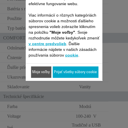
efektívne fungovanie webu.
Batéria s rýchlym dobitím
Viac informácií o rôznych kategóriách
Použitie
Cordless use
súborov cookie a možnosti ďalšieho
spresnenia volieb zobrazíte kliknutím
Typ batérie
Lithium ion
na položku
"Moje voľby"
. Svoje
rozhodnutie môžete kedykoľvek zmeniť
COMFORT OF USE
v centre predvolieb
. Ďalšie
Odnímateľná holiaca hlava
informácie nájdete v našich zásadách
používania súborov
cookie
.
Čistenie
Plne umývateľné
Ďalšie príslušenstvo
Oljenička + kefka
Moje voľby
Prijať všetky súbory cookie
Ukazovateľ nabíjania
LCD
Skladovanie
Vanity
Technické špecifikácie
Farba
Modrá
Voltage
100-240 V
Tradičné a USB
Iné