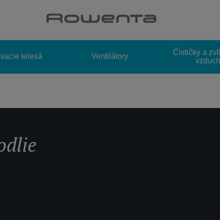
Choose a category
Čističky a zv
vacie telesá
Ventilátory
vzduc
odlie