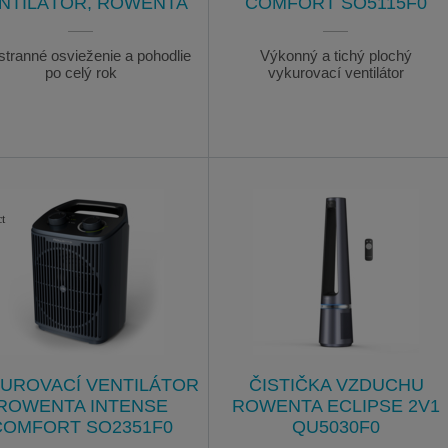
NTILÁTOR, ROWENTA
COMFORT SO5115F0
tranné osvieženie a pohodlie
Výkonný a tichý plochý
po celý rok
vykurovací ventilátor
UROVACÍ VENTILÁTOR
ČISTIČKA VZDUCHU
ROWENTA INTENSE
ROWENTA ECLIPSE 2V1
COMFORT SO2351F0
QU5030F0