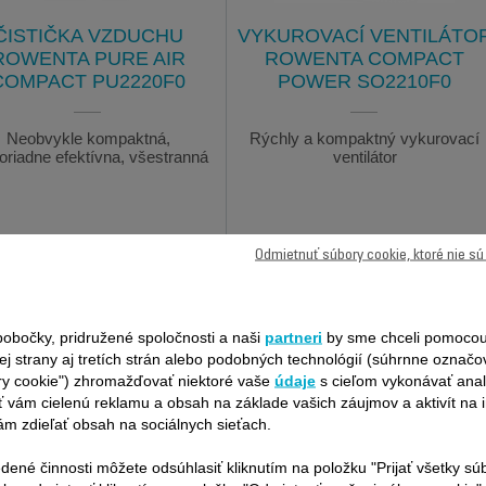
ČISTIČKA VZDUCHU
VYKUROVACÍ VENTILÁTO
ROWENTA PURE AIR
ROWENTA COMPACT
COMPACT PU2220F0
POWER SO2210F0
Neobvykle kompaktná,
Rýchly a kompaktný vykurovací
riadne efektívna, všestranná
ventilátor
Odmietnuť súbory cookie, ktoré nie s
obočky, pridružené spoločnosti a naši
partneri
by sme chceli pomocou
ej strany aj tretích strán alebo podobných technológií (súhrnne označ
ry cookie") zhromažďovať niektoré vaše
údaje
s cieľom vykonávať anal
 vám cielenú reklamu a obsah na základe vašich záujmov a aktivít na i
m zdieľať obsah na sociálnych sieťach.
dené činnosti môžete odsúhlasiť kliknutím na položku "Prijať všetky sú