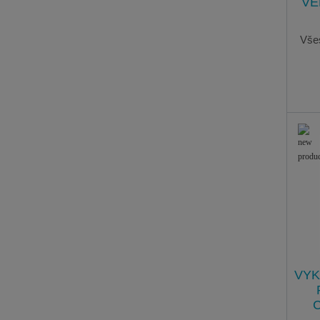
VE
Všes
VYK