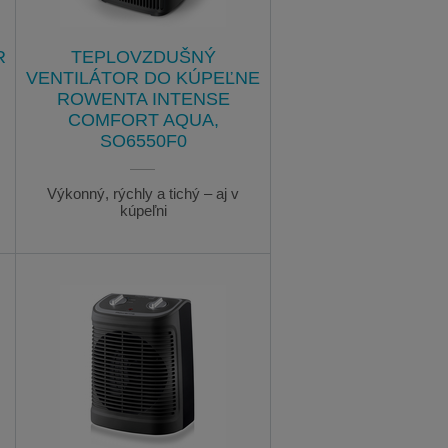
R
TEPLOVZDUŠNÝ
VENTILÁTOR DO KÚPEĽNE
ROWENTA INTENSE
COMFORT AQUA,
SO6550F0
Výkonný, rýchly a tichý – aj v
kúpeľni