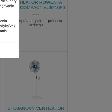
. Ak súbory
VENTILÁTOR ROWENTA
ungovanie
EOLE COMPACT VU6210F0
nenia
Vždy správna rýchlosť prúdenia
vzduchu
kedykoľvek
vania
STOJANOVÝ VENTILÁTOR