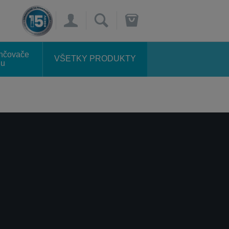
×
lhčovače
VŠETKY PRODUKTY
hu