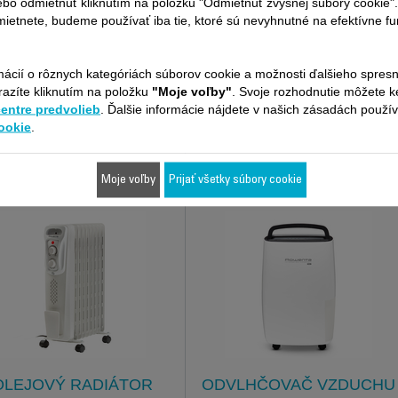
ebo odmietnuť kliknutím na položku "Odmietnuť zvyšnej súbory cookie"
UROVACÍ VENTILÁTOR
ČISTIČKA VZDUCHU
ietnete, budeme používať iba tie, ktoré sú nevyhnutné na efektívne f
ROWENTA INSTANT
ROWENTA PURE AIR
COMFORT AQUA
GENIUS PU3080F0
SO6510F2
mácií o rôznych kategóriách súborov cookie a možnosti ďalšieho spres
razíte kliknutím na položku
"Moje voľby"
. Svoje rozhodnutie môžete 
Dýchajte s ľahkosťou!
centre predvolieb
. Ďalšie informácie nájdete v našich zásadách použí
ikovný a tichý vykurovací
ventilátor do kúpeľne
ookie
.
Porovnať
Moje voľby
Prijať všetky súbory cookie
OLEJOVÝ RADIÁTOR
ODVLHČOVAČ VZDUCHU