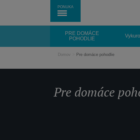
PONUKA
PRE DOMÁCE
Vykuro
POHODLIE
Domov
>
Pre domáce pohodlie
Pre domáce poh