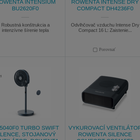
OWENTA INTENSIUM
ROWENTA INTENSE DRY
BU2620F0
COMPACT DH4236F0
Robustná konštrukcia a
Odvlhčovač vzduchu Intense Dry
intenzívne šírenie tepla
Compact 16 L: Zaistenie...
Porovnať
5040F0 TURBO SWIFT
VYKUROVACÍ VENTILÁTO
ILENCE, STOJANOVÝ
ROWENTA SILENCE