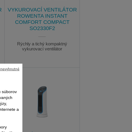
R
VYKUROVACÍ VENTILÁTOR
ROWENTA INSTANT
COMFORT COMPACT
SO2330F2
Rýchly a tichý kompaktný
vykurovací ventilátor
ú nevyhnutné
 súborov
ovaných
ýzy,
nternete a
bory