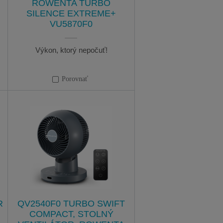
ROWENTA TURBO
SILENCE EXTREME+
VU5870F0
Výkon, ktorý nepočuť!
Porovnať
R
QV2540F0 TURBO SWIFT
COMPACT, STOLNÝ