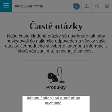
Časté otázky
Naše často kladené otázky sú navrhnuté tak, aby
poskytovali čo najlepšie odpovede na všetky vaše
otázky. Jednoducho si vyberte kategóriu informácií,
ktorá vás zaujíma, a nechajte sa viesť.
Produkty
Odmietnuť súbory cookie, ktoré nie sú
nevyhnutné