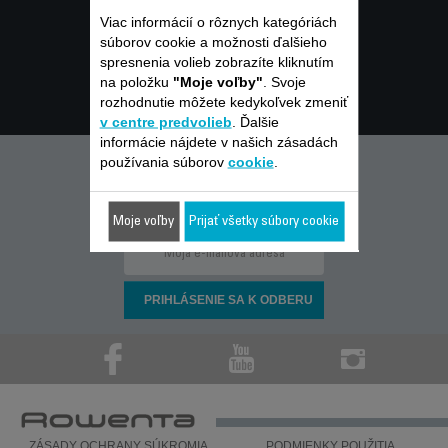
NÁVOD NA OBSLUHU
Viac informácií o rôznych kategóriách
súborov cookie a možnosti ďalšieho
ČASTÉ OTÁZKY
spresnenia volieb zobrazíte kliknutím
KONTAKTUJTE NÁS
na položku
"Moje voľby"
. Svoje
rozhodnutie môžete kedykoľvek zmeniť
v centre predvolieb
. Ďalšie
informácie nájdete v našich zásadách
používania súborov
cookie
.
ZOSTAŇTE
V SPOJENÍ
Moje voľby
Prijať všetky súbory cookie
ZÁSADY OCHRANY SÚKROMIA
PODMIENKY POUŽITIA