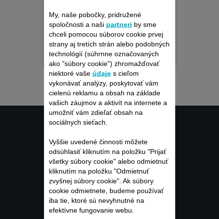
My, naše pobočky, pridružené
spoločnosti a naši
partneri
by sme
chceli pomocou súborov cookie prvej
Jednorazová pevná cena
strany aj tretích strán alebo podobných
opravy
technológií (súhrnne označovaných
ako "súbory cookie") zhromažďovať
niektoré vaše
údaje
s cieľom
vykonávať analýzy, poskytovať vám
cielenú reklamu a obsah na základe
vašich záujmov a aktivít na internete a
umožniť vám zdieľať obsah na
SLUŽBY
sociálnych sieťach.
Vyššie uvedené činnosti môžete
pre spotrebiteľa
odsúhlasiť kliknutím na položku "Prijať
všetky súbory cookie" alebo odmietnuť
kliknutím na položku "Odmietnuť
zvyšnej súbory cookie". Ak súbory
ZÁRUKA
cookie odmietnete, budeme používať
iba tie, ktoré sú nevyhnutné na
OPRAVA
efektívne fungovanie webu.