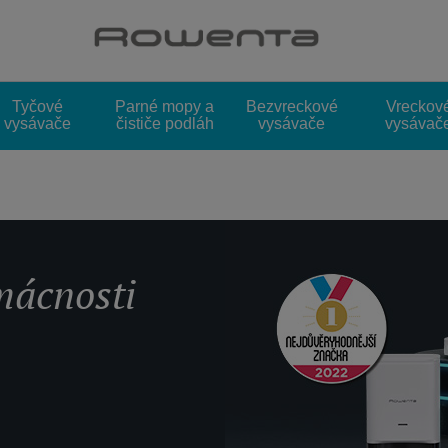
Choose a category
Tyčové
Parné mopy a
Bezvreckové
Vreckov
vysávače
čističe podláh
vysávače
vysávač
mácnosti