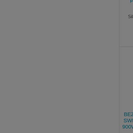
Si
BE
SW
900