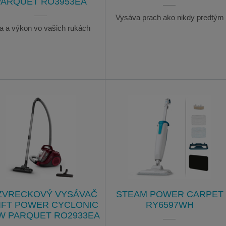
PARQUET RO3953EA
Vysáva prach ako nikdy predtým
la a výkon vo vašich rukách
ZVRECKOVÝ VYSÁVAČ
STEAM POWER CARPET
IFT POWER CYCLONIC
RY6597WH
W PARQUET RO2933EA