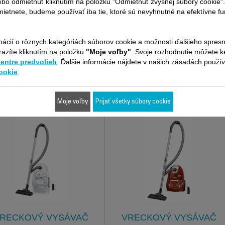
ebo odmietnuť kliknutím na položku "Odmietnuť zvyšnej súbory cookie"
ZVRECKOVÝ VYSÁVAČ
RUČNÝ VYSÁVAČ
ietnete, budeme používať iba tie, ktoré sú nevyhnutné na efektívne f
SILENCE FORCE
EXTENSO DRY AC476901
LONIC 65DB PARQUET
RO7649EA
mácií o rôznych kategóriách súborov cookie a možnosti ďalšieho spres
Rýchlo a ľahko použiteľný aj na
obtiažne prístupných miestach.
razíte kliknutím na položku
"Moje voľby"
. Svoje rozhodnutie môžete 
centre predvolieb
. Ďalšie informácie nájdete v našich zásadách použí
moriadne tichá prevádzka a
výkon 5★
ookie
.
Porovnať
Moje voľby
Prijať všetky súbory cookie
RECKOVÝ VYSÁVAČ
VRECKOVÝ VYSÁVAČ