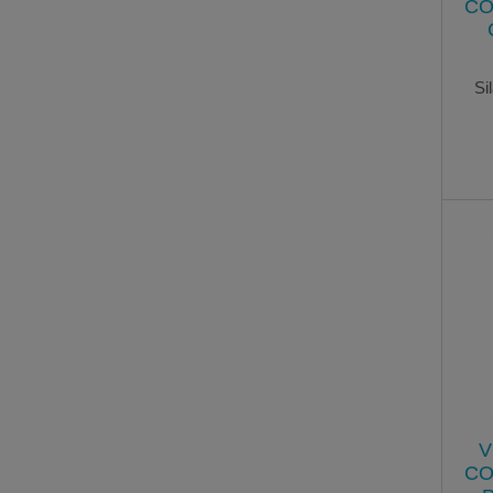
CO
Si
V
CO