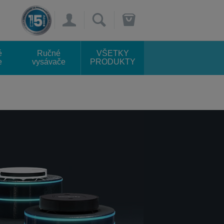
×
é
Ručné
VŠETKY
e
vysávače
PRODUKTY