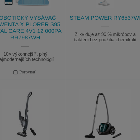
OBOTICKÝ VYSÁVAČ
STEAM POWER RY6537W
WENTA X-PLORER S95
AL CARE 4V1 12 000PA
Zlikviduje až 99 % mikróbov a
RR7987WH
baktérií bez použitia chemikálií
10× výkonnejší*, plný
ajmodernejších technológií
Porovnať