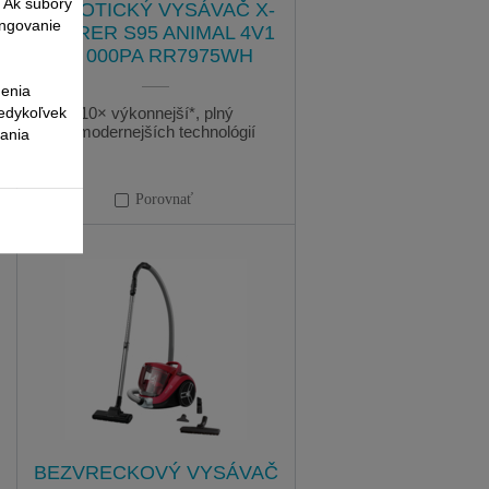
. Ak súbory
ROBOTICKÝ VYSÁVAČ X-
ungovanie
PLORER S95 ANIMAL 4V1
12 000PA RR7975WH
nenia
kedykoľvek
10× výkonnejší*, plný
najmodernejších technológií
vania
Porovnať
BEZVRECKOVÝ VYSÁVAČ