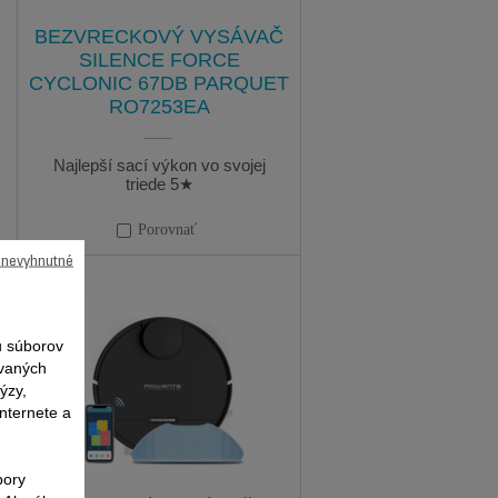
BEZVRECKOVÝ VYSÁVAČ
SILENCE FORCE
C
CYCLONIC 67DB PARQUET
RO7253EA
Najlepší sací výkon vo svojej
triede 5★
Porovnať
ú nevyhnutné
 súborov
ovaných
ýzy,
nternete a
bory