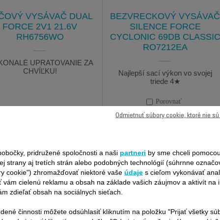
ČOVÝ VYSÁVAČ DUAL
BEZVRECKOVÝ VYSÁVAČ
FORCE 2V1 21.6V
SILENCE FORCE
RH6756WO
CYCLONIC 69DB CLASSI
RO7212EA
KONALÉ UPRATOVANIE ZA
CHVÍĽKU!
Najlepší sací výkon vo svojej
triede 4★
Porovnať
Odmietnuť súbory cookie, ktoré nie s
obočky, pridružené spoločnosti a naši
partneri
by sme chceli pomocou
ej strany aj tretích strán alebo podobných technológií (súhrnne označ
ry cookie") zhromažďovať niektoré vaše
údaje
s cieľom vykonávať anal
 vám cielenú reklamu a obsah na základe vašich záujmov a aktivít na i
m zdieľať obsah na sociálnych sieťach.
dené činnosti môžete odsúhlasiť kliknutím na položku "Prijať všetky sú