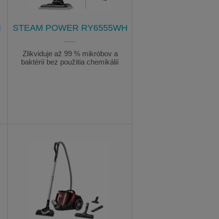
I
STEAM POWER RY6555WH
Zlikviduje až 99 % mikróbov a
baktérií bez použitia chemikálií