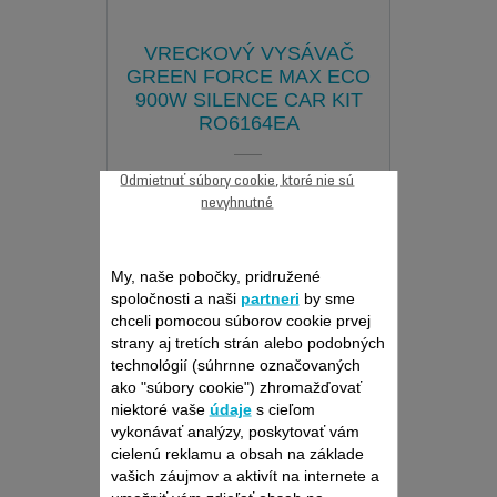
VRECKOVÝ VYSÁVAČ
GREEN FORCE MAX ECO
900W SILENCE CAR KIT
RO6164EA
Extrémne tichý a výkonný
Odmietnuť súbory cookie, ktoré nie sú
sáčkový vysávač vyrobený z...
nevyhnutné
My, naše pobočky, pridružené
spoločnosti a naši
partneri
by sme
chceli pomocou súborov cookie prvej
strany aj tretích strán alebo podobných
technológií (súhrnne označovaných
ako "súbory cookie") zhromažďovať
niektoré vaše
údaje
s cieľom
vykonávať analýzy, poskytovať vám
cielenú reklamu a obsah na základe
vašich záujmov a aktivít na internete a