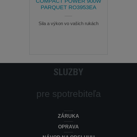
COMPACT POWER 900W
PARQUET RO3953EA
Sila a výkon vo vašich rukách
SLUŽBY
pre spotrebiteľa
ZÁRUKA
OPRAVA