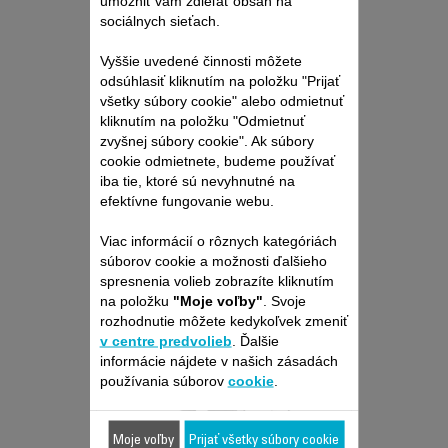
umožniť vám zdieľať obsah na
sociálnych sieťach.
VRECKOVÝ VYSÁVAČ
GREEN FORCE EFFITECH
Vyššie uvedené činnosti môžete
ECO 64DB TOTAL CLEAN
odsúhlasiť kliknutím na položku "Prijať
RO6189EA
všetky súbory cookie" alebo odmietnuť
kliknutím na položku "Odmietnuť
zvyšnej súbory cookie". Ak súbory
Výkonný, ale optimalizovaný a
cookie odmietnete, budeme používať
tichý
iba tie, ktoré sú nevyhnutné na
efektívne fungovanie webu.
Viac informácií o rôznych kategóriách
súborov cookie a možnosti ďalšieho
spresnenia volieb zobrazíte kliknutím
na položku
"Moje voľby"
. Svoje
rozhodnutie môžete kedykoľvek zmeniť
v centre predvolieb
. Ďalšie
informácie nájdete v našich zásadách
používania súborov
cookie
.
Moje voľby
Prijať všetky súbory cookie