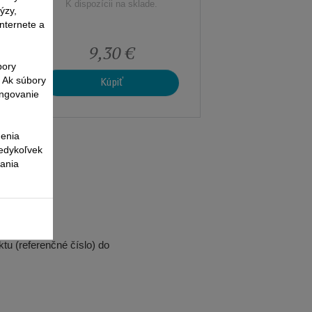
K dispozícii na sklade.
ýzy,
nternete a
9,30 €
bory
. Ak súbory
Kúpiť
ungovanie
nenia
kedykoľvek
vania
tu (referenčné číslo) do