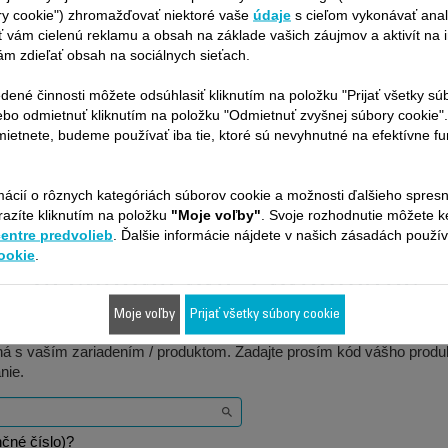
K dispozícii na sklade.
spoľahlivo.
ry cookie") zhromažďovať niektoré vaše
údaje
s cieľom vykonávať anal
 vám cielenú reklamu a obsah na základe vašich záujmov a aktivít na i
K dispozícii na sklade.
m zdieľať obsah na sociálnych sieťach.
3,10 €
7,20 €
dené činnosti môžete odsúhlasiť kliknutím na položku "Prijať všetky sú
ebo odmietnuť kliknutím na položku "Odmietnuť zvyšnej súbory cookie"
Kúpiť
Kúpiť
ietnete, budeme používať iba tie, ktoré sú nevyhnutné na efektívne f
mácií o rôznych kategóriách súborov cookie a možnosti ďalšieho spres
razíte kliknutím na položku
"Moje voľby"
. Svoje rozhodnutie môžete 
centre predvolieb
. Ďalšie informácie nájdete v našich zásadách použí
ookie
.
Je vhodné pre 2 produktov
Moje voľby
Prijať všetky súbory cookie
ilná s vaším zariadením / produktom. Zadajte prosím kód vášho produk
nie.
čné číslo)?