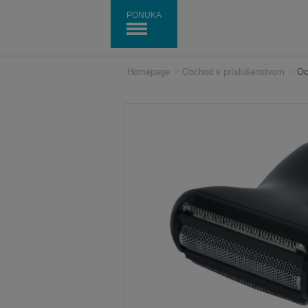
PONUKA
Homepage
>
Obchod s príslušenstvom
>
Oc