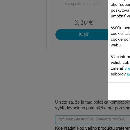
K dispozícii na sklade.
ako "súbo
poskytovať
umožniť vá
3,10 €
Vyššie uve
cookie" al
Kúpiť
cookie odm
webu.
Viac infor
volieb zob
zmeniť
v 
súborov
c
Uistite sa, že je táto položka kompatib
vyhľadávacieho poľa nižšie pre porovna
Kde hľadať kód vášho produktu (referen