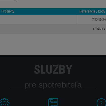
Produkty
Referencie / kódy
Produkty
Referencie / kódy
TN944MF0
TN9460F4
SLUŽBY
pre spotrebiteľa