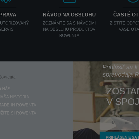
PRAVA
NÁVOD NA OBSLUHU
ČASTÉ O
AUTORIZOVANÝ
ZOZNÁMTE SA S NÁVODMI
ZISTITE ODP
SERVIS
NA OBSLUHU PRODUKTOV
VAŠE OT
ROWENTA
Prihlásiť sa 
spravodaja 
Rowenta
Enjoy
ZOSTA
O NÁS
NAŠA HISTÓRIA
V SPOJ
MADE IN ROWENTA
UŽITE SI ROWENTA