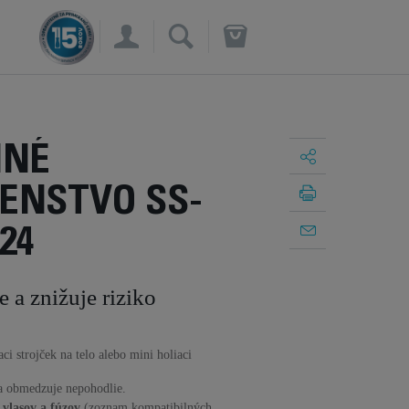
×
NNÉ
ENSTVO SS-
24
e a znižuje riziko
i strojček na telo alebo mini holiaci
 a obmedzuje nepohodlie.
 vlasov a fúzov
(zoznam kompatibilných