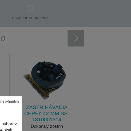
OBCHDNÉ PODMIENKY
vo
ú nevyhnutné
ZASTRIHÁVACIA
ČEPEĽ 42 MM SS-
1810001314
 súborov
Dokonalý zostrih
ovaných