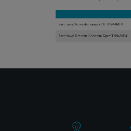
Zastrihávač Rowenta Formula 1® TN944MF0
Zastrihávač Rowenta Selectium Xpert TN9460F4