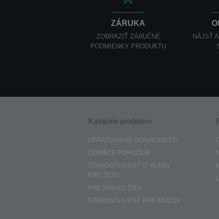
ZÁRUKA
O
ZOBRAZIŤ ZÁRUČNÉ
NÁJSŤ 
PODMIENKY PRODUKTU
Kategórie produktov
UPRATOVANIE DOMÁCNOSTI
DOMÁCE POHODLIE
STAROSTLIVOSŤ O VLASY
PRE ŽENY
PRE KRÁSU ŽIEN
STAROSTLIVOSŤ PRE MUŽOV