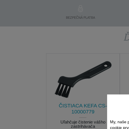
BEZPEČNÁ PLATBA
Ď
ČISTIACA KEFA CS-
10000779
My, naše p
Uľahčuje čistenie vášho
zastrihávača
cookie prv