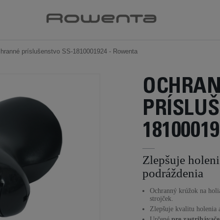
hranné príslušenstvo SS-1810001924 - Rowenta
OCHRA
PRÍSLUŠ
18100019
Zlepšuje holeni
podráždenia
Ochranný krúžok na holiac
strojček.
Zlepšuje kvalitu holenia
Určené
pre zastrihávače