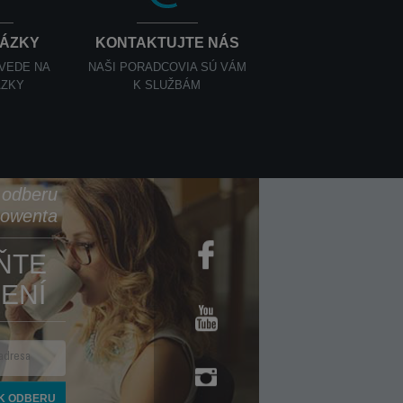
TÁZKY
KONTAKTUJTE NÁS
OVEDE NA
NAŠI PORADCOVIA SÚ VÁM
ÁZKY
K SLUŽBÁM
k odberu
Rowenta
ŇTE
ENÍ