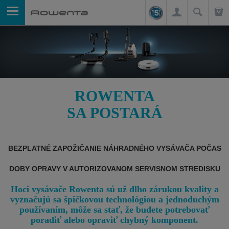
ROWENTA
SA POSTARÁ
BEZPLATNÉ ZAPOŽIČANIE NÁHRADNÉHO VYSÁVAČA POČAS
DOBY OPRAVY V AUTORIZOVANOM SERVISNOM STREDISKU
Hoci vysávače Rowenta sú už dlho zárukou kvality a
vyznačujú sa špičkovou technológiou a jednoduchým
používaním, môže sa stať, že budete potrebovať
poradiť alebo opraviť chybný komponent.