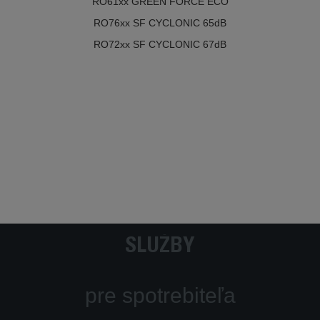
RO61xx GREEN FORCE ECO
RO76xx SF CYCLONIC 65dB
RO72xx SF CYCLONIC 67dB
SLUŽBY
pre spotrebiteľa