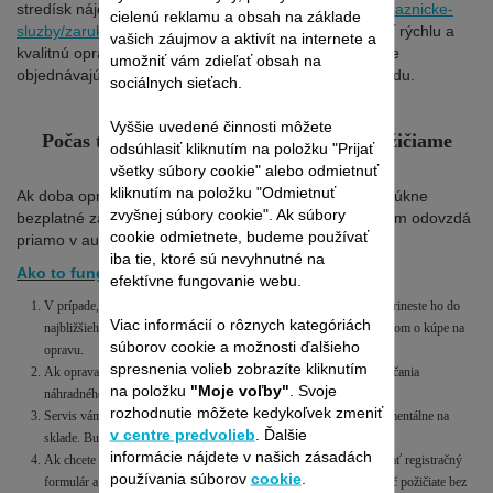
stredísk nájdete na adrese
https://www.rowenta.sk/zakaznicke-
cielenú reklamu a obsah na základe
sluzby/zaruka-opravy/opravy
. Aby bolo možné vykonať rýchlu a
vašich záujmov a aktivít na internete a
kvalitnú opravu, autorizované servisné strediská denne
umožniť vám zdieľať obsah na
objednávajú náhradné diely priamo z centrálneho skladu.
sociálnych sieťach.
Vyššie uvedené činnosti môžete
Počas trvania záručnej opravy vám zapožičiame
odsúhlasiť kliknutím na položku "Prijať
náhradný vysávač.
všetky súbory cookie" alebo odmietnuť
kliknutím na položku "Odmietnuť
Ak doba opravy bude dlhšia ako 7 dní, servis vám ponúkne
zvyšnej súbory cookie". Ak súbory
bezplatné zapožičanie náhradného vysávača, ktorý vám odovzdá
cookie odmietnete, budeme používať
priamo v autorizovanom servisnom stredisku.
iba tie, ktoré sú nevyhnutné na
Ako to funguje:
efektívne fungovanie webu.
V prípade, že váš zakúpený vysávač Rowenta prestane fungovať, prineste ho do
Viac informácií o rôznych kategóriách
najbližšieho autorizovaného servisného strediska Rowenta s dokladom o kúpe na
súborov cookie a možnosti ďalšieho
opravu.
spresnenia volieb zobrazíte kliknutím
Ak oprava trvá dlhšie ako 7 dní, servis vám ponúkne službu zapožičania
na položku
"Moje voľby"
. Svoje
náhradného vysávača.
rozhodnutie môžete kedykoľvek zmeniť
Servis vám ponúkne zapožičanie náhradnej jednotky, ktorú má momentálne na
v centre predvolieb
. Ďalšie
sklade. Bude to robotický alebo tyčový vysávač Rowenta.
informácie nájdete v našich zásadách
Ak chcete požiadať o výpožičku, musíte v servise vyplniť a podpísať registračný
používania súborov
cookie
.
formulár a súhlasiť s podmienkami akcie vrátane toho, že si vysávač požičiate bez