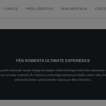
FUNKCIE
PRÍSLUŠENSTVO
DOKUMENTÁCIA
ČASTÉ
FÉN ROWENTA ULTIMATE EXPERIENCE
m pomôže zdokonaliť umenie stylingu bez námahy vďaka technológii bezkefového nanomotora
a vytvorenie výrazných vĺn. Súčasťou je technológia ionizátora pre hladké a žiarivé vlasy, 9 
jednoduché čistenie a prúd studeného vzduchu pre dlhú výdrž účesu.