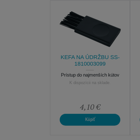
KEFA NA ÚDRŽBU SS-
1810003099
Prístup do najmenších kútov
K dispozícii na sklade.
4,10 €
Kúpiť