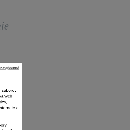
ie
ú nevyhnutné
 súborov
ovaných
ýzy,
nternete a
bory