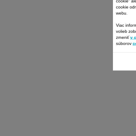
cookie" al
cookie odm
webu.
Viac infor
volieb zob
zmeniť
v 
súborov
c