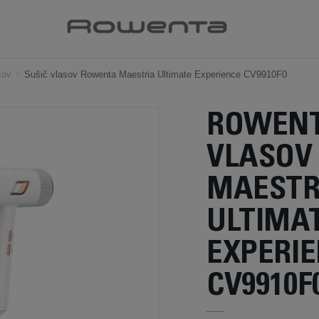
sov
>
Sušič vlasov Rowenta Maestria Ultimate Experience CV9910F0
ROWENT
VLASOV
MAESTR
ULTIMA
EXPERI
CV9910F