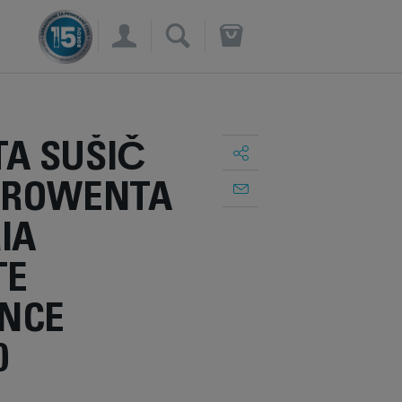
×
A SUŠIČ
 ROWENTA
IA
TE
ENCE
0