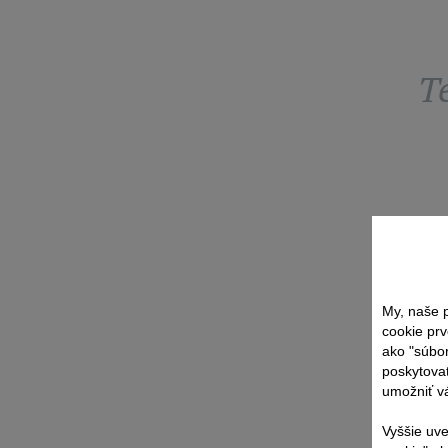
T
My, naše p
cookie prv
ako "súbo
poskytovať
umožniť vá
Vyššie uve