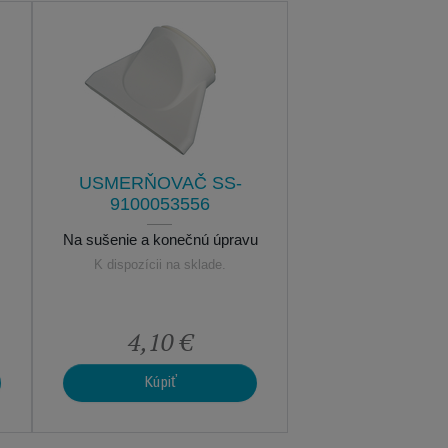
DIFUZÉR 
91000535
Pre väčší o
K dispozícii na s
USMERŇOVAČ SS-
9100053556
Na sušenie a konečnú úpravu
K dispozícii na sklade.
4,10 €
6,20 
Kúpiť
Kúpiť