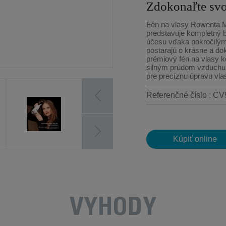
Zdokonaľte svo
Fén na vlasy Rowenta M
predstavuje kompletný 
účesu vďaka pokročilým
postarajú o krásne a do
prémiový fén na vlasy 
silným prúdom vzduchu
pre precíznu úpravu vlas
Referenčné číslo : C
Kúpiť online
VÝHODY