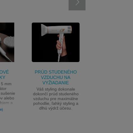
GOVÉ
PRÚD STUDENÉHO
NASTAVENIA A
KY
VZDUCHU NA
VÝSLEDKY POD
VYŽIADANIE
INDIVIDUÁLNYC
e 5 mm
POTRIEB
átor
Váš styling dokonale
e sušenie
dokončí prúd studeného
Vďaka 9 kombinác
ov alebo
vzduchu pre maximálne
úrovní teploty a rýchl
objem a
pohodlie, ľahký styling a
máte úplnú kontrolu
ýrazných
dlhú výdrž účesu.
sušením vlasov 
ej
Čítať ďalej
môžete regulova
prúdenie vzduchu
teplotu počas stylin