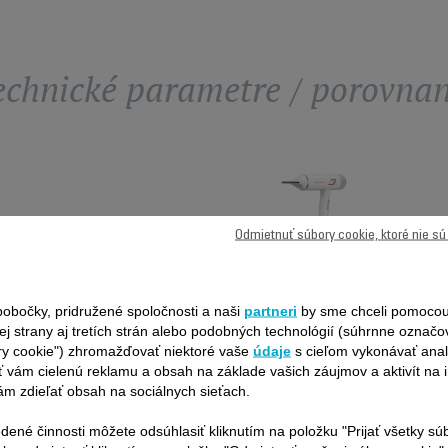
echnické parametre / porovnan
Odmietnuť súbory cookie, ktoré nie s
SUŠIČ
obočky, pridružené spoločnosti a naši
partneri
by sme chceli pomocou
VLASOV
ej strany aj tretích strán alebo podobných technológií (súhrnne označ
ROWENTA
ry cookie") zhromažďovať niektoré vaše
údaje
s cieľom vykonávať anal
MAESTRIA
 vám cielenú reklamu a obsah na základe vašich záujmov a aktivít na i
ULTIMATE
m zdieľať obsah na sociálnych sieťach.
EXPERIENCE
CV9910F0
dené činnosti môžete odsúhlasiť kliknutím na položku "Prijať všetky sú