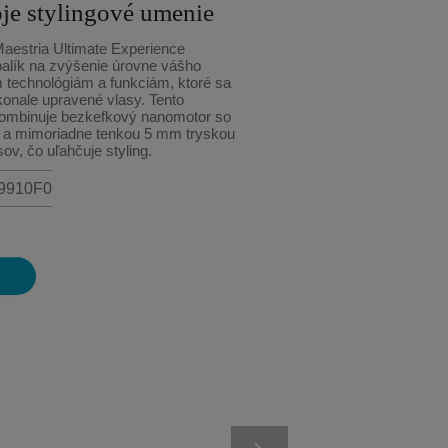
je stylingové umenie
aestria Ultimate Experience
balík na zvýšenie úrovne vášho
 technológiám a funkciám, ktoré sa
konale upravené vlasy. Tento
kombinuje bezkefkový nanomotor so
 a mimoriadne tenkou 5 mm tryskou
ov, čo uľahčuje styling.
V9910F0