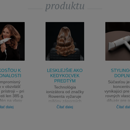
produktu
KOSŤOU K
LESKLEJŠIE AKO
STYLIN
ONALOSTI
KEDYKOĽVEK
DOPLN
PREDTÝM
mpromisný
Súčasťou j
 v obzvlášť
koncentr
Technológia
prístroji – pri
vynikajúci pr
ionizátora od značky
ti len 385 g.
rovných vlas
Rowenta vyžaruje
fén na vlasy
difuzér pre 
milióny záporných
ádne aj tie
tvarovanie v
iónov pre hladké a
ítať ďalej
Čítať ďalej
Čítať ďal
áročnejšie
vĺn.
žiarivé vlasy.
ngové výzvy.