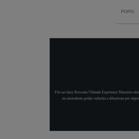
POPIS
Fén na vlasy Rowenta Ultimate Experience Maestria vá
na sústredenie prúdu vzduchu a difuzérom pre objem n