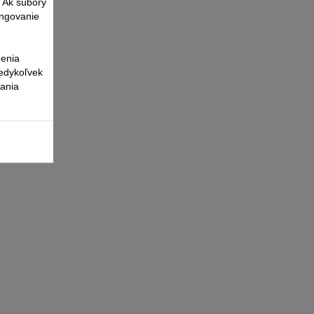
. Ak súbory
ungovanie
nenia
kedykoľvek
vania