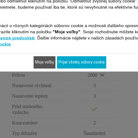
ebo odmietnuť kliknutím na položku "Odmietnuť zvyšnej súbory cookie"
Ionizátor
ietnete, budeme používať iba tie, ktoré sú nevyhnutné na efektívne f
Biela a modrá
Farba
mácií o rôznych kategóriách súborov cookie a možnosti ďalšieho spres
Voltage
220-240 V
razíte kliknutím na položku
"Moje voľby"
. Svoje rozhodnutie môžete 
Spotreba energie -
centre predvolieb
. Ďalšie informácie nájdete v našich zásadách použí
0.46 W
vypnutý režim (W)
ookie
.
Frekvencia
50-60 Hz
Moje voľby
Prijať všetky súbory cookie
Príkon
1680-2000 W
Príkon
2000 W
Nastavenie rýchlosti
3
Nastavenie teploty
3
Prúd studeného
vzduchu
Koncentrátor
2
Typ difuzéru
Štandardný