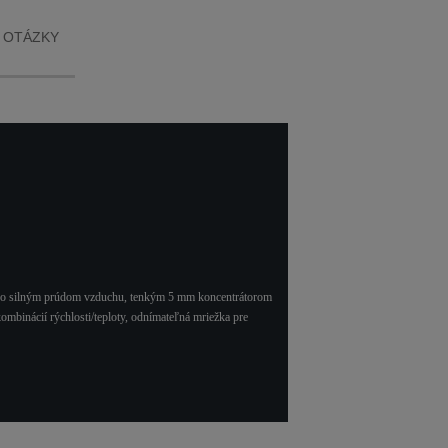
 OTÁZKY
 so silným prúdom vzduchu, tenkým 5 mm koncentrátorom
kombinácií rýchlosti/teploty, odnímateľná mriežka pre