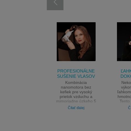
PROFESIONÁLNE
ĽAH
SUŠENIE VLASOV
DOK
Kombinácia
Neko
nanomotora bez
výkon
kefiek pre vysoký
ľahkom 
prietok vzduchu a
hmotnos
mimoriadne úzkeho 5
Tento 
mm nástavca pre
zvl
Čítať ďalej
Č
nekonečné možnosti
najn
stylingu na dosah
styli
ruky.