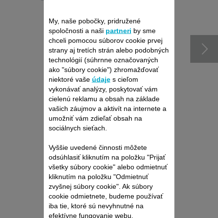
príslušenstvo
My, naše pobočky, pridružené
spoločnosti a naši
partneri
by sme
chceli pomocou súborov cookie prvej
strany aj tretích strán alebo podobných
technológií (súhrnne označovaných
ako "súbory cookie") zhromažďovať
niektoré vaše
údaje
s cieľom
vykonávať analýzy, poskytovať vám
cielenú reklamu a obsah na základe
vašich záujmov a aktivít na internete a
umožniť vám zdieľať obsah na
sociálnych sieťach.
Produkt uz viac nieje k
dispozícií
Vyššie uvedené činnosti môžete
odsúhlasiť kliknutím na položku "Prijať
všetky súbory cookie" alebo odmietnuť
kliknutím na položku "Odmietnuť
zvyšnej súbory cookie". Ak súbory
cookie odmietnete, budeme používať
iba tie, ktoré sú nevyhnutné na
efektívne fungovanie webu.