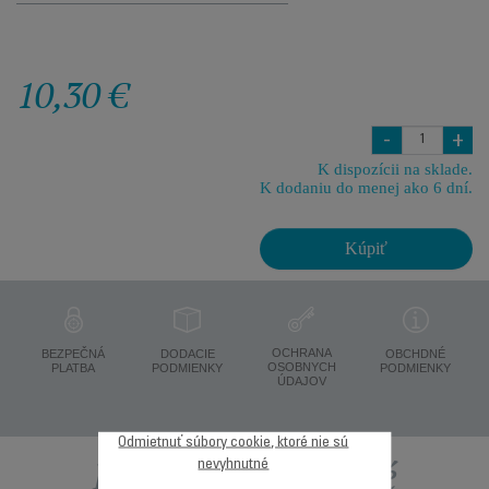
10,30 €
-
+
K dispozícii na sklade.
K dodaniu do menej ako 6 dní.
Kúpiť
OCHRANA
BEZPEČNÁ
DODACIE
OBCHDNÉ
OSOBNYCH
PLATBA
PODMIENKY
PODMIENKY
ÚDAJOV
Odmietnuť súbory cookie, ktoré nie sú
Ďalšie odporúčané
nevyhnutné