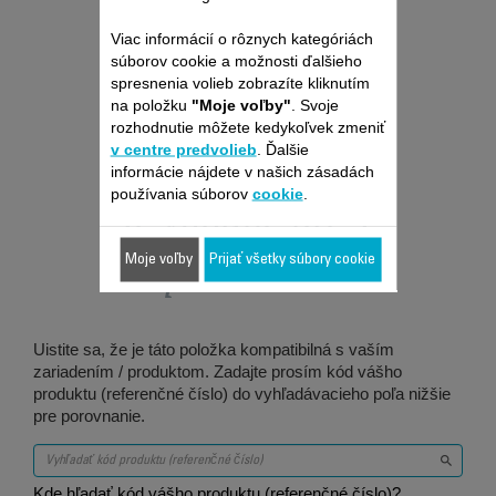
Viac informácií o rôznych kategóriách
súborov cookie a možnosti ďalšieho
spresnenia volieb zobrazíte kliknutím
na položku
"Moje voľby"
. Svoje
rozhodnutie môžete kedykoľvek zmeniť
v centre predvolieb
. Ďalšie
informácie nájdete v našich zásadách
používania súborov
cookie
.
Je vhodné pre 1
produktov
Moje voľby
Prijať všetky súbory cookie
Uistite sa, že je táto položka kompatibilná s vaším
zariadením / produktom. Zadajte prosím kód vášho
produktu (referenčné číslo) do vyhľadávacieho poľa nižšie
pre porovnanie.
Kde hľadať kód vášho produktu (referenčné číslo)?