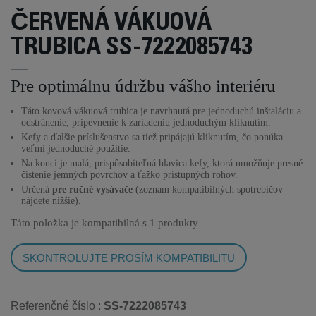
ČERVENÁ VÁKUOVÁ
TRUBICA SS-7222085743
Pre optimálnu údržbu vášho interiéru
Táto kovová vákuová trubica je navrhnutá pre jednoduchú inštaláciu a
odstránenie, pripevnenie k zariadeniu jednoduchým kliknutím.
Kefy a ďalšie príslušenstvo sa tiež pripájajú kliknutím, čo ponúka
veľmi jednoduché použitie.
Na konci je malá, prispôsobiteľná hlavica kefy, ktorá umožňuje presné
čistenie jemných povrchov a ťažko prístupných rohov.
Určená
pre ručné vysávače
(zoznam kompatibilných spotrebičov
nájdete nižšie).
Táto položka je kompatibilná s
1 produkty
SKONTROLUJTE PROSÍM KOMPATIBILITU
Referenčné číslo :
SS-7222085743