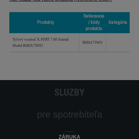
Referencie
Produkty
/ kódy
Kategória
produktu
Produkty
Referencie /
Kategória
Tyčový vysávač X-PERT 7.60 Animal
kódy
RH6A73WO
Model RH6A73WO
produktu
SLUŽBY
pre spotrebiteľa
ZÁRUKA