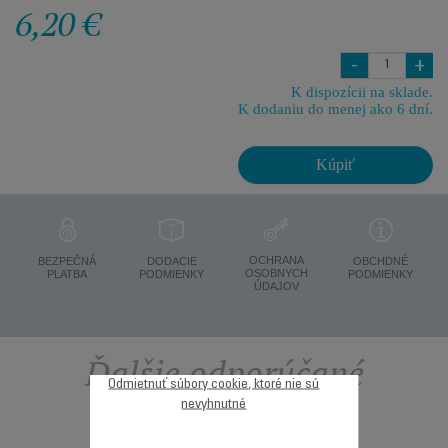
6,20 €
-
+
K dispozícii na sklade.
K dodaniu do menej ako 6 dní.
Kúpiť
OCHRANA
BEZPEČNÁ
DODACIE
OBCHDNÉ
OSOBNYCH
PLATBA
PODMIENKY
PODMIENKY
ÚDAJOV
Ďalšie odporúčané
Odmietnuť súbory cookie, ktoré nie sú
nevyhnutné
príslušenstvo