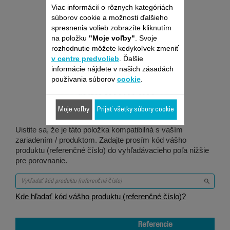
Viac informácií o rôznych kategóriách
súborov cookie a možnosti ďalšieho
spresnenia volieb zobrazíte kliknutím
na položku
"Moje voľby"
. Svoje
rozhodnutie môžete kedykoľvek zmeniť
v centre predvolieb
. Ďalšie
Je vhodné pre 2
informácie nájdete v našich zásadách
používania súborov
cookie
.
produktov
Moje voľby
Prijať všetky súbory cookie
Uistite sa, že je táto položka kompatibilná s vaším
zariadením / produktom. Zadajte prosím kód vášho
produktu (referenčné číslo) do vyhľadávacieho poľa nižšie
pre porovnanie.
Kde hľadať kód vášho produktu (referenčné číslo)?
Referencie