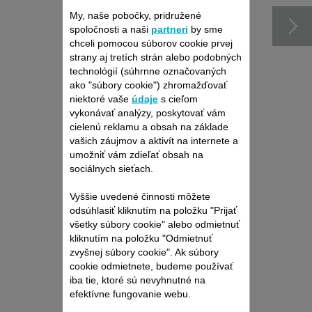
My, naše pobočky, pridružené
spoločnosti a naši
partneri
by sme
chceli pomocou súborov cookie prvej
strany aj tretích strán alebo podobných
technológií (súhrnne označovaných
ako "súbory cookie") zhromažďovať
niektoré vaše
údaje
s cieľom
vykonávať analýzy, poskytovať vám
cielenú reklamu a obsah na základe
vašich záujmov a aktivít na internete a
umožniť vám zdieľať obsah na
sociálnych sieťach.
NÔŽ CS-00144452
Vyššie uvedené činnosti môžete
Čepele s výnimočným ostrím.
odsúhlasiť kliknutím na položku "Prijať
K dispozícii na sklade.
všetky súbory cookie" alebo odmietnuť
kliknutím na položku "Odmietnuť
zvyšnej súbory cookie". Ak súbory
14,40 €
cookie odmietnete, budeme používať
iba tie, ktoré sú nevyhnutné na
Kúpiť
efektívne fungovanie webu.