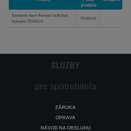
produktu
Produkty
Referencie
Kategória
Zastrihávač vlasov Rowenta Cut & Style
/ kódy
TN182LF0
Stylization TN182LF0
produktu
SLUŽBY
pre spotrebiteľa
ZÁRUKA
OPRAVA
NÁVOD NA OBSLUHU