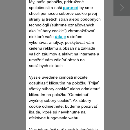
My, naše pobočky, pridružené
spoločnosti a naši
partneri
by sme
chceli pomocou súborov cookie prvej
strany aj tretích strán alebo podobných
technológií (súhrnne označovaných
ako "súbory cookie") zhromažďovať
niektoré vaše
údaje
s cieľom
vykonávať analýzy, poskytovať vám
cielenú reklamu a obsah na základe
vašich záujmov a aktivít na internete a
TRANSFORMÁTOR CS-
umožniť vám zdieľať obsah na
10001095
sociálnych sieťach.
Neodmysliteľný pri používaní
Vyššie uvedené činnosti môžete
zastrihávača
odsúhlasiť kliknutím na položku "Prijať
K dispozícii na sklade.
všetky súbory cookie" alebo odmietnuť
kliknutím na položku "Odmietnuť
zvyšnej súbory cookie". Ak súbory
11,30 €
cookie odmietnete, budeme používať
iba tie, ktoré sú nevyhnutné na
Kúpiť
efektívne fungovanie webu.
Viac informácií o rôznych kategóriách