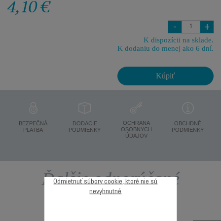
4,10 €
-
+
K dispozícii na sklade.
K dodaniu do menej ako 6 dní.
Kúpiť
OCHRANA
BEZPEČNÁ
DODACIE
OBCHDNÉ
OSOBNYCH
PLATBA
PODMIENKY
PODMIENKY
ÚDAJOV
Ďalšie odporúčané
Odmietnuť súbory cookie, ktoré nie sú
nevyhnutné
príslušenstvo