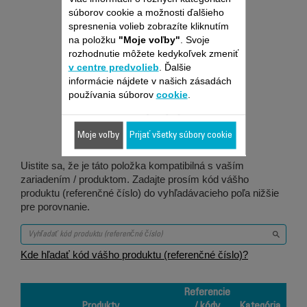
súborov cookie a možnosti ďalšieho
spresnenia volieb zobrazíte kliknutím
na položku
"Moje voľby"
. Svoje
rozhodnutie môžete kedykoľvek zmeniť
v centre predvolieb
. Ďalšie
Je vhodné pre 1
informácie nájdete v našich zásadách
používania súborov
cookie
.
produktov
Moje voľby
Prijať všetky súbory cookie
Uistite sa, že je táto položka kompatibilná s vaším
zariadením / produktom. Zadajte prosím kód vášho
produktu (referenčné číslo) do vyhľadávacieho poľa nižšie
pre porovnanie.
Kde hľadať kód vášho produktu (referenčné číslo)?
Referencie
Produkty
/ kódy
Kategória