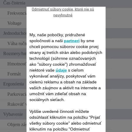
Čas čistenia
Odmietnuť súbory cookie, ktoré nie sú
Frekvencia
50-60 Hz
nevyhnutné
Voltage
100-240 V
Jednoduchosť používania
My, naše pobočky, pridružené
spoločnosti a naši
partneri
by sme
Váha ručného vysávača
2.5 kg
chceli pomocou súborov cookie prvej
strany aj tretích strán alebo podobných
Rozmery/hmotnosť
technológií (súhrnne označovaných
Hmotnosť
2.5 kg
ako "súbory cookie") zhromažďovať
niektoré vaše
údaje
s cieľom
Formát
Štandardný
vykonávať analýzy, poskytovať vám
cielenú reklamu a obsah na základe
Ergonómia
vašich záujmov a aktivít na internete a
umožniť vám zdieľať obsah na
Parkovacia poloha
sociálnych sieťach.
Rukoväť v tvare oka
Vyššie uvedené činnosti môžete
Vybavenie
odsúhlasiť kliknutím na položku "Prijať
všetky súbory cookie" alebo odmietnuť
Objem zásobníka na prach
0.6 L
kliknutím na položku "Odmietnuť