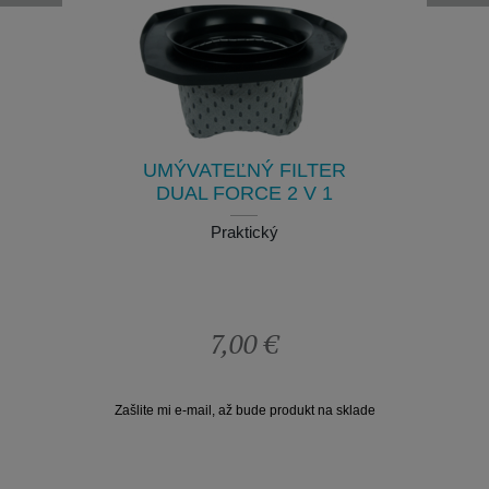
NABÍJA
MÁT
9
Na nabi
nieje k
UMÝVATEĽNÝ FILTER
DUAL FORCE 2 V 1
Praktický
7,00 €
Zašlite mi e-mail, až bude produkt na sklade
Zašlite mi e-mai