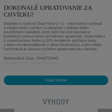
DOKONALÉ UPRATOVANIE ZA
CHVÍĽKU!
Doprajte si vysávač Dual Force 2 v 1 – bezšnúrový vysávač
s integrovaným ručným vysávačom v jednom ľahko
použiteľnom zariadení, ktoré šetrí čas a je nesmierne
praktickým pomocníkom pri každom upratovaní. Sacia hubica
s motorizovanou kefou a LED osvetlením pricháza spolu
s lítium-Ion akumulátorom s dlhou životnosťou, a jeho ľahká
konštrukcia je zárukou rýchleho upratovania bez námahy.
Referenčné číslo : RH6753WO
Kúpiť online
VÝHODY