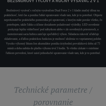
BEZŠNÚROVÝ TYČOVÝ A RUČNÝ VYSÁVAČ 2 V 1
Bezšnúrový vysávač s ručným vysávačom Dual Force 2 v 1 kladie značný dôraz na
praktickosť, šetrí čas a ponúka ľahké upratovanie všade tam, kde je to potrebné. Objavte
neprekonateľne praktického pomocníka pri upratovaní, s ktorým máte poruke všetko, čo
potrebujete, takže ľahko a účinne dosiahnete požadované výsledky. LED osvetlenie
poskytuje lepšiu viditeľnosť pod nábytkom alebo v zle osvetlených priestoroch, a
motorizovaná sacia hubica zaisťuje spoľahlivý výkon. Skladacia rukoväť uľahčuje
skladovanie, a ďalšou praktickou funkciou je možnosť uloženia vo vzpriamenej polohe.
Vysoko výkonný lítium-Ion akumulátor ponúka úctyhodnú prevádzkovú dobu až 75
minút a doba nabitia do plného výkonu trvá 5 hodín. To všetko získate v extrémne
ľahkom prevedení, ktoré zaistí jednoduché upratovanie všade tam, kde je to potrebné.
Technické parametre /
porovnanie