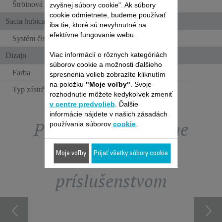
Štrbinová hubica
zvyšnej súbory cookie". Ak súbory
cookie odmietnete, budeme používať
Sacia hubica
iba tie, ktoré sú nevyhnutné na
efektívne fungovanie webu.
Systém čistenia sacej hubice
Viac informácií o rôznych kategóriách
Dizajn
súborov cookie a možnosti ďalšieho
Farba
Červená
spresnenia volieb zobrazíte kliknutím
na položku
"Moje voľby"
. Svoje
Typ zástrčky
EUR
rozhodnutie môžete kedykoľvek zmeniť
v centre predvolieb
. Ďalšie
informácie nájdete v našich zásadách
Prezrite si exkluzívne
používania súborov
cookie
.
ponuky obchodu s
Moje voľby
Prijať všetky súbory cookie
príslušenstvom