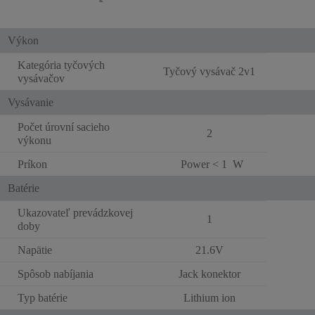
Výkon
Kategória tyčových
Tyčový vysávač 2v1
vysávačov
Vysávanie
Počet úrovní sacieho
2
výkonu
Príkon
Power < 1 W
Batérie
Ukazovateľ prevádzkovej
1
doby
Napätie
21.6V
Spôsob nabíjania
Jack konektor
Typ batérie
Lithium ion