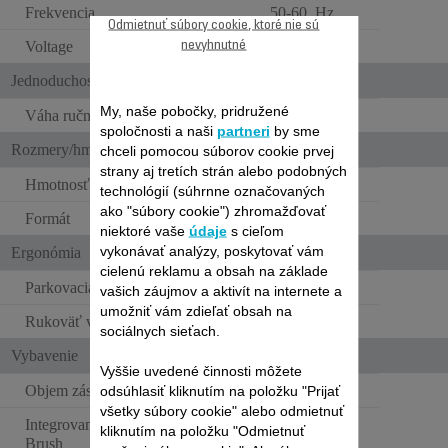
Frekvencia
50-60 Hz
Odmietnuť súbory cookie, ktoré nie sú
Voltage
100-240 V
nevyhnutné
Jednoduchosť používania
My, naše pobočky, pridružené
Váha ručného vysávača
2.5 kg
spoločnosti a naši
partneri
by sme
Rozmery/hmotnosť
chceli pomocou súborov cookie prvej
strany aj tretích strán alebo podobných
Hmotnosť
2.5 kg
technológií (súhrnne označovaných
ako "súbory cookie") zhromažďovať
Formát
Štandardný
niektoré vaše
údaje
s cieľom
vykonávať analýzy, poskytovať vám
Ergonómia
cielenú reklamu a obsah na základe
Parkovacia poloha
vašich záujmov a aktivít na internete a
umožniť vám zdieľať obsah na
Rukoväť v tvare oka
sociálnych sieťach.
Vybavenie
Vyššie uvedené činnosti môžete
Objem zásobníka na prach
0.6 L
odsúhlasiť kliknutím na položku "Prijať
všetky súbory cookie" alebo odmietnuť
Integrovaná kefa Easy
kliknutím na položku "Odmietnuť
Brush