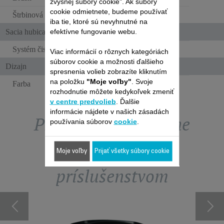
zvyšnej súbory cookie". Ak súbory
cookie odmietnete, budeme používať
Štrbinová hubica
iba tie, ktoré sú nevyhnutné na
efektívne fungovanie webu.
Sacia hubica
Systém čistenia sacej hubice
Viac informácií o rôznych kategóriách
súborov cookie a možnosti ďalšieho
Dizajn
spresnenia volieb zobrazíte kliknutím
na položku
"Moje voľby"
. Svoje
Farba
ČIERNA
rozhodnutie môžete kedykoľvek zmeniť
v centre predvolieb
. Ďalšie
informácie nájdete v našich zásadách
Prezrite si exkluzívne
používania súborov
cookie
.
ponuky obchodu s
Moje voľby
Prijať všetky súbory cookie
príslušenstvom