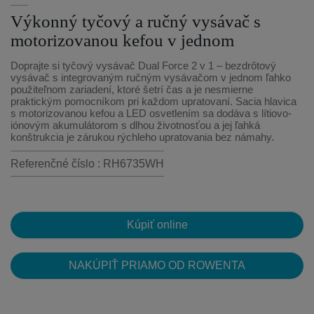
Výkonný tyčový a ručný vysávač s
motorizovanou kefou v jednom
Doprajte si tyčový vysávač Dual Force 2 v 1 – bezdrôtový
vysávač s integrovaným ručným vysávačom v jednom ľahko
použiteľnom zariadení, ktoré šetrí čas a je nesmierne
praktickým pomocníkom pri každom upratovaní. Sacia hlavica
s motorizovanou kefou a LED osvetlením sa dodáva s lítiovo-
iónovým akumulátorom s dlhou životnosťou a jej ľahká
konštrukcia je zárukou rýchleho upratovania bez námahy.
Referenčné číslo : RH6735WH
Kúpiť online
NAKÚPIŤ PRIAMO OD ROWENTA