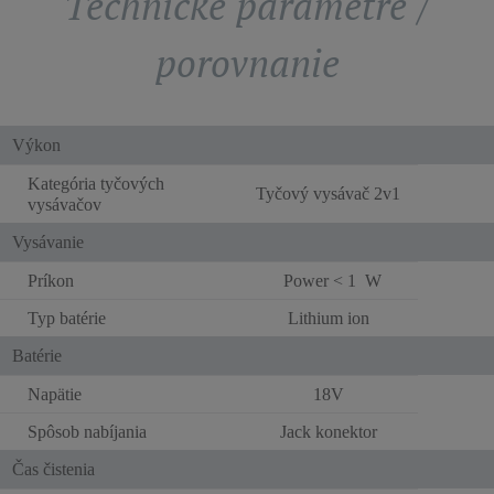
Technické parametre /
porovnanie
Výkon
Kategória tyčových
Tyčový vysávač 2v1
vysávačov
Vysávanie
Príkon
Power < 1 W
Typ batérie
Lithium ion
Batérie
Napätie
18V
Spôsob nabíjania
Jack konektor
Čas čistenia