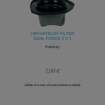
NABÍJA
MÁT
9
Na nabi
nieje k
UMÝVATEĽNÝ FILTER
DUAL FORCE 2 V 1
Praktický
7,00 €
Zašlite mi e-mail, až bude produkt na sklade
Zašlite mi e-mai