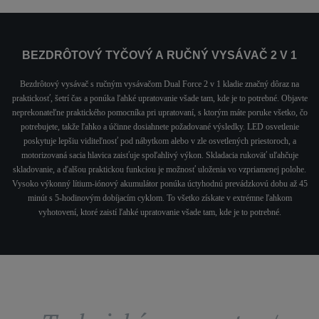
BEZDRÔTOVÝ TYČOVÝ A RUČNÝ VYSÁVAČ 2 V 1
Bezdrôtový vysávač s ručným vysávačom Dual Force 2 v 1 kladie značný dôraz na
praktickosť, šetrí čas a ponúka ľahké upratovanie všade tam, kde je to potrebné. Objavte
neprekonateľne praktického pomocníka pri upratovaní, s ktorým máte poruke všetko, čo
potrebujete, takže ľahko a účinne dosiahnete požadované výsledky. LED osvetlenie
poskytuje lepšiu viditeľnosť pod nábytkom alebo v zle osvetlených priestoroch, a
motorizovaná sacia hlavica zaisťuje spoľahlivý výkon. Skladacia rukoväť uľahčuje
skladovanie, a ďalšou praktickou funkciou je možnosť uloženia vo vzpriamenej polohe.
Vysoko výkonný lítium-iónový akumulátor ponúka úctyhodnú prevádzkovú dobu až 45
minút s 5-hodinovým dobíjacím cyklom. To všetko získate v extrémne ľahkom
vyhotovení, ktoré zaistí ľahké upratovanie všade tam, kde je to potrebné.