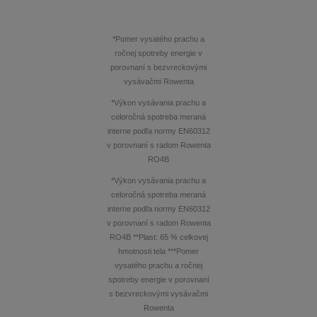
*Pomer vysatého prachu a
ročnej spotreby energie v
porovnaní s bezvreckovými
vysávačmi Rowenta
*Výkon vysávania prachu a
celoročná spotreba meraná
interne podľa normy EN60312
v porovnaní s radom Rowenta
RO4B
*Výkon vysávania prachu a
celoročná spotreba meraná
interne podľa normy EN60312
v porovnaní s radom Rowenta
RO4B **Plast: 65 % celkovej
hmotnosti tela ***Pomer
vysatého prachu a ročnej
spotreby energie v porovnaní
s bezvreckovými vysávačmi
Rowenta