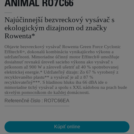
ANIMAL RO7C66
Najúčinnejší bezvreckový vysávač s
ekologickým dizajnom od značky
Rowenta*
Objavte bezvreckový vysávač Rowenta Green Force Cyclonic
Effitech®+, dokonalú kombináciu vynikajúceho výkonu a
udržateľnosti. Mimoriadne účinný motor Effitech® umožňuje
dosiahnuť rovnakú úroveň sacieho výkonu ako vysávač s
príkonom až 900 W a zároveň ušetriť až 40 % spotrebovanej
elektrickej energie.* Udržateľný dizajn: Zo 67 % vyrobený z
recyklovaného plastu** a vysávač je až z 87 %
recyklovateľný***. S hladinou hluku iba 66 dBA ide o
mimoriadne tichý vysávač a spolu s XXL nádobou na prach bude
skvelým pomocníkom do každej domácnosti.
Referenčné číslo : RO7C66EA
Kúpiť online