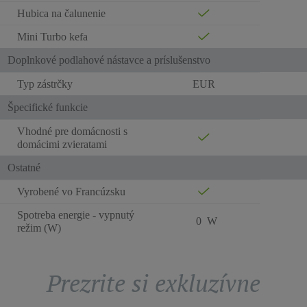
Hubica na čalunenie
Mini Turbo kefa
Doplnkové podlahové nástavce a príslušenstvo
Typ zástrčky
EUR
Špecifické funkcie
Vhodné pre domácnosti s
domácimi zvieratami
Ostatné
Vyrobené vo Francúzsku
Spotreba energie - vypnutý
0 W
režim (W)
Prezrite si exkluzívne