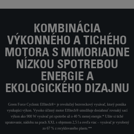
KOMBINÁCIA
VÝKONNÉHO A TICHÉHO
MOTORA S MIMORIADNE
NÍZKOU SPOTREBOU
ENERGIE A
EKOLOGICKÉHO DIZAJNU
Green Force Cyclonic Effitech®+ je revolučný bezvreckový vysávač, ktorý ponúka
vynikajúci výkon. Vysoko účinný motor Effitech® umožňuje dosiahnuť rovnaký sací
výkon ako 900 W vysávač pri spotrebe až o 40 % menej energie.* Užite si tiché
upratovanie, nádobu na prach XXL s objemom 2,5 l a oveľa viac – vysávač je vyrobený
zo 67 % z recyklovaného plastu.**