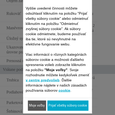
Objem zásobníka na prach
2.5 L
Vyššie uvedené činnosti môžete
Rukoväť Ergo
odsúhlasiť kliknutím na položku "Prijať
Rukoväť
Comfort s funkciou
Easy Brush
všetky súbory cookie" alebo odmietnuť
kliknutím na položku "Odmietnuť
1 x 360° kolieska + 2
Manévrovateľnosť
zvyšnej súbory cookie". Ak súbory
x veľké zadné kolesá
cookie odmietnete, budeme používať
Úložný systém
1
iba tie, ktoré sú nevyhnutné na
efektívne fungovanie webu.
Ukazovateľ maximálnej
úrovne prachu
Viac informácií o rôznych kategóriách
súborov cookie a možnosti ďalšieho
Prenosná rukoväť
spresnenia volieb zobrazíte kliknutím
Vrátane podlahových nástavcov a príslušenstva
na položku
"Moje voľby"
. Svoje
rozhodnutie môžete kedykoľvek zmeniť
Teleskopická kovová
Trubica
v centre predvolieb
. Ďalšie
trubica
informácie nájdete v našich zásadách
HEM7 (Power Air
používania súborov
cookie
.
Podlahové hubice
Bursh)
Parketová hubica Softcare
Moje voľby
Prijať všetky súbory cookie
Štrbinová hubica