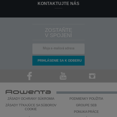
zariadenia?
KONTAKTUJTE NÁS
Podrobnejšie informácie nájdete v časti
Záruka
na tejto
webovej stránke.
ZOSTAŇTE
V SPOJENÍ
ZÁSADY OCHRANY SÚKROMIA
PODMIENKY POUŽITIA
ZÁSADY TÝKAJÚCE SA SÚBOROV
GROUPE SEB
COOKIE
PONUKA PRÁCE