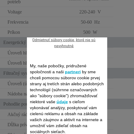
potrieb
Voltage
220-240 V
Frekvencia
50-60 Hz
Príkon
500 W
Odmietnuť súbory cookie, ktoré nie sú
Energetický štítok
nevyhnutné
Úroveň hluku
66 dB(A)
Úroveň hluku
Tiché (60 – 69 dB)
My, naše pobočky, pridružené
spoločnosti a naši
partneri
by sme
Filtračný systém
chceli pomocou súborov cookie prvej
Úroveň (úrovne) filtrácie
3
strany aj tretích strán alebo podobných
technológií (súhrnne označovaných
Nádoba na prach
2.5
ako "súbory cookie") zhromažďovať
niektoré vaše
údaje
s cieľom
Pohodlie používateľa
vykonávať analýzy, poskytovať vám
cielenú reklamu a obsah na základe
Akčný rádius
9 m
vašich záujmov a aktivít na internete a
Dĺžka prívodného kábla
6.2 m
umožniť vám zdieľať obsah na
sociálnych sieťach.