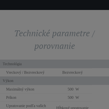
Technické parametre /
porovnanie
Technológia
Vreckový / Bezvreckový
Bezvreckový
Výkon
Maximálný výkon
500 W
Príkon
500 W
Upratovanie podľa vašich
Hĺbkové upratovanie