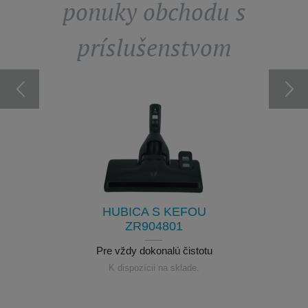
ponuky obchodu s
príslušenstvom
YSÁVAČ
SÚPRAV
ENCE
AUT
1
Nesmi
nieje k
K dis
HUBICA S KEFOU
ZR904801
Pre vždy dokonalú čistotu
K dispozícii na sklade.