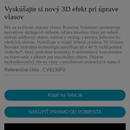
Vyskúšajte si nový 3D efekt pri úprave
vlasov
Fén na zvýšenie objemu vlasov Rowenta Volumizer predstavuje
inovatívne stylingové riešenie, vďaka ktorému vlasy pri sušení
získajú nádherný objem, vzhľad a styling, s ktorým jednoducho
všetkých ohúrite. Vyskúšajte si trojitý účinok systému 3D Volume
Booster: hybridná technológia umožňuje až o 40 % vyšší prietok
vzduchu*, ktorý pridvihne korienky, 8-milimetrový koncentrátor
na tvarovanie a difuzér pre maximálny objem. Objavte
bezkonkurenčný fén na vlasy s množstvom praktických funkcií.
Referenčné číslo : CV6130F0
Kúpiť na Tefal.sk
NAKÚPIŤ PRIAMO OD ROWENTA