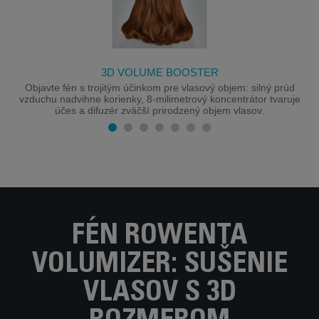
3D VOLUME BOOSTER
Objavte fén s trojitým účinkom pre vlasový objem: silný prúd
vzduchu nadvihne korienky, 8-milimetrový koncentrátor tvaruje
účes a difuzér zväčší prirodzený objem vlasov.
FÉN ROWENTA
VOLUMIZER: SUŠENIE
VLASOV S 3D