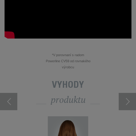
*V porovnaní s radom
Powerline CV59 od rovnakého
výrobcu
VÝHODY
produktu