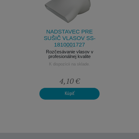
SUŠIČ
DIFU
SS-
VL
25
1
 vlasy
Vylep
NADSTAVEC PRE
klade.
K dis
SUŠIČ VLASOV SS-
1810001727
Rozčesávanie vlasov v
profesionálnej kvalite
K dispozícii na sklade.
4,10 €
Kúpiť