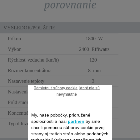
porovnanie
VÝSLEDOK/POUŽITIE
Príkon
1800 W
Výkon
2400 Effiwatts
Rýchlosť vzduchu (km/h)
120
Rozmer koncentrátora
8 mm
Nastavenie teploty
3
Odmietnuť súbory cookie, ktoré nie sú
Nastavenie rýchlosti
2
nevyhnutné
Prúd studeného vzduchu
Koncentrátor
1
My, naše pobočky, pridružené
spoločnosti a naši
partneri
by sme
Typ difuzéru
Štandardný
chceli pomocou súborov cookie prvej
strany aj tretích strán alebo podobných
technológií (súhrnne označovaných