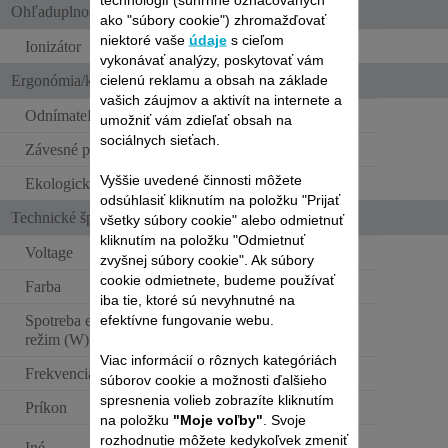
Ohľaduplnosť k vlasom a ergonómia
ako "súbory cookie") zhromažďovať
niektoré vaše
údaje
s cieľom
Ionizátor
vykonávať analýzy, poskytovať vám
cielenú reklamu a obsah na základe
Ergonómia/komfort pri používaní
vašich záujmov a aktivít na internete a
Odnímateľná zadná mriežka
umožniť vám zdieľať obsah na
sociálnych sieťach.
Závesné pútko
Vyššie uvedené činnosti môžete
Ekologická úspora energie
odsúhlasiť kliknutím na položku "Prijať
Technické špecifikácie
všetky súbory cookie" alebo odmietnuť
kliknutím na položku "Odmietnuť
Voltage
230 V
zvyšnej súbory cookie". Ak súbory
cookie odmietnete, budeme používať
Farba
Biela a strieborná
iba tie, ktoré sú nevyhnutné na
efektívne fungovanie webu.
Spotreba energie - vypnutý
0 W
režim (W)
Viac informácií o rôznych kategóriách
Frekvencia
50-60 Hz
súborov cookie a možnosti ďalšieho
spresnenia volieb zobrazíte kliknutím
Príkon
1800 W
na položku
"Moje voľby"
. Svoje
Stabilný prúd
rozhodnutie môžete kedykoľvek zmeniť
Iné