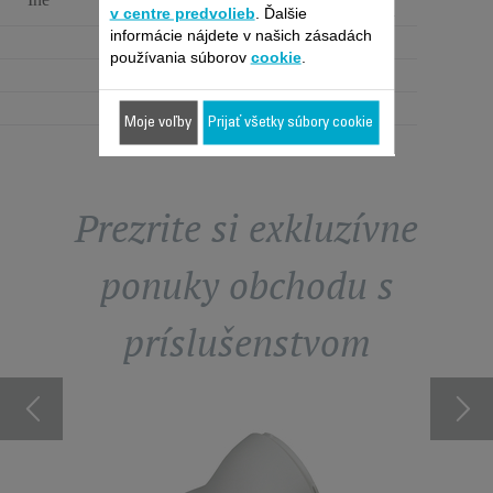
chladného vzduchu
v centre predvolieb
. Ďalšie
informácie nájdete v našich zásadách
používania súborov
cookie
.
Moje voľby
Prijať všetky súbory cookie
Prezrite si exkluzívne
ponuky obchodu s
príslušenstvom