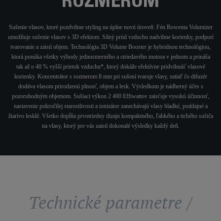
ROZMEROM
Sušenie vlasov, ktoré pozdvihne styling na úplne novú úroveň: Fén Rowenta Volumizer
umožňuje sušenie vlasov s 3D efektom. Silný prúd vzduchu nadvihne korienky, podporí
tvarovanie a zaistí objem. Technológia 3D Volume Booster je hybridnou technológiou,
ktorá ponúka všetky výhody jednosmerného a striedavého motora v jednom a prináša
tak až o 40 % vyšší prietok vzduchu*, ktorý dokáže efektívne pridvihnúť vlasové
korienky. Koncentrátor s rozmerom 8 mm pri sušení tvaruje vlasy, zatiaľ čo difuzér
dodáva vlasom prirodzenú plnosť, objem a lesk. Výsledkom je nádherný účes s
pozoruhodným objemom. Sušiaci výkon 2 400 Effiwattov zaisťuje vysokú účinnosť,
nastavenie pokročilej starostlivosti a ionizátor zanechávajú vlasy hladké, poddajné a
žiarivo lesklé. Všetko dopĺňa prvotriedny dizajn kompaktného, ľahkého a tichého sušiča
na vlasy, ktorý pre vás zaistí dokonalé výsledky každý deň.
Technické parametre /