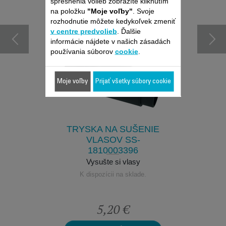
spresnenia volieb zobrazíte kliknutím
príslušenstvom
na položku
"Moje voľby"
. Svoje
rozhodnutie môžete kedykoľvek zmeniť
v centre predvolieb
. Ďalšie
informácie nájdete v našich zásadách
používania súborov
cookie
.
Moje voľby
Prijať všetky súbory cookie
MI SS-
OKRÚH
99
1
ie vlasov
Pre prof
klade.
TRYSKA NA SUŠENIE
K dis
VLASOV SS-
1810003396
Vysušte si vlasy
K dispozícii na sklade.
€
5,20 €