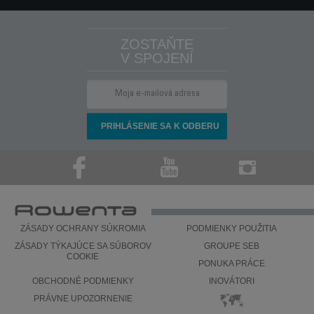
ZOSTAŇTE
V SPOJENÍ
ZÁSADY OCHRANY SÚKROMIA
PODMIENKY POUŽITIA
ZÁSADY TÝKAJÚCE SA SÚBOROV
GROUPE SEB
COOKIE
PONUKA PRÁCE
OBCHODNÉ PODMIENKY
INOVÁTORI
PRÁVNE UPOZORNENIE