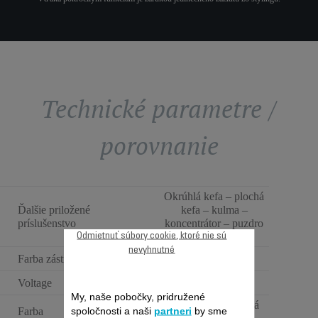
Technické parametre /
porovnanie
Okrúhlá kefa – plochá
Ďalšie priložené
kefa – kulma –
príslušenstvo
koncentrátor – puzdro
+ puzdro na kefu
Odmietnuť súbory cookie, ktoré nie sú
nevyhnutné
Farba zástrčky
Čierna
Voltage
220-240 V
My, naše pobočky, pridružené
Black glama + letná
spoločnosti a naši
partneri
by sme
Farba