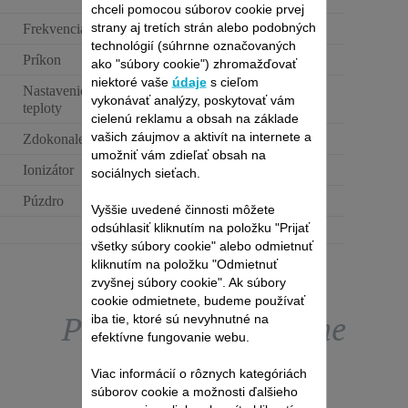
medená metalíza
chceli pomocou súborov cookie prvej
strany aj tretích strán alebo podobných
Frekvencia
50-60 Hz
technológií (súhrnne označovaných
Príkon
1100-1300 W
ako "súbory cookie") zhromažďovať
niektoré vaše
údaje
s cieľom
Nastavenie rýchlosti /
3
vykonávať analýzy, poskytovať vám
teploty
cielenú reklamu a obsah na základe
vašich záujmov a aktivít na internete a
Zdokonalený povrch
Keramika
umožniť vám zdieľať obsah na
Ionizátor
sociálnych sieťach.
Púzdro
Vyššie uvedené činnosti môžete
odsúhlasiť kliknutím na položku "Prijať
všetky súbory cookie" alebo odmietnuť
kliknutím na položku "Odmietnuť
zvyšnej súbory cookie". Ak súbory
cookie odmietnete, budeme používať
Prezrite si exkluzívne
iba tie, ktoré sú nevyhnutné na
efektívne fungovanie webu.
ponuky obchodu s
Viac informácií o rôznych kategóriách
súborov cookie a možnosti ďalšieho