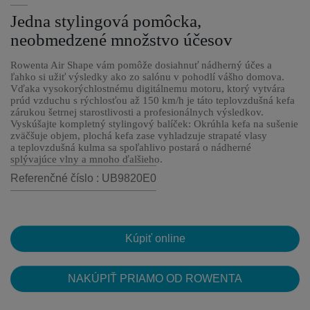
Jedna stylingová pomôcka,
neobmedzené množstvo účesov
Rowenta Air Shape vám pomôže dosiahnuť nádherný účes a
ľahko si užiť výsledky ako zo salónu v pohodlí vášho domova.
Vďaka vysokorýchlostnému digitálnemu motoru, ktorý vytvára
prúd vzduchu s rýchlosťou až 150 km/h je táto teplovzdušná kefa
zárukou šetrnej starostlivosti a profesionálnych výsledkov.
Vyskúšajte kompletný stylingový balíček: Okrúhla kefa na sušenie
zväčšuje objem, plochá kefa zase vyhladzuje strapaté vlasy
a teplovzdušná kulma sa spoľahlivo postará o nádherné
splývajúce vlny a mnoho ďalšieho.
Referenčné číslo : UB9820E0
Kúpiť online
NAKÚPIŤ PRIAMO OD ROWENTA