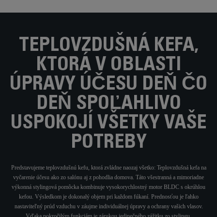
TEPLOVZDUŠNÁ KEFA,
KTORÁ V OBLASTI
ÚPRAVY ÚČESU DEŇ ČO
DEŇ SPOĽAHLIVO
USPOKOJÍ VŠETKY VAŠE
POTREBY
Predstavujeme teplovzdušnú kefu, ktorá zvládne naozaj všetko: Teplovzdušná kefa na
vyčarenie účesu ako zo salónu aj z pohodlia domova. Táto všestranná a mimoriadne
výkonná stylingová pomôcka kombinuje vysokorychlostný motor BLDC s okrúhlou
kefou. Výsledkom je dokonalý objem pri každom fúkaní. Prednosťou je ľahko
nastaviteľný prúd vzduchu v záujme individuálnej úpravy a ochrany vašich vlasov.
Vďaka pokročilým funkciám je zárukou jedinečného zážitku zo stylingu.