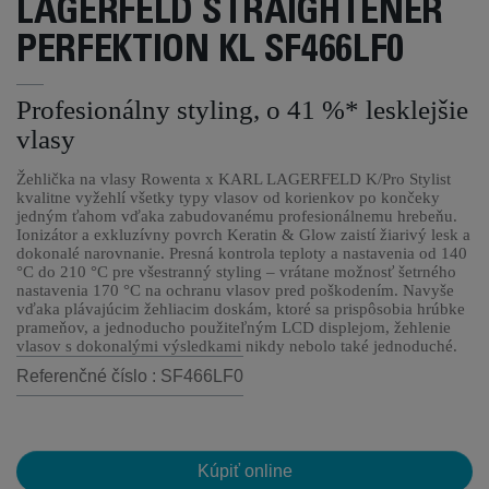
LAGERFELD STRAIGHTENER
PERFEKTION KL SF466LF0
Profesionálny styling, o 41 %* lesklejšie
vlasy
Žehlička na vlasy Rowenta x KARL LAGERFELD K/Pro Stylist
kvalitne vyžehlí všetky typy vlasov od korienkov po končeky
jedným ťahom vďaka zabudovanému profesionálnemu hrebeňu.
Ionizátor a exkluzívny povrch Keratin & Glow zaistí žiarivý lesk a
dokonalé narovnanie. Presná kontrola teploty a nastavenia od 140
°C do 210 °C pre všestranný styling – vrátane možnosť šetrného
nastavenia 170 °C na ochranu vlasov pred poškodením. Navyše
vďaka plávajúcim žehliacim doskám, ktoré sa prispôsobia hrúbke
prameňov, a jednoducho použiteľným LCD displejom, žehlenie
vlasov s dokonalými výsledkami nikdy nebolo také jednoduché.
Referenčné číslo : SF466LF0
Kúpiť online