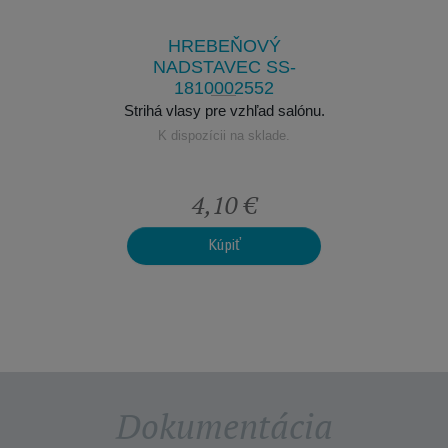
52
1
ľad salónu.
Strihá vla
HREBEŇOVÝ
klade.
K dis
NADSTAVEC SS-
1810002552
Strihá vlasy pre vzhľad salónu.
K dispozícii na sklade.
€
4,10 €
Kúpiť
Dokumentácia