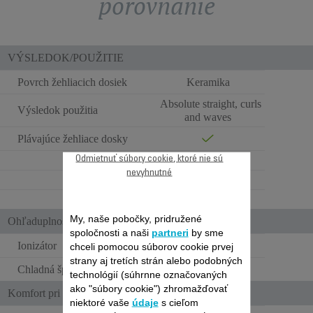
porovnanie
VÝSLEDOK/POUŽITIE
Povrch žehliacich dosiek
Keramika
Absolute straight, curls
Výsledok použitia
and waves
Plávajúce žehliace dosky
Odmietnuť súbory cookie, ktoré nie sú
1
nevyhnutné
Dry hair
Mixed
My, naše pobočky, pridružené
Ohľaduplnosť k vlasom a ergonómia
spoločnosti a naši
partneri
by sme
Ionizátor
chceli pomocou súborov cookie prvej
strany aj tretích strán alebo podobných
Chladná špička
technológií (súhrnne označovaných
ako "súbory cookie") zhromažďovať
Komfort pri používaní
niektoré vaše
údaje
s cieľom