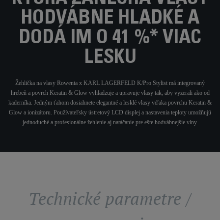
HODVÁBNE HLADKÉ A
DODÁ IM O 41 %* VIAC
LESKU
Žehlička na vlasy Rowenta x KARL LAGERFELD K/Pro Stylist má integrovaný
hrebeň a povrch Keratin & Glow vyhladzuje a upravuje vlasy tak, aby vyzerali ako od
kaderníka. Jedným ťahom dosiahnete elegantné a lesklé vlasy vďaka povrchu Keratin &
Glow a ionizátoru. Používateľsky ústretový LCD displej a nastavenia teploty umožňujú
jednoduché a profesionálne žehlenie aj natáčanie pre ešte hodvábnejšie vlny.
Technické parametre /