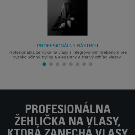
PROFESIONÁLNY NÁSTROJ
Profesionálna žehlička na vlasy s integrovaným hrebeňom pre
vysoko účinný styling a elegantný a žiarivý vzhľad vlasov.
PROFESIONÁLNA
ŽEHLIČKA NA VLASY,
KTORÁ ZANECHÁ VLASY