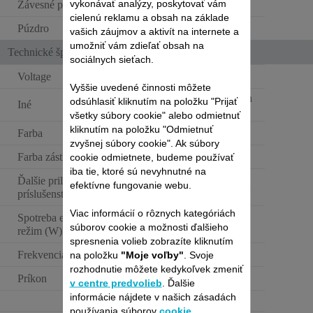
vykonávať analýzy, poskytovať vám
Závesné pútko
cielenú reklamu a obsah na základe
Púzdro
vašich záujmov a aktivít na internete a
umožniť vám zdieľať obsah na
Technické špecifikácie
sociálnych sieťach.
Voltage
110-240 V
Vyššie uvedené činnosti môžete
Keratínový povrch
odsúhlasiť kliknutím na položku "Prijať
Iné
žehliacich dosiek
všetky súbory cookie" alebo odmietnuť
kliknutím na položku "Odmietnuť
Farba
Čierna a červená
zvyšnej súbory cookie". Ak súbory
Farba zástrčky
Čierna
cookie odmietnete, budeme používať
iba tie, ktoré sú nevyhnutné na
Ďalšie priložené
efektívne fungovanie webu.
Integrovaný hrebeň
príslušenstvo
Viac informácií o rôznych kategóriách
Spotreba energie - vypnutý
0.16 W
súborov cookie a možnosti ďalšieho
režim (W)
spresnenia volieb zobrazíte kliknutím
Frekvencia
50-60 Hz
na položku
"Moje voľby"
. Svoje
rozhodnutie môžete kedykoľvek zmeniť
Príkon
39 W
v centre predvolieb
. Ďalšie
informácie nájdete v našich zásadách
používania súborov
cookie
.