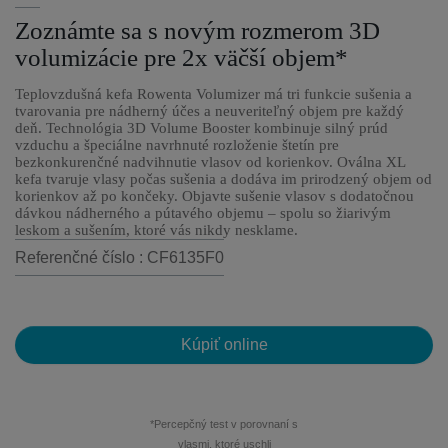
Zoznámte sa s novým rozmerom 3D
volumizácie pre 2x väčší objem*
Teplovzdušná kefa Rowenta Volumizer má tri funkcie sušenia a
tvarovania pre nádherný účes a neuveriteľný objem pre každý
deň. Technológia 3D Volume Booster kombinuje silný prúd
vzduchu a špeciálne navrhnuté rozloženie štetín pre
bezkonkurenčné nadvihnutie vlasov od korienkov. Oválna XL
kefa tvaruje vlasy počas sušenia a dodáva im prirodzený objem od
korienkov až po končeky. Objavte sušenie vlasov s dodatočnou
dávkou nádherného a pútavého objemu – spolu so žiarivým
leskom a sušením, ktoré vás nikdy nesklame.
Referenčné číslo : CF6135F0
Kúpiť online
*Percepčný test v porovnaní s
vlasmi, ktoré uschli