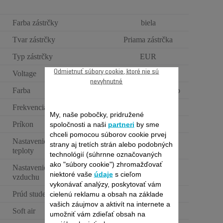
Farba zástrčky
biela
Tvar zástrčky
Priama zástrčka
Typ zástrčky
EUR
Odmietnuť súbory cookie, ktoré nie sú
Voltage
220-240 V
nevyhnutné
Farba
biela a ružové drevo
Frekvencia
50-60 Hz
My, naše pobočky, pridružené
Príkon
670-800 W
spoločnosti a naši
partneri
by sme
chceli pomocou súborov cookie prvej
Nastavenie rýchlosti /
strany aj tretích strán alebo podobných
3
teploty
technológií (súhrnne označovaných
ako "súbory cookie") zhromažďovať
Nastavenie prúdenia
3
niektoré vaše
údaje
s cieľom
vzduchu
vykonávať analýzy, poskytovať vám
Prúd studeného vzduchu
Nie je relevantný
cielenú reklamu a obsah na základe
vašich záujmov a aktivít na internete a
Soft air
umožniť vám zdieľať obsah na