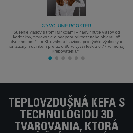
3D VOLUME BOOSTER
Sušenie vlasov s tromi funkciami – nadvihnutie vlasov od
korienkov, tvarovanie a podpora prirodzeného objemu až
dvojnásobne* – s XL oválnou hlavicou pre rýchle výsledky a
ionizačným účinkom pre až o 80 % vyšší lesk a o 77 % menej
krepovatenia**.
TEPLOVZDUŠNÁ KEFA S
TECHNOLÓGIOU 3D
TVAROVANIA, KTORÁ