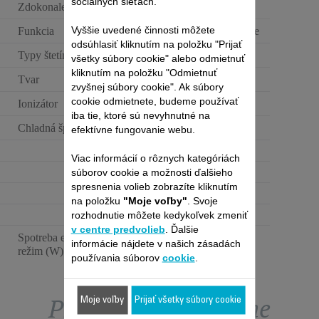
sociálnych sieťach.
Zdokonalený povrch
Keramika
Vyššie uvedené činnosti môžete
Funkcia
Ohrievanie a fúkanie
odsúhlasiť kliknutím na položku "Prijať
Typy štetín
Prirodzené
všetky súbory cookie" alebo odmietnuť
kliknutím na položku "Odmietnuť
Tvar
Iný
zvyšnej súbory cookie". Ak súbory
cookie odmietnete, budeme používať
Ionizátor
iba tie, ktoré sú nevyhnutné na
Chladná špička
efektívne fungovanie webu.
Viac informácií o rôznych kategóriách
súborov cookie a možnosti ďalšieho
spresnenia volieb zobrazíte kliknutím
na položku
"Moje voľby"
. Svoje
rozhodnutie môžete kedykoľvek zmeniť
v centre predvolieb
. Ďalšie
Spotreba energie - vypnutý
informácie nájdete v našich zásadách
0 W
režim (W)
používania súborov
cookie
.
Prezrite si exkluzívne
Moje voľby
Prijať všetky súbory cookie