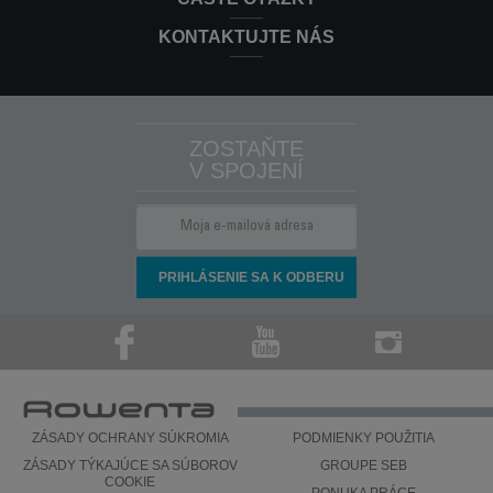
zariadenia?
KONTAKTUJTE NÁS
Podrobnejšie informácie nájdete v časti
Záruka
na tejto
webovej stránke.
ZOSTAŇTE
V SPOJENÍ
ZÁSADY OCHRANY SÚKROMIA
PODMIENKY POUŽITIA
ZÁSADY TÝKAJÚCE SA SÚBOROV
GROUPE SEB
COOKIE