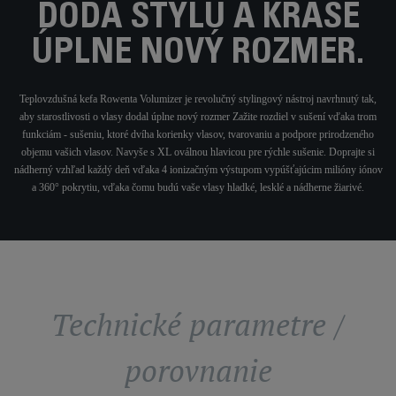
DODÁ ŠTÝLU A KRÁSE
ÚPLNE NOVÝ ROZMER.
Teplovzdušná kefa Rowenta Volumizer je revolučný stylingový nástroj navrhnutý tak,
aby starostlivosti o vlasy dodal úplne nový rozmer Zažite rozdiel v sušení vďaka trom
funkciám - sušeniu, ktoré dvíha korienky vlasov, tvarovaniu a podpore prirodzeného
objemu vašich vlasov. Navyše s XL oválnou hlavicou pre rýchle sušenie. Doprajte si
nádherný vzhľad každý deň vďaka 4 ionizačným výstupom vypúšťajúcim milióny iónov
a 360° pokrytiu, vďaka čomu budú vaše vlasy hladké, lesklé a nádherne žiarivé.
Technické parametre /
porovnanie