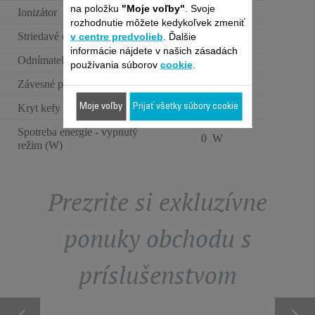
na položku
"Moje voľby"
. Svoje
Ionizátor
rozhodnutie môžete kedykoľvek zmeniť
Striedavé otáčanie
v centre predvolieb
. Ďalšie
YES
informácie nájdete v našich zásadách
Odnímateľná zadná mriežka
používania súborov
cookie
.
Závesné pútko
Moje voľby
Prijať všetky súbory cookie
Kryt kefy
Spotreba energie - vypnutý
0 W
režim (W)
Prezrite si exkluzívne
ponuky obchodu s
príslušenstvom