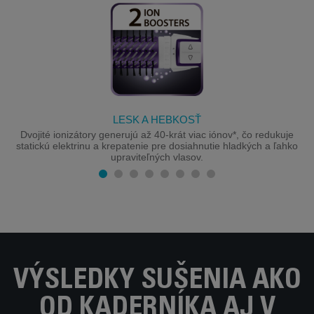
LESK A HEBKOSŤ
Dvojité ionizátory generujú až 40-krát viac iónov*, čo redukuje
statickú elektrinu a krepatenie pre dosiahnutie hladkých a ľahko
upraviteľných vlasov.
VÝSLEDKY SUŠENIA AKO
OD KADERNÍKA AJ V