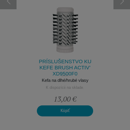
 CS-
40 
7
vlasy
Pre 
klade.
K dis
PRÍSLUŠENSTVO KU
KEFE BRUSH ACTIV’
XD9500F0
Kefa na dlhé/hrubé vlasy
K dispozícii na sklade.
€
13,00 €
Kúpiť