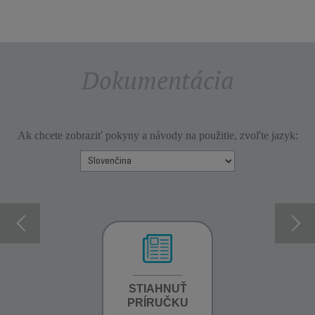
Dokumentácia
Ak chcete zobraziť pokyny a návody na použitie, zvoľte jazyk:
INFORMÁCIE O
STIAHNUŤ
INFORMÁCIE O
ZÁRUKE
PRÍRUČKU
ZÁRUKE