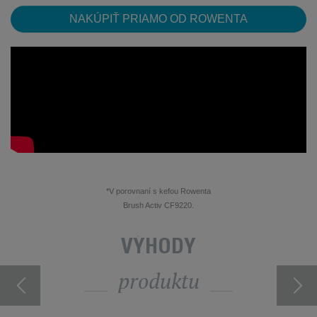
NAKÚPIŤ PRIAMO OD ROWENTA
*V porovnaní s kefou Rowenta
Brush Activ CF9220.
VÝHODY
produktu