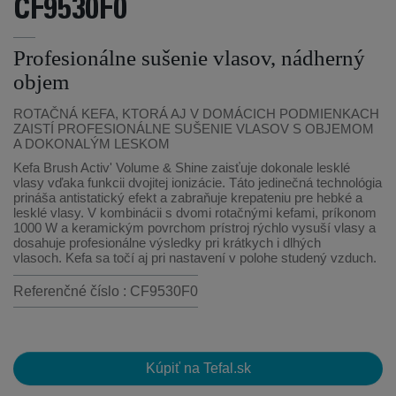
CF9530F0
Profesionálne sušenie vlasov, nádherný
objem
ROTAČNÁ KEFA, KTORÁ AJ V DOMÁCICH PODMIENKACH
ZAISTÍ PROFESIONÁLNE SUŠENIE VLASOV S OBJEMOM
A DOKONALÝM LESKOM
Kefa Brush Activ' Volume & Shine zaisťuje dokonale lesklé
vlasy vďaka funkcii dvojitej ionizácie. Táto jedinečná technológia
prináša antistatický efekt a zabraňuje krepateniu pre hebké a
lesklé vlasy. V kombinácii s dvomi rotačnými kefami, príkonom
1000 W a keramickým povrchom prístroj rýchlo vysuší vlasy a
dosahuje profesionálne výsledky pri krátkych i dlhých
vlasoch. Kefa sa točí aj pri nastavení v polohe studený vzduch.
Referenčné číslo : CF9530F0
Kúpiť na Tefal.sk