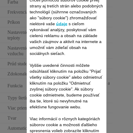
Farba
Purple & White
strany aj tretích strán alebo podobných
technológií (súhrnne označovaných
Frekvencia
50-60 Hz
ako "súbory cookie") zhromažďovať
Príkon
840-1000 W
niektoré vaše
údaje
s cieľom
vykonávať analýzy, poskytovať vám
Nastavenie rýchlosti /
2
cielenú reklamu a obsah na základe
teploty
vašich záujmov a aktivít na internete a
umožniť vám zdieľať obsah na
Nastavenie prúdenia
2
sociálnych sieťach.
vzduchu
Prúd studeného vzduchu
Vyššie uvedené činnosti môžete
odsúhlasiť kliknutím na položku "Prijať
Zdokonalený povrch
Keramika
všetky súbory cookie" alebo odmietnuť
kliknutím na položku "Odmietnuť
Ohrievanie, fúkanie a
Funkcia
otáčanie
zvyšnej súbory cookie". Ak súbory
cookie odmietnete, budeme používať
Typy štetín
Syntetika
iba tie, ktoré sú nevyhnutné na
efektívne fungovanie webu.
Viac priemerov
Tvar
Okrúhly
Viac informácií o rôznych kategóriách
súborov cookie a možnosti ďalšieho
Automatické otáčanie
spresnenia volieb zobrazíte kliknutím