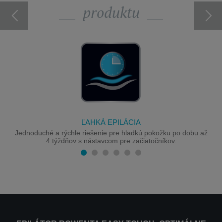
produktu
ĽAHKÁ EPILÁCIA
Jednoduché a rýchle riešenie pre hladkú pokožku po dobu až
4 týždňov s nástavcom pre začiatočníkov.