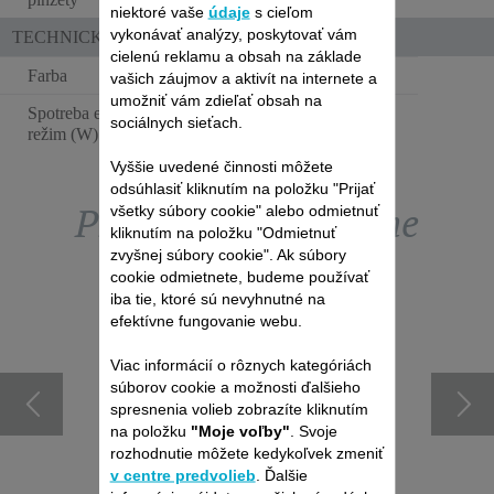
niektoré vaše
údaje
s cieľom
vykonávať analýzy, poskytovať vám
TECHNICKÉ ŠPECIFIKÁCIE
cielenú reklamu a obsah na základe
Farba
Tmavo ružová
vašich záujmov a aktivít na internete a
umožniť vám zdieľať obsah na
Spotreba energie - vypnutý
sociálnych sieťach.
0.06 W
režim (W)
Vyššie uvedené činnosti môžete
odsúhlasiť kliknutím na položku "Prijať
Prezrite si exkluzívne
všetky súbory cookie" alebo odmietnuť
kliknutím na položku "Odmietnuť
zvyšnej súbory cookie". Ak súbory
ponuky obchodu s
cookie odmietnete, budeme používať
iba tie, ktoré sú nevyhnutné na
efektívne fungovanie webu.
príslušenstvom
Viac informácií o rôznych kategóriách
súborov cookie a možnosti ďalšieho
spresnenia volieb zobrazíte kliknutím
na položku
"Moje voľby"
. Svoje
rozhodnutie môžete kedykoľvek zmeniť
v centre predvolieb
. Ďalšie