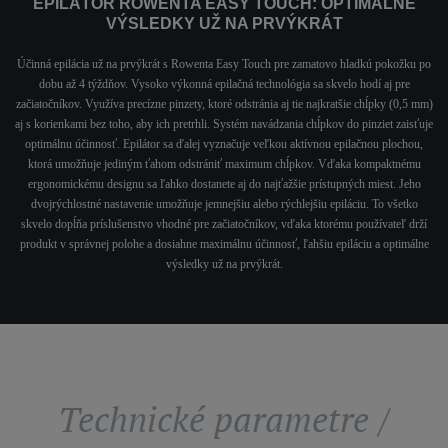
EPILÁTOR ROWENTA EASY TOUCH: OPTIMÁLNE
VÝSLEDKY UŽ NA PRVÝKRÁT
Účinná epilácia už na prvýkrát s Rowenta Easy Touch pre zamatovo hladkú pokožku po
dobu až 4 týždňov. Vysoko výkonná epilačná technológia sa skvelo hodí aj pre
začiatočníkov. Využíva precízne pinzety, ktoré odstránia aj tie najkratšie chĺpky (0,5 mm)
aj s korienkami bez toho, aby ich pretrhli. Systém navádzania chĺpkov do pinziet zaisťuje
optimálnu účinnosť. Epilátor sa ďalej vyznačuje veľkou aktívnou epilačnou plochou,
ktorá umožňuje jediným ťahom odstrániť maximum chĺpkov. Vďaka kompaktnému
ergonomickému designu sa ľahko dostanete aj do najťažšie prístupných miest. Jeho
dvojrýchlostné nastavenie umožňuje jemnejšiu alebo rýchlejšiu epiláciu. To všetko
skvelo dopĺňa príslušenstvo vhodné pre začiatočníkov, vďaka ktorému používateľ drží
produkt v správnej polohe a dosiahne maximálnu účinnosť, ľahšiu epiláciu a optimálne
výsledky už na prvýkrát.
Technické parametre /