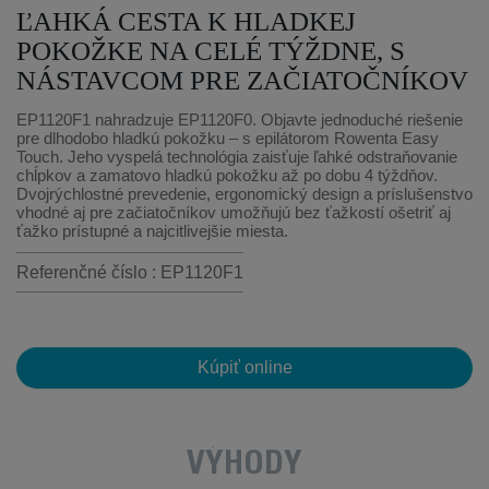
ĽAHKÁ CESTA K HLADKEJ
POKOŽKE NA CELÉ TÝŽDNE, S
NÁSTAVCOM PRE ZAČIATOČNÍKOV
EP1120F1 nahradzuje EP1120F0. Objavte jednoduché riešenie
pre dlhodobo hladkú pokožku – s epilátorom Rowenta Easy
Touch. Jeho vyspelá technológia zaisťuje ľahké odstraňovanie
chĺpkov a zamatovo hladkú pokožku až po dobu 4 týždňov.
Dvojrýchlostné prevedenie, ergonomický design a príslušenstvo
vhodné aj pre začiatočníkov umožňujú bez ťažkostí ošetriť aj
ťažko prístupné a najcitlivejšie miesta.
Referenčné číslo : EP1120F1
Kúpiť online
VÝHODY