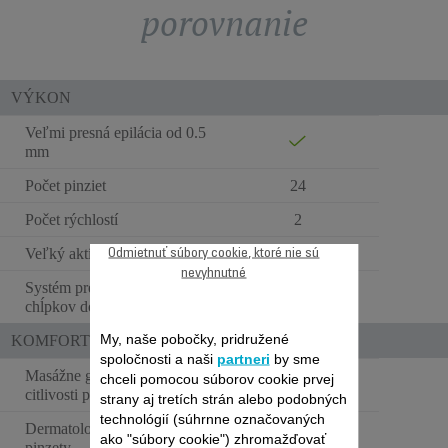
porovnanie
VÝKON
Veľmi presná epilácia od 0.5
mm
Počet pinziet
24
Počet rýchlostí
2
Veľký aktívny povrch
Odmietnuť súbory cookie, ktoré nie sú
nevyhnutné
Systém pre navádzanie
chĺpkov do pinziet
My, naše pobočky, pridružené
KOMFORTNÉ POUŽÍVANIE
spoločnosti a naši
partneri
by sme
Masážne gulôčky / zníženie
chceli pomocou súborov cookie prvej
citlivosti pokožky
strany aj tretích strán alebo podobných
technológií (súhrnne označovaných
Dermatologicky testované
ako "súbory cookie") zhromažďovať
pinzety