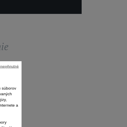
ie
ú nevyhnutné
 súborov
ovaných
ýzy,
nternete a
bory