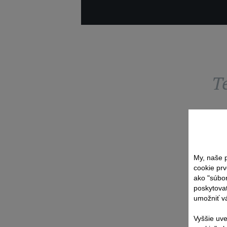
T
My, naše p
cookie prv
ako "súbo
poskytovať
umožniť vá
Vyššie uve