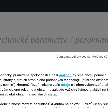
echnické parametre / porovnan
Odmietnuť súbory cookie, ktoré nie s
obočky, pridružené spoločnosti a naši
partneri
by sme chceli pomocou
ej strany aj tretích strán alebo podobných technológií (súhrnne označ
ry cookie") zhromažďovať niektoré vaše
údaje
s cieľom vykonávať anal
 vám cielenú reklamu a obsah na základe vašich záujmov a aktivít na i
ČISTIČKA
m zdieľať obsah na sociálnych sieťach.
VZDUCHU
ROWENTA
PURE AIR
dené činnosti môžete odsúhlasiť kliknutím na položku "Prijať všetky sú