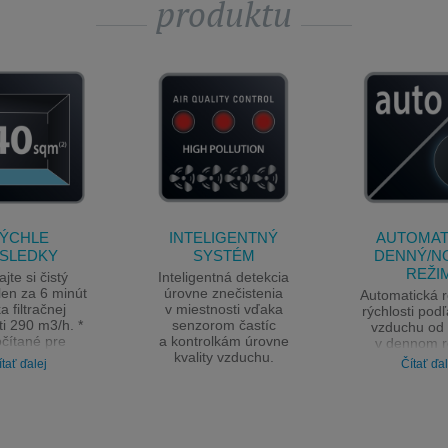
produktu
ÝCHLE
INTELIGENTNÝ
AUTOMAT
SLEDKY
SYSTÉM
DENNÝ/N
REŽI
jte si čistý
Inteligentná detekcia
len za 6 minút
úrovne znečistenia
Automatická r
a filtračnej
v miestnosti vďaka
rýchlosti podľ
ti 290 m3/h. *
senzorom častíc
vzduchu od 
čítané pre
a kontrolkám úrovne
v dennom 
osť s plochou
kvality vzduchu.
a od 1 do 2 
ítať ďalej
Čítať ďal
12 m²
režime, aby
mohli vych
pokojný a 
nerušený s
s osvetlení