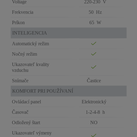
Voltage
220-230 V
Frekvencia
50 Hz
Príkon
65 W
INTELIGENCIA
Automatický režim
Nočný režim
Ukazovateľ kvality
vzduchu
Snímače
Častice
KOMFORT PRI POUŽÍVANÍ
Ovládací panel
Elektronický
Časovač
1-2-4-8 h
Odložený štart
NO
Ukazovateľ výmeny