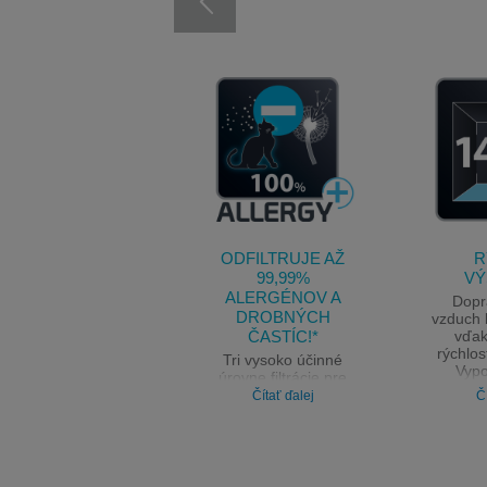
ODFILTRUJE AŽ
R
99,99%
VÝ
ALERGÉNOV A
Dopra
DROBNÝCH
vzduch 
ČASTÍC!*
vďak
rýchlos
Tri vysoko účinné
Vypo
úrovne filtrácie pre
miestn
čistejší vzduch:
Čítať ďalej
Č
predfilter (vlasy
a prach), filter
s aktívnym uhlím
(dym, pachy a tekuté
organické látky), filter