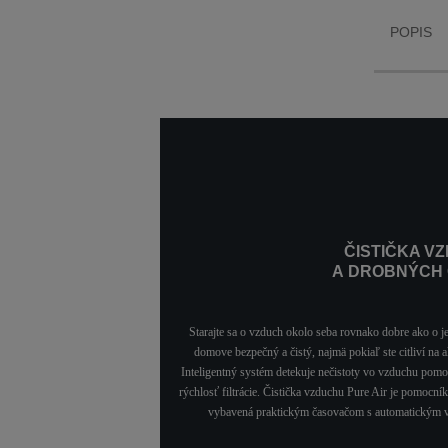
Allergy+ drobné
častice vo veľkosti
POPIS
peľu, zvieracích
chlpov, roztoče,
plesne, baktérie
a vírusy)
ČISTIČKA V
A DROBNÝCH Č
Starajte sa o vzduch okolo seba rovnako dobre ako o j
domove bezpečný a čistý, najmä pokiaľ ste citliví na a
Inteligentný systém detekuje nečistoty vo vzduchu pomo
rýchlosť filtrácie. Čistička vzduchu Pure Air je pomoc
vybavená praktickým časovačom s automatickým vyp