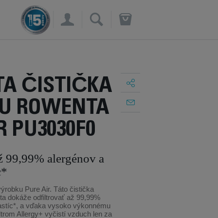
×
A ČISTIČKA
U ROWENTA
R PU3030F0
až 99,99% alergénov a
c*
robku Pure Air. Táto čistička
 dokáže odfiltrovať až 99,99%
astíc*, a vďaka vysoko výkonnému
ltrom Allergy+ vyčistí vzduch len za