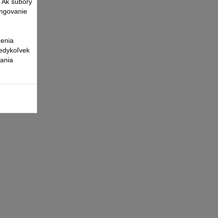
. Ak súbory
ungovanie
nenia
kedykoľvek
vania