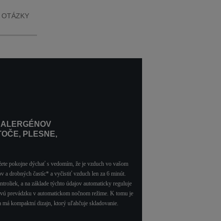
.
 OTÁZKY
% ALERGÉNOV
TOČE, PLESNE,
môžete pokojne dýchať s vedomím, že je vzduch vo vašom
ov a drobných častíc* a vyčistiť vzduch len za 6 minút.
roliek, a na základe týchto údajov automaticky reguluje
ušivú prevádzku v automatickom nočnom režime. K tomu je
 má kompaktní dizajn, ktorý uľahčuje skladovanie.