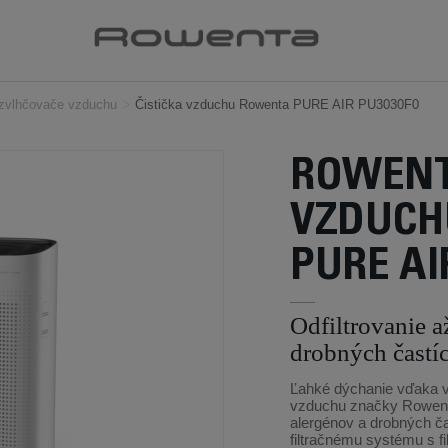
 zvlhčovače vzduchu
>
Čistička vzduchu Rowenta PURE AIR PU3030F0
ROWENT
VZDUCH
PURE AI
Odfiltrovanie 
drobných častí
Ľahké dýchanie vďaka vý
vzduchu značky Rowenta
alergénov a drobných č
filtračnému systému s fi