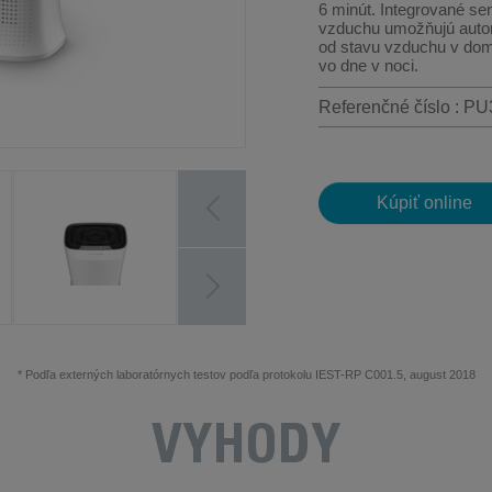
6 minút. Integrované sen
vzduchu umožňujú autom
od stavu vzduchu v domá
vo dne v noci.
Referenčné číslo : P
Kúpiť online
* Podľa externých laboratórnych testov podľa protokolu IEST-RP C001.5, august 2018
VÝHODY