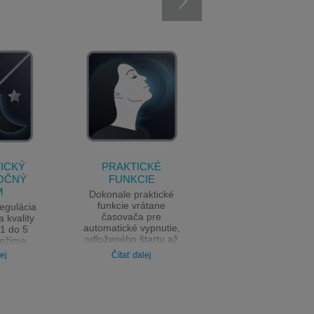
ICKÝ
PRAKTICKÉ
ĽAHKÉ
OČNÝ
FUNKCIE
SKLADOVANIE
M
Dokonale praktické
Vďaka kompaktn
funkcie vrátane
rozmerom sa vmes
egulácia
časovača pre
do každej miestnos
a kvality
automatické vypnutie,
a zároveň sa ľahk
1 do 5
odloženého štartu až
skladuje.
režime
o 8 hodín a kontrolky
v nočnom
ej
Čítať ďalej
potrebnej výmeny
 ste si
filtra, aby bol váš
utnať
vzduch stále čistý.
ničím
pánok
m podľa