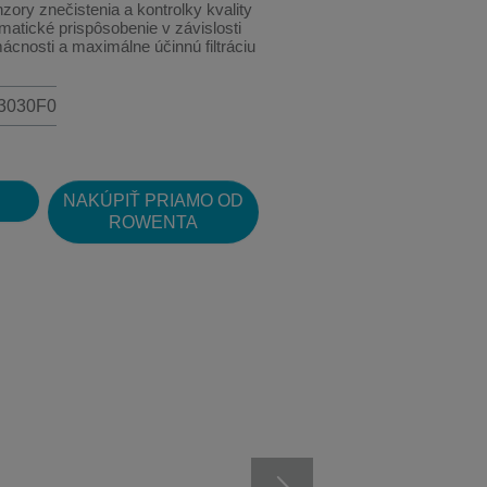
zory znečistenia a kontrolky kvality
atické prispôsobenie v závislosti
cnosti a maximálne účinnú filtráciu
U3030F0
NAKÚPIŤ PRIAMO OD
ROWENTA