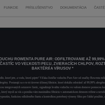
nálady
FUNKCIE
PRÍSLUŠENSTVO
DOKUMENTÁCIA
ČASTÉ
ZDUCHU ROWENTA PURE AIR: ODFILTROVANIE AŽ 99,99
ASTÍC VO VEĽKOSTI PEĽU, ZVIERACÍCH CHLPOV, ROZ
BAKTÉRIÍ A VÍRUSOV *
edlo, ktoré jete, a vodu, ktorú pijete! Vďaka čističke vzduchu Pure Aire od značky Rowenta 
lergény. Postarajú sa o to tri úrovne účinnej filtrácie, ktoré dokážu odstrániť až 99,99% alergén
cou integrovaných senzorov častíc, signalizuje kvalitu vzduchu vo vašom domove pomocou kont
ník, ktorý myslí za vás a ponúka vám maximálnu filtráciu v automatickom dennom režime a ner
nutím, funkciou odloženého štartu a kontrolkou potrebnej výmeny filtra pre ľahké použitie, a