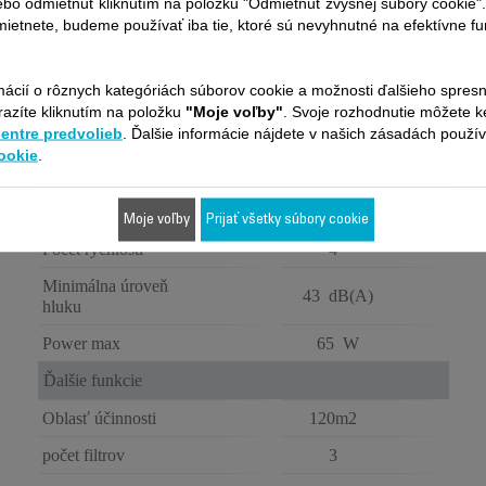
PU3030F0
ebo odmietnuť kliknutím na položku "Odmietnuť zvyšnej súbory cookie"
ietnete, budeme používať iba tie, ktoré sú nevyhnutné na efektívne f
Technológia
Čistička
mácií o rôznych kategóriách súborov cookie a možnosti ďalšieho spres
Typ produktov
vzduchu
razíte kliknutím na položku
"Moje voľby"
. Svoje rozhodnutie môžete 
centre predvolieb
. Ďalšie informácie nájdete v našich zásadách použí
Typ technológie
Filtrácia
ookie
.
Výkon
Dym CADR
300 m3/h
Moje voľby
Prijať všetky súbory cookie
Počet rýchlostí
4
Minimálna úroveň
43 dB(A)
hluku
Power max
65 W
Ďalšie funkcie
Oblasť účinnosti
120m2
počet filtrov
3