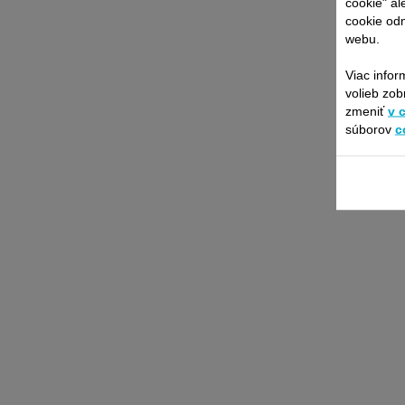
cookie" al
cookie odm
webu.
Viac infor
volieb zob
zmeniť
v 
súborov
c