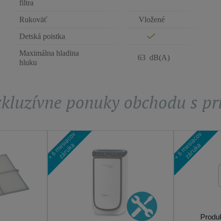
filtra
Rukoväť
Vložené
Detská poistka
Maximálna hladina
63 dB(A)
hluku
exkluzívne ponuky obchodu s p
Produk