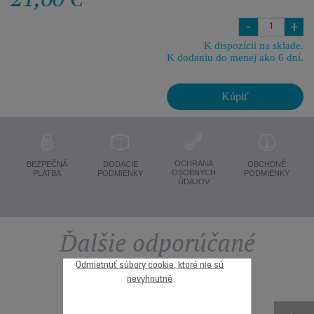
-
+
K dispozícii na sklade.
K dodaniu do menej ako 6 dní.
Kúpiť
OCHRANA
BEZPEČNÁ
DODACIE
OBCHDNÉ
OSOBNYCH
PLATBA
PODMIENKY
PODMIENKY
ÚDAJOV
Ďalšie odporúčané
Odmietnuť súbory cookie, ktoré nie sú
príslušenstvo
nevyhnutné