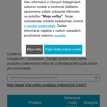
Viac informácií o rôznych kategóriách
súborov cookie a možnosti ďalšieho
spresnenia volieb zobrazíte kliknutím
na položku
"Moje voľby"
. Svoje
rozhodnutie môžete kedykoľvek zmeniť
Je vhodné pre 1
v centre predvolieb
. Ďalšie
informácie nájdete v našich zásadách
produktov
používania súborov
cookie
.
Moje voľby
Prijať všetky súbory cookie
Uistite sa, že je táto položka kompatibilná s vaším
zariadením / produktom. Zadajte prosím kód vášho
produktu (referenčné číslo) do vyhľadávacieho poľa nižšie
pre porovnanie.
Kde hľadať kód vášho produktu (referenčné číslo)?
Referencie
Produkty
/ kódy
Kategória