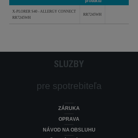
produktu
Produkty
Referencie
Kategória
X-PLORER S40 - ALLERGY CONNECT
/ kódy
RR7245WH
RR7245WH
produktu
SLUŽBY
pre spotrebiteľa
ZÁRUKA
OPRAVA
NÁVOD NA OBSLUHU