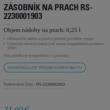
ZÁSOBNÍK NA PRACH RS-
2230001903
Objem nádoby na prach: 0,25 l
Odnímateľnú nádobu na prach je potrebné pravidőlne vysýpať.
Určené pre robotickývysávač (viď zoznam kompatibilných produktov
nižšie)
Táto položka je kompatibilná s
1 produkty
SKONTROLUJTE PROSÍM KOMPATIBILITU
Referenčné číslo :
RS-2230001903
21,60 €