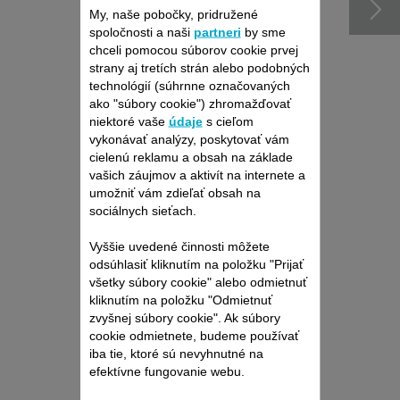
My, naše pobočky, pridružené
spoločnosti a naši
partneri
by sme
chceli pomocou súborov cookie prvej
strany aj tretích strán alebo podobných
technológií (súhrnne označovaných
ako "súbory cookie") zhromažďovať
niektoré vaše
údaje
s cieľom
vykonávať analýzy, poskytovať vám
cielenú reklamu a obsah na základe
Produkt uz viac nieje k
vašich záujmov a aktivít na internete a
dispozícií
umožniť vám zdieľať obsah na
sociálnych sieťach.
Vyššie uvedené činnosti môžete
odsúhlasiť kliknutím na položku "Prijať
všetky súbory cookie" alebo odmietnuť
kliknutím na položku "Odmietnuť
zvyšnej súbory cookie". Ak súbory
cookie odmietnete, budeme používať
iba tie, ktoré sú nevyhnutné na
efektívne fungovanie webu.