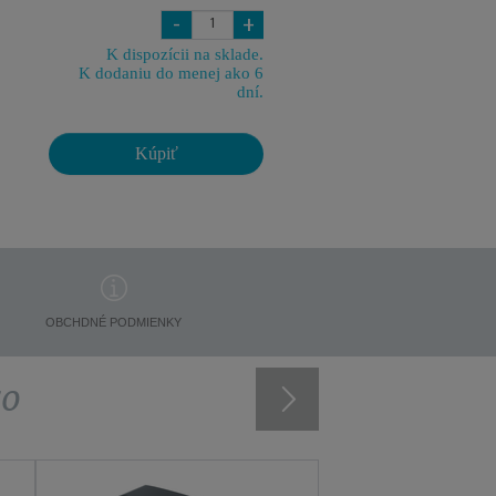
-
+
K dispozícii na sklade.
K dodaniu do menej ako 6
dní.
Kúpiť
OBCHDNÉ PODMIENKY
vo