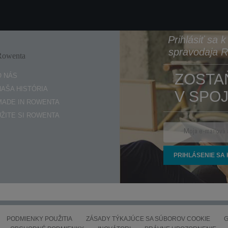
Prihlásiť sa 
spravodaja 
Rowenta
Enjoy
ZOSTA
O NÁS
NAŠA HISTÓRIA
V SPOJ
MADE IN ROWENTA
UŽITE SI ROWENTA
PODMIENKY POUŽITIA
ZÁSADY TÝKAJÚCE SA SÚBOROV COOKIE
G