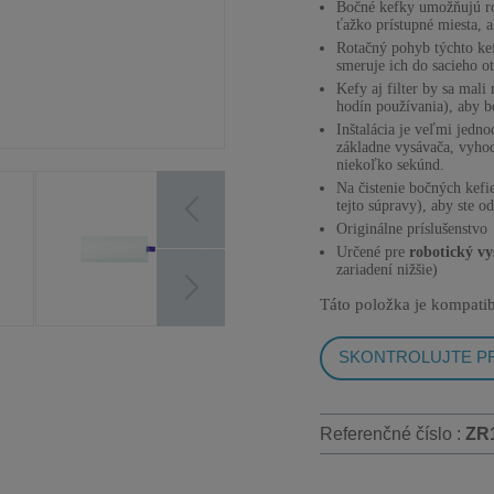
Bočné kefky umožňujú rob
ťažko prístupné miesta, a
Rotačný pohyb týchto kef
smeruje ich do sacieho o
Kefy aj filter by sa mal
hodín používania), aby b
Inštalácia je veľmi jedn
základne vysávača, vyhoď
niekoľko sekúnd.
Na čistenie bočných kefie
tejto súpravy), aby ste o
Originálne príslušenstvo
Určené pre
robotický vy
zariadení nižšie)
Táto položka je kompatib
SKONTROLUJTE PR
Referenčné číslo :
ZR