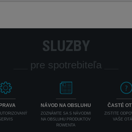
SLUŽBY
pre spotrebiteľa
PRAVA
NÁVOD NA OBSLUHU
ČASTÉ O
AUTORIZOVANÝ
ZOZNÁMTE SA S NÁVODMI
ZISTITE ODP
SERVIS
NA OBSLUHU PRODUKTOV
VAŠE OT
ROWENTA