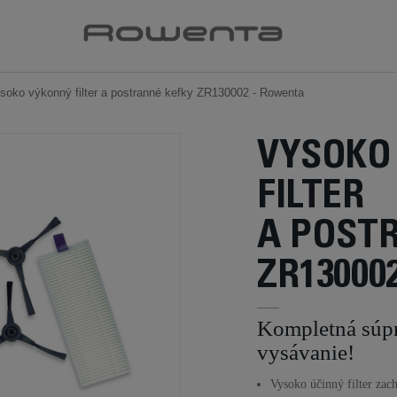
soko výkonný filter a postranné kefky ZR130002 - Rowenta
VYSOKO
FILTER
A POST
ZR13000
Kompletná súpr
vysávanie!
Vysoko účinný filter zac