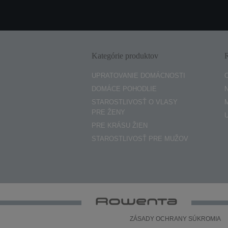
Kategórie produktov
UPRATOVANIE DOMÁCNOSTI
DOMÁCE POHODLIE
STAROSTLIVOSŤ O VLASY
PRE ŽENY
PRE KRÁSU ŽIEN
STAROSTLIVOSŤ PRE MUŽOV
ZÁSADY OCHRANY SÚKROMIA