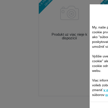
My, naše p
cookie prv
Produkt uz viac nieje k
ako "súbo
dispozícií
poskytovať
umožniť vá
Vyššie uve
cookie" al
cookie odm
webu.
Viac infor
volieb zob
zmeniť
v 
súborov
c