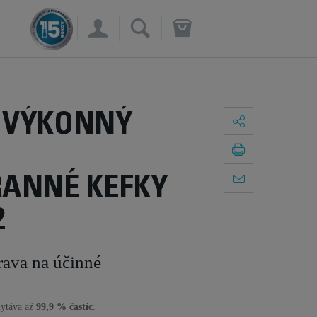
×
 VÝKONNÝ
RANNÉ KEFKY
2
ava na účinné
hytáva až
99,9 % častíc
.