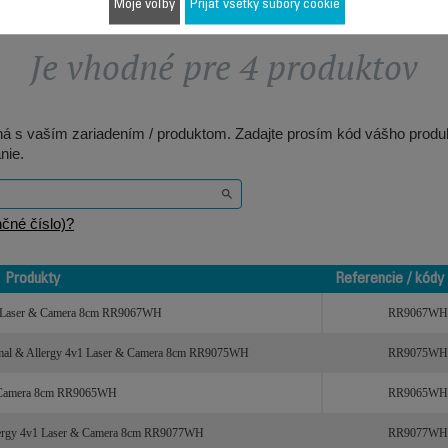
Moje voľby
Prijať všetky súbory cookie
Je vhodné pre 4 produktov
ilná s vaším zariadením / produktom. Zadajte prosím kód vášho produk
nie.
čné číslo)?
Produkty
Referencie / kódy
Produkty
Referencie / kódy
v1 Laser & Camera 8cm RR9067WH
RR9067WH
imal & Allergy 4v1 Laser & Camera 8cm RR9075WH
RR9075WH
 & Camera 8cm RR9065WH
RR9065WH
llergy 4v1 Laser & Camera 8cm RR9077WH
RR9077WH