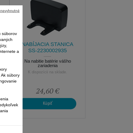
ú nevyhnutné
 súborov
ovaných
NABÍJACIA STANICA
ýzy,
SS-2230002935
nternete a
Na nabitie batérie vášho
zariadenia
bory
K dispozícii na sklade.
. Ak súbory
ungovanie
24,60 €
nenia
Kúpiť
kedykoľvek
vania