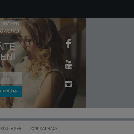
k odberu
Rowenta
ŇTE
ENÍ
ROUPE SEB
PONUKA PRÁCE