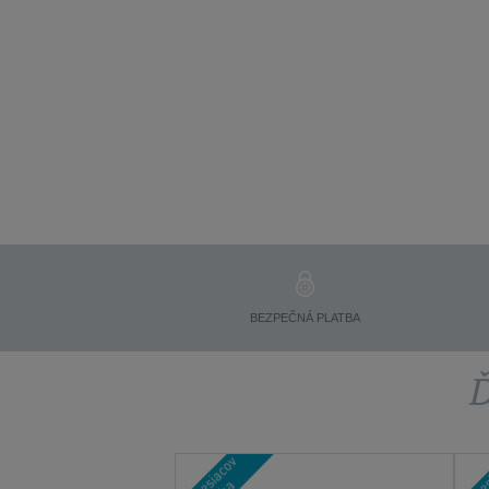
BEZPEČNÁ PLATBA
Ď