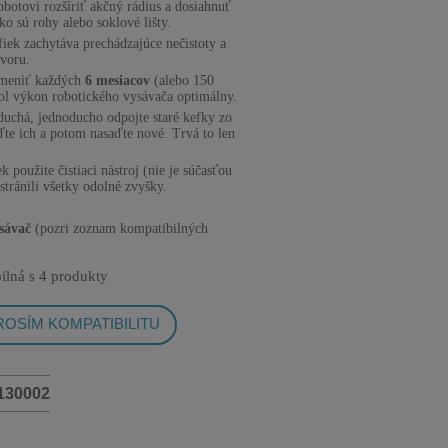
otovi rozšíriť akčný rádius a dosiahnuť
ko sú rohy alebo soklové lišty.
iek zachytáva prechádzajúce nečistoty a
tvoru.
i meniť každých
6 mesiacov
(alebo 150
ol výkon robotického vysávača optimálny.
oduchá, jednoducho odpojte staré kefky zo
te ich a potom nasaďte nové. Trvá to len
k použite čistiaci nástroj (nie je súčasťou
dstránili všetky odolné zvyšky.
sávač
(pozri zoznam kompatibilných
ilná s
4 produkty
OSÍM KOMPATIBILITU
130002