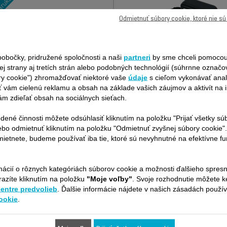
Odmietnuť súbory cookie, ktoré nie s
obočky, pridružené spoločnosti a naši
partneri
by sme chceli pomocou
ej strany aj tretích strán alebo podobných technológií (súhrnne označ
NAPÁJANIE 19 V RS-
ry cookie") zhromažďovať niektoré vaše
údaje
s cieľom vykonávať anal
2230002092
 vám cielenú reklamu a obsah na základe vašich záujmov a aktivít na i
JEDNORAZOVÁ PEVNÁ
m zdieľať obsah na sociálnych sieťach.
CENA OPRAVY -
Na nabitie základne
ROBOTICKÝ VYSÁVAČ
K dispozícii na sklade.
dené činnosti môžete odsúhlasiť kliknutím na položku "Prijať všetky sú
ROWENTA
Presná suma bez
ebo odmietnuť kliknutím na položku "Odmietnuť zvyšnej súbory cookie"
nepríjemných prekvapení! O 6
ietnete, budeme používať iba tie, ktoré sú nevyhnutné na efektívne f
mesiacov dlhšia záruka
179,99 €
17,50 €
mácií o rôznych kategóriách súborov cookie a možnosti ďalšieho spres
Kúpiť
Kúpiť
razíte kliknutím na položku
"Moje voľby"
. Svoje rozhodnutie môžete 
centre predvolieb
. Ďalšie informácie nájdete v našich zásadách použí
ookie
.