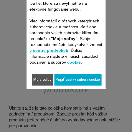
iba tie, ktoré sú nevyhnutné na
efektívne fungovanie webu.
Viac informácií o rôznych kategóriách
súborov cookie a možnosti ďalšieho
spresnenia volieb zobrazíte kliknutím
na položku
"Moje voľby"
. Svoje
rozhodnutie môžete kedykoľvek zmeniť
v centre predvolieb
. Ďalšie
informácie nájdete v našich zásadách
používania súborov
cookie
.
Je vhodné pre 1
Moje voľby
Prijať všetky súbory cookie
produktov
Uistite sa, že je táto položka kompatibilná s vaším
zariadením / produktom. Zadajte prosím kód vášho
produktu (referenčné číslo) do vyhľadávacieho poľa nižšie
pre porovnanie.