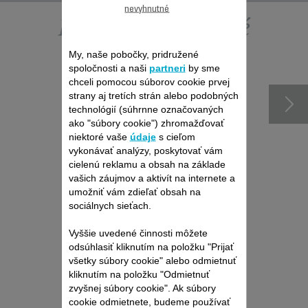
nevyhnutné
Ďalšie odporúčané
príslušenstvo
My, naše pobočky, pridružené
spoločnosti a naši
partneri
by sme
chceli pomocou súborov cookie prvej
strany aj tretích strán alebo podobných
technológií (súhrnne označovaných
ako "súbory cookie") zhromažďovať
niektoré vaše
údaje
s cieľom
vykonávať analýzy, poskytovať vám
cielenú reklamu a obsah na základe
vašich záujmov a aktivít na internete a
umožniť vám zdieľať obsah na
sociálnych sieťach.
Produkt uz viac nieje k
Vyššie uvedené činnosti môžete
dispozícií
odsúhlasiť kliknutím na položku "Prijať
všetky súbory cookie" alebo odmietnuť
kliknutím na položku "Odmietnuť
zvyšnej súbory cookie". Ak súbory
cookie odmietnete, budeme používať