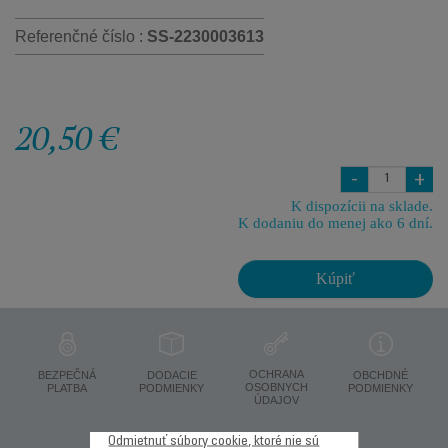
Referenčné číslo :
SS-2230003613
20,50 €
-
+
K dispozícii na sklade.
K dodaniu do menej ako 6 dní.
Kúpiť
OCHRANA
BEZPEČNÁ
DODACIE
OBCHDNÉ
OSOBNYCH
PLATBA
PODMIENKY
PODMIENKY
ÚDAJOV
Odmietnuť súbory cookie, ktoré nie sú