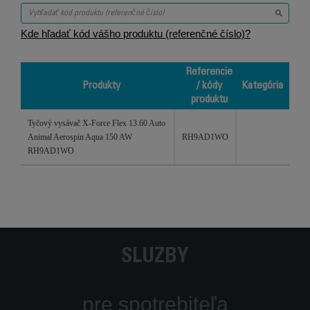
Kde hľadať kód vášho produktu (referenčné číslo)?
Referencie
Produkty
/ kódy
Kategória
produktu
Produkty
Referencie /
Kategória
Tyčový vysávač X-Force Flex 13.60 Auto
kódy
Animal Aerospin Aqua 150 AW
RH9AD1WO
produktu
RH9AD1WO
SLUŽBY
pre spotrebiteľa