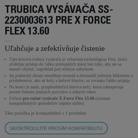
TRUBICA VYSÁVAČA SS-
2230003613 PRE X FORCE
FLEX 13.60
Uľahčuje a zefektívňuje čistenie
Táto kovová trubica vysávača je vybavená technológiou Flex, ktorá
uľahčuje prístup do ťažko prístupných miest bez toho, aby ste sa
museli ohýbať, napríklad pod nízkym nábytkom.
Jej praktický dizajn umožňuje montáž a demontáž jediným kliknutím a
príslušenstvo, ako sú kefy a kefové hlavice, sa rovnako ľahko pripája.
Na konci je malá, prispôsobiteľná hlavica kefy, ktorá zabezpečuje
presné čistenie jemných povrchov a úzkych rohov.
Určená
pre ručné vysávače X Force Flex 13.60
(zoznam
kompatibilných spotrebičov nájdete nižšie).
Táto položka je kompatibilná s
1 produkty
SKONTROLUJTE PROSÍM KOMPATIBILITU