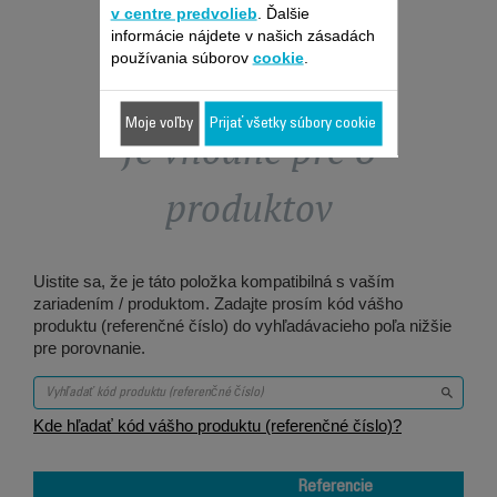
v centre predvolieb
. Ďalšie
informácie nájdete v našich zásadách
používania súborov
cookie
.
Moje voľby
Prijať všetky súbory cookie
Je vhodné pre 6
produktov
Uistite sa, že je táto položka kompatibilná s vaším
zariadením / produktom. Zadajte prosím kód vášho
produktu (referenčné číslo) do vyhľadávacieho poľa nižšie
pre porovnanie.
Kde hľadať kód vášho produktu (referenčné číslo)?
Referencie