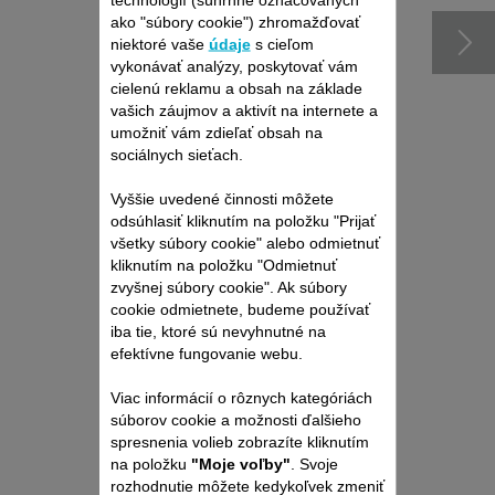
ako "súbory cookie") zhromažďovať
niektoré vaše
údaje
s cieľom
vykonávať analýzy, poskytovať vám
cielenú reklamu a obsah na základe
vašich záujmov a aktivít na internete a
umožniť vám zdieľať obsah na
sociálnych sieťach.
Vyššie uvedené činnosti môžete
odsúhlasiť kliknutím na položku "Prijať
Produkt uz viac nieje k
všetky súbory cookie" alebo odmietnuť
dispozícií
kliknutím na položku "Odmietnuť
zvyšnej súbory cookie". Ak súbory
cookie odmietnete, budeme používať
iba tie, ktoré sú nevyhnutné na
efektívne fungovanie webu.
Viac informácií o rôznych kategóriách
súborov cookie a možnosti ďalšieho
spresnenia volieb zobrazíte kliknutím
na položku
"Moje voľby"
. Svoje
rozhodnutie môžete kedykoľvek zmeniť