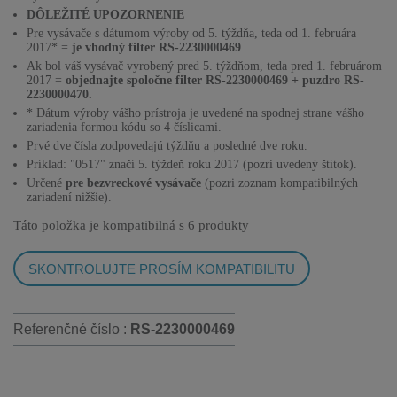
DÔLEŽITÉ UPOZORNENIE
Pre vysávače s dátumom výroby od 5. týždňa, teda od 1. februára
2017* =
je vhodný filter RS-2230000469
Ak bol váš vysávač vyrobený pred 5. týždňom, teda pred 1. februárom
2017 =
objednajte spoločne filter RS-2230000469 + puzdro RS-
2230000470.
* Dátum výroby vášho prístroja je uvedené na spodnej strane vášho
zariadenia formou kódu so 4 číslicami.
Prvé dve čísla zodpovedajú týždňu a posledné dve roku.
Príklad: "0517" značí 5. týždeň roku 2017 (pozri uvedený štítok).
Určené
pre
bezvreckové vysávače
(pozri zoznam kompatibilných
zariadení nižšie).
Táto položka je kompatibilná s
6 produkty
SKONTROLUJTE PROSÍM KOMPATIBILITU
Referenčné číslo :
RS-2230000469