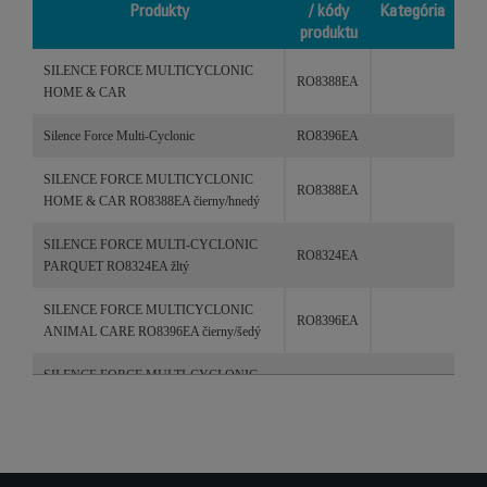
Produkty
/ kódy
Kategória
produktu
Produkty
Referencie
Kategória
SILENCE FORCE MULTICYCLONIC
/ kódy
RO8388EA
HOME & CAR
produktu
Silence Force Multi-Cyclonic
RO8396EA
SILENCE FORCE MULTICYCLONIC
RO8388EA
HOME & CAR RO8388EA čierny/hnedý
SILENCE FORCE MULTI-CYCLONIC
RO8324EA
PARQUET RO8324EA žltý
SILENCE FORCE MULTICYCLONIC
RO8396EA
ANIMAL CARE RO8396EA čierny/šedý
SILENCE FORCE MULTI-CYCLONIC
RO8370EA
ANIMAL CARE PRO RO8370EA červený