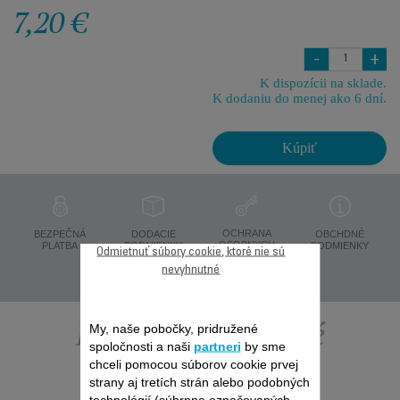
7,20 €
-
+
K dispozícii na sklade.
K dodaniu do menej ako 6 dní.
Kúpiť
OCHRANA
BEZPEČNÁ
DODACIE
OBCHDNÉ
OSOBNYCH
PLATBA
PODMIENKY
PODMIENKY
Odmietnuť súbory cookie, ktoré nie sú
ÚDAJOV
nevyhnutné
Ďalšie odporúčané
My, naše pobočky, pridružené
spoločnosti a naši
partneri
by sme
chceli pomocou súborov cookie prvej
príslušenstvo
strany aj tretích strán alebo podobných
technológií (súhrnne označovaných