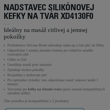
NADSTAVEC SILIKÓNOVEJ
KEFKY NA TVÁR XD4130F0
Ideálny na masáž citlivej a jemnej
pokožky
Príslušenstvo Silicone Brush odstraňuje make-up a čistí pleť do hĺbky.
Odporúčame 1 minútu jemného čistenia pre viditeľne mladšie
vyzerajúcu pleť.
Ľahko sa čistí
Umožňuje masáž proti starnutiu
Zjemňuje textúru pokožky
Rozjasňuje a zjednocuje pleť
Pre optimálne výsledky vám odporúčame meniť nástavec každé 3
mesiace
Vytvorený pre
kefky na čistenie tváre
(pozri zoznam kompatibilných
zariadení nižšie)
Táto položka je kompatibilná s
2 produkty