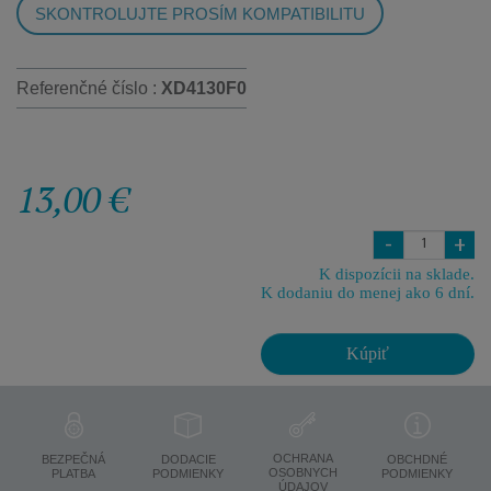
SKONTROLUJTE PROSÍM KOMPATIBILITU
Referenčné číslo :
XD4130F0
13,00 €
-
+
K dispozícii na sklade.
K dodaniu do menej ako 6 dní.
Kúpiť
OCHRANA
BEZPEČNÁ
DODACIE
OBCHDNÉ
OSOBNYCH
PLATBA
PODMIENKY
PODMIENKY
ÚDAJOV