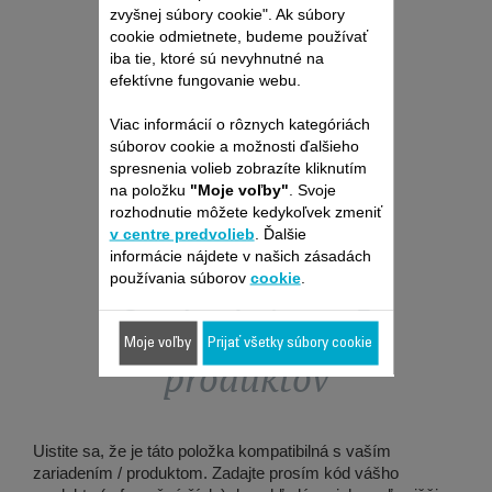
pleť do hĺbky
zvyšnej súbory cookie". Ak súbory
K dispozícii na sklade.
cookie odmietnete, budeme používať
iba tie, ktoré sú nevyhnutné na
efektívne fungovanie webu.
12,00 €
Viac informácií o rôznych kategóriách
Kúpiť
súborov cookie a možnosti ďalšieho
spresnenia volieb zobrazíte kliknutím
na položku
"Moje voľby"
. Svoje
rozhodnutie môžete kedykoľvek zmeniť
v centre predvolieb
. Ďalšie
informácie nájdete v našich zásadách
používania súborov
cookie
.
Je vhodné pre 2
Moje voľby
Prijať všetky súbory cookie
produktov
Uistite sa, že je táto položka kompatibilná s vaším
zariadením / produktom. Zadajte prosím kód vášho