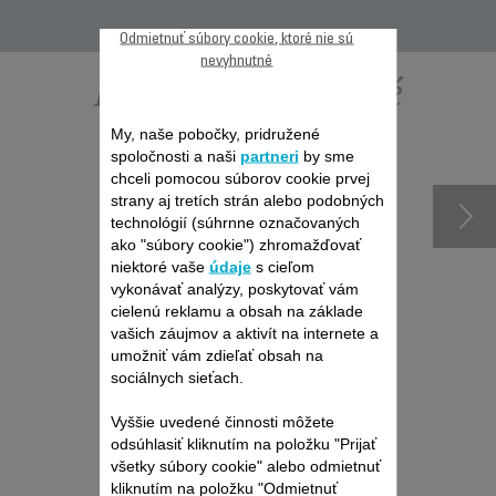
Odmietnuť súbory cookie, ktoré nie sú
nevyhnutné
Ďalšie odporúčané
My, naše pobočky, pridružené
príslušenstvo
spoločnosti a naši
partneri
by sme
chceli pomocou súborov cookie prvej
strany aj tretích strán alebo podobných
technológií (súhrnne označovaných
ako "súbory cookie") zhromažďovať
niektoré vaše
údaje
s cieľom
vykonávať analýzy, poskytovať vám
cielenú reklamu a obsah na základe
vašich záujmov a aktivít na internete a
umožniť vám zdieľať obsah na
sociálnych sieťach.
NADSTAVEC
Vyššie uvedené činnosti môžete
PÍLINGOVEJ KEFKY NA
odsúhlasiť kliknutím na položku "Prijať
TVÁR XD4110F0
všetky súbory cookie" alebo odmietnuť
Odstraňuje make-up a čistí
kliknutím na položku "Odmietnuť