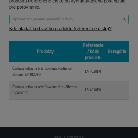
produktu (referenčné číslo) do vyhľadávacieho poľa nižšie
pre porovnanie.
Kde hľadať kód vášho produktu (referenčné číslo)?
Referencie
Produkty
/ kódy
Kategória
produktu
Produkty
Referencie
Kategória
Čistiaca kefka na tvár Rowenta Radiance
/ kódy
LV4020F0
Booster LV4020F0
produktu
Čistiaca kefka na tvár Rowenta Anti-Blemish
LV4010F0
LV4010F0