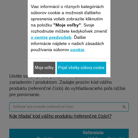
Viac informácií o rôznych kategóriách
súborov cookie a možnosti ďalšieho
spresnenia volieb zobrazíte kliknutím
na položku
"Moje voľby"
. Svoje
rozhodnutie môžete kedykoľvek zmeniť
Je vhodné pre 2
v centre predvolieb
. Ďalšie
informácie nájdete v našich zásadách
používania súborov
cookie
.
produktov
Moje voľby
Prijať všetky súbory cookie
Uistite sa, že je táto položka kompatibilná s vaším
zariadením / produktom. Zadajte prosím kód vášho
produktu (referenčné číslo) do vyhľadávacieho poľa nižšie
pre porovnanie.
Kde hľadať kód vášho produktu (referenčné číslo)?
Referencie