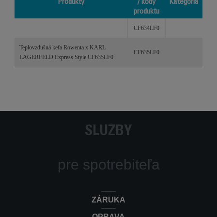
Produkty
/ kódy
Kategória
produktu
Produkty
Referencie
Kategória
CF634LF0
/ kódy
produktu
Teplovzdušná kefa Rowenta x KARL
CF635LF0
LAGERFELD Express Style CF635LF0
SLUŽBY
pre spotrebiteľa
ZÁRUKA
OPRAVA