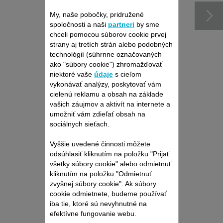
My, naše pobočky, pridružené
spoločnosti a naši
partneri
by sme
chceli pomocou súborov cookie prvej
strany aj tretích strán alebo podobných
technológií (súhrnne označovaných
ako "súbory cookie") zhromažďovať
niektoré vaše
údaje
s cieľom
vykonávať analýzy, poskytovať vám
cielenú reklamu a obsah na základe
vašich záujmov a aktivít na internete a
VRECKO SS-
umožniť vám zdieľať obsah na
9100050660
sociálnych sieťach.
Praktická!
Vyššie uvedené činnosti môžete
K dispozícii na sklade.
odsúhlasiť kliknutím na položku "Prijať
všetky súbory cookie" alebo odmietnuť
kliknutím na položku "Odmietnuť
11,30 €
zvyšnej súbory cookie". Ak súbory
cookie odmietnete, budeme používať
iba tie, ktoré sú nevyhnutné na
Kúpiť
efektívne fungovanie webu.