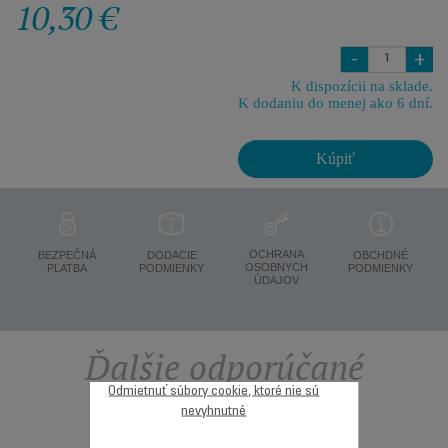
10,30 €
-
+
K dispozícii na sklade.
K dodaniu do menej ako 6 dní.
Kúpiť
OCHRANA
BEZPEČNÁ
DODACIE
OBCHDNÉ
OSOBNYCH
PLATBA
PODMIENKY
PODMIENKY
ÚDAJOV
Ďalšie odporúčané
Odmietnuť súbory cookie, ktoré nie sú
príslušenstvo
nevyhnutné