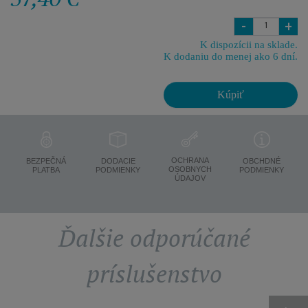
-
+
K dispozícii na sklade.
K dodaniu do menej ako 6 dní.
Kúpiť
OCHRANA
BEZPEČNÁ
DODACIE
OBCHDNÉ
OSOBNYCH
PLATBA
PODMIENKY
PODMIENKY
ÚDAJOV
Ďalšie odporúčané
príslušenstvo