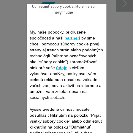
Odmietnuť súbory cookie, ktoré nie sú
nevyhnutné
My, naše pobočky, pridružené
spoločnosti a naši
partneri
by sme
chceli pomocou súborov cookie prvej
strany aj tretích strán alebo podobných
Produkt uz viac nieje k
technológií (súhrnne označovaných
dispozícií
ako "súbory cookie") zhromažďovať
niektoré vaše
údaje
s cieľom
vykonávať analýzy, poskytovať vám
cielenú reklamu a obsah na základe
vašich záujmov a aktivít na internete a
umožniť vám zdieľať obsah na
sociálnych sieťach.
Vyššie uvedené činnosti môžete
odsúhlasiť kliknutím na položku "Prijať
všetky súbory cookie" alebo odmietnuť
kliknutím na položku "Odmietnuť
zvyšnej súbory cookie". Ak súbory