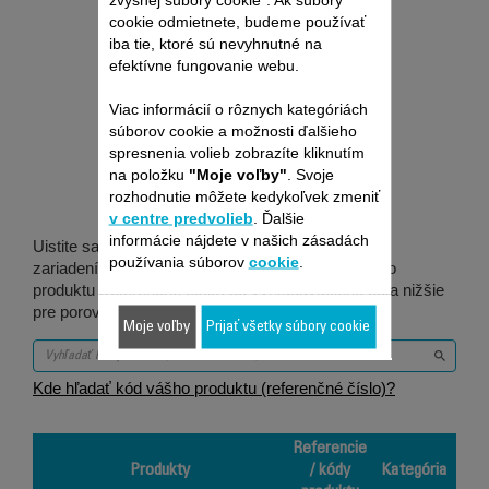
cookie odmietnete, budeme používať
iba tie, ktoré sú nevyhnutné na
efektívne fungovanie webu.
Je vhodné pre 4
Viac informácií o rôznych kategóriách
súborov cookie a možnosti ďalšieho
spresnenia volieb zobrazíte kliknutím
produktov
na položku
"Moje voľby"
. Svoje
rozhodnutie môžete kedykoľvek zmeniť
v centre predvolieb
. Ďalšie
informácie nájdete v našich zásadách
Uistite sa, že je táto položka kompatibilná s vaším
používania súborov
cookie
.
zariadením / produktom. Zadajte prosím kód vášho
produktu (referenčné číslo) do vyhľadávacieho poľa nižšie
pre porovnanie.
Moje voľby
Prijať všetky súbory cookie
Kde hľadať kód vášho produktu (referenčné číslo)?
Referencie
Produkty
/ kódy
Kategória