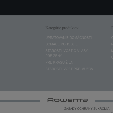
Kategórie produktov
UPRATOVANIE DOMÁCNOSTI
DOMÁCE POHODLIE
STAROSTLIVOSŤ O VLASY
PRE ŽENY
PRE KRÁSU ŽIEN
STAROSTLIVOSŤ PRE MUŽOV
ZÁSADY OCHRANY SÚKROMIA