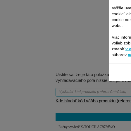
Vyššie uve
cookie" al
cookie odm
webu.
Viac infor
volieb zob
zmeniť
v 
súborov
c
Uistite sa, že je táto položka kompatib
vyhľadávacieho poľa nižšie pre porovna
Kde hľadať kód vášho produktu (referen
Ručný vysávač X-TOUCH AC9736WO