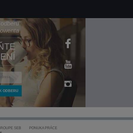
k odberu
Rowenta
ŇTE
ENÍ
ROUPE SEB
PONUKA PRÁCE