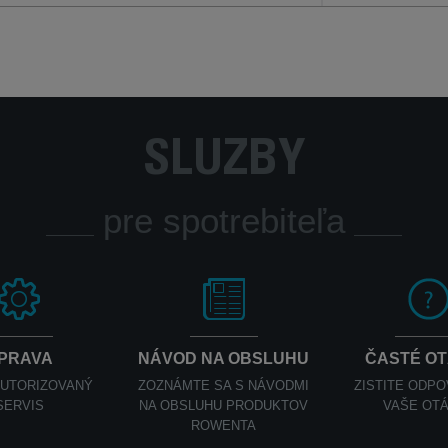
SLUŽBY
pre spotrebiteľa
PRAVA
NÁVOD NA OBSLUHU
ČASTÉ O
AUTORIZOVANÝ
ZOZNÁMTE SA S NÁVODMI
ZISTITE ODP
SERVIS
NA OBSLUHU PRODUKTOV
VAŠE OT
ROWENTA