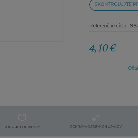
SKONTROLUJTE PR
Referenčné číslo :
SS
4,10 €
Očak
OCHRANA OSOBNYCH ÚDAJOV
DODACIE PODMIENKY