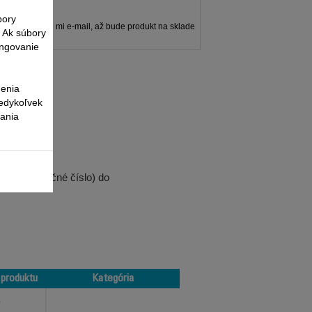
bory
Zašlite mi e-mail, až bude produkt na sklade
. Ak súbory
ungovanie
nenia
kedykoľvek
vania
tu (referenčné číslo) do
 produktu
Kategória
 produktu
Kategória
O