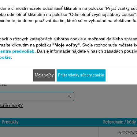
Kúpiť
Kúpiť
dené činnosti môžete odsúhlasiť kliknutím na položku "Prijať všetky sú
ebo odmietnuť kliknutím na položku "Odmietnuť zvyšnej súbory cookie"
ietnete, budeme používať iba tie, ktoré sú nevyhnutné na efektívne f
mácií o rôznych kategóriách súborov cookie a možnosti ďalšieho spres
razíte kliknutím na položku
"Moje voľby"
. Svoje rozhodnutie môžete 
centre predvolieb
. Ďalšie informácie nájdete v našich zásadách použí
Je vhodné pre 1 produktov
ookie
.
Moje voľby
Prijať všetky súbory cookie
ilná s vaším zariadením / produktom. Zadajte prosím kód vášho produk
nie.
čné číslo)?
Produkty
Referencie / kódy
Produkty
Referencie / kódy
AC9736W