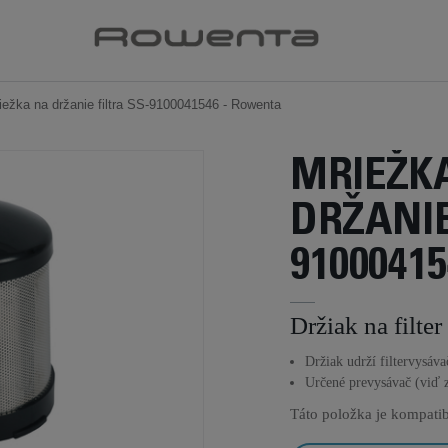
iežka na držanie filtra SS-9100041546 - Rowenta
MRIEŽK
DRŽANIE
91000415
Držiak na filter
Držiak udrží filtervysáva
Určené prevysávač (viď 
Táto položka je kompatib