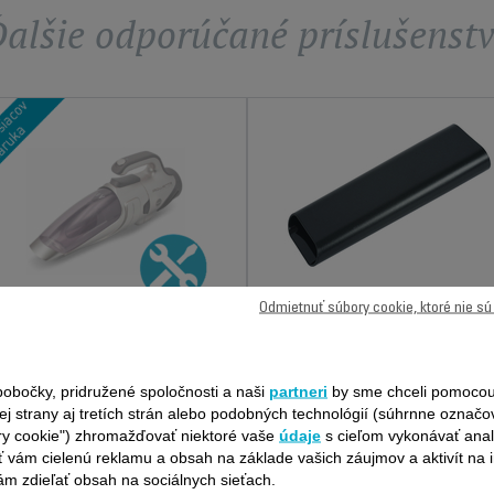
alšie odporúčané príslušenst
ÚZKA SACIA HUBICA
Odmietnuť súbory cookie, ktoré nie s
ŠEDÁ SS-9100041552
JEDNORAZOVÁ PEVNÁ
CENA OPRAVY -
Praktická, dostane sa všade
RUČNÝ VYSÁVAČ
K dispozícii na sklade.
obočky, pridružené spoločnosti a naši
partneri
by sme chceli pomocou
ROWENTA
Presná suma bez
ej strany aj tretích strán alebo podobných technológií (súhrnne označ
nepríjemných prekvapení! O 6
ry cookie") zhromažďovať niektoré vaše
údaje
s cieľom vykonávať anal
mesiacov dlhšia záruka
 vám cielenú reklamu a obsah na základe vašich záujmov a aktivít na i
27,49 €
4,10 €
m zdieľať obsah na sociálnych sieťach.