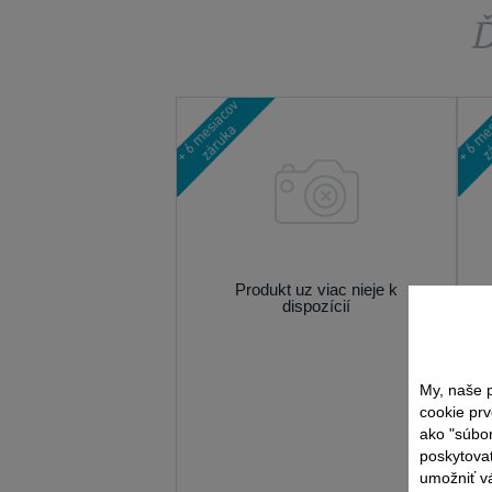
Ď
Produkt uz viac nieje k
dispozícií
My, naše p
cookie prv
ako "súbo
poskytovať
umožniť vá