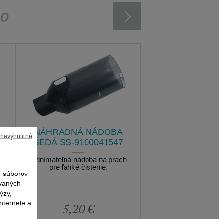
vo
NÁHRADNÁ NÁDOBA
ú nevyhnutné
ŠEDÁ SS-9100041547
Odnímateľná nádoba na prach
pre ľahké čistenie.
 súborov
ovaných
ýzy,
nternete a
5,20 €