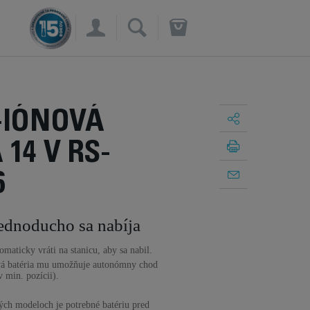
×
-IÓNOVÁ
 14 V RS-
6
jednoducho sa nabíja
maticky vráti na stanicu, aby sa nabil.
ová batéria mu umožňuje autonómny chod
 min. pozícii).
ých modeloch je potrebné batériu pred