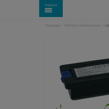
PONUKA
Homepage
>
Obchod s príslušenstvom
>
Li