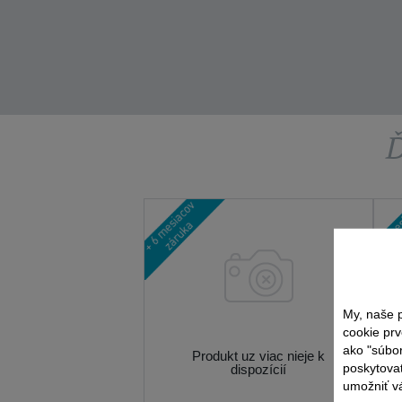
Ď
My, naše p
cookie prv
ako "súbo
Produkt uz viac nieje k
poskytovať
dispozícií
umožniť vá