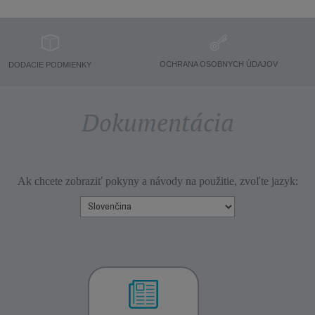
OCHRANA OSOBNYCH ÚDAJOV
DODACIE PODMIENKY
Dokumentácia
Ak chcete zobraziť pokyny a návody na použitie, zvoľte jazyk: