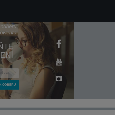
k odberu
Rowenta
ŇTE
ENÍ