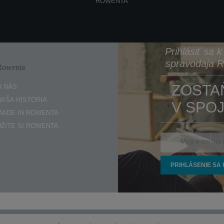
ROWENTA
Prihlásiť sa 
spravodaja 
Rowenta
Enjoy
ZOSTA
O NÁS
NAŠA HISTÓRIA
V SPOJ
MADE IN ROWENTA
UŽITE SI ROWENTA