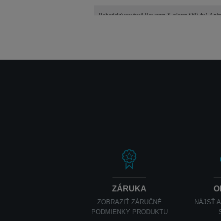
Robotický vysávač Rowenta X-plorer S60 4v1 A
ZÁRUKA
O
ZOBRAZIŤ ZÁRUČNÉ
NÁJSŤ 
PODMIENKY PRODUKTU