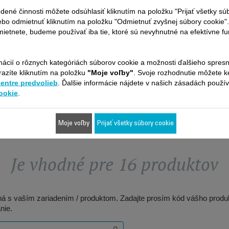
CENA OPRAVY -
RS-RT900910
dené činnosti môžete odsúhlasiť kliknutím na položku "Prijať všetky sú
ROBOTICKÝ VYSÁVAČ
ebo odmietnuť kliknutím na položku "Odmietnuť zvyšnej súbory cookie"
Autonómna
ROWENTA
Presná suma bez
ietnete, budeme používať iba tie, ktoré sú nevyhnutné na efektívne f
K dispozícii na sklade.
nepríjemných prekvapení! O 6
mesiacov dlhšia záruka
149,99 €
25,70 €
mácií o rôznych kategóriách súborov cookie a možnosti ďalšieho spres
razíte kliknutím na položku
"Moje voľby"
. Svoje rozhodnutie môžete 
Kúpiť
Kúpiť
centre predvolieb
. Ďalšie informácie nájdete v našich zásadách použí
ookie
.
Moje voľby
Prijať všetky súbory cookie
Je vhodné pre 16 produktov
ilná s vaším zariadením / produktom. Zadajte prosím kód vášho produk
nie.