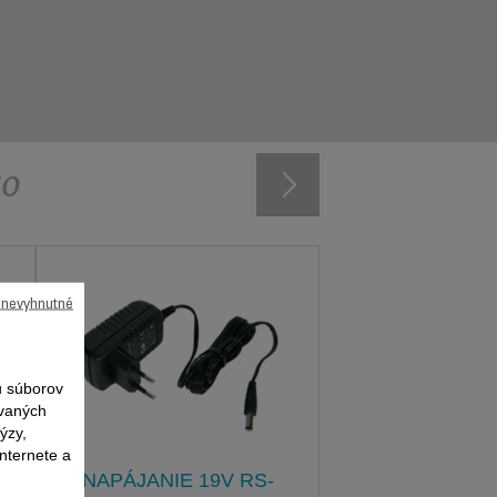
vo
ú nevyhnutné
 súborov
ovaných
ýzy,
nternete a
NAPÁJANIE 19V RS-