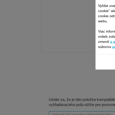
Vyššie uve
cookie" al
cookie odm
webu.
Viac infor
volieb zob
zmeniť
v 
súborov
c
Uistite sa, že je táto položka kompatib
vyhľadávacieho poľa nižšie pre porovna