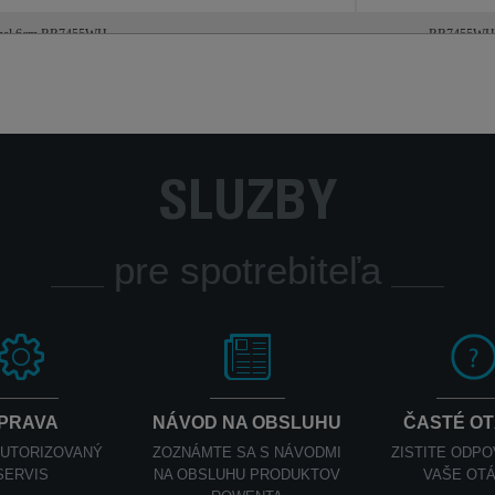
nimal 6cm RR7455WH
RR7455WH
SLUŽBY
pre spotrebiteľa
PRAVA
NÁVOD NA OBSLUHU
ČASTÉ O
AUTORIZOVANÝ
ZOZNÁMTE SA S NÁVODMI
ZISTITE ODP
SERVIS
NA OBSLUHU PRODUKTOV
VAŠE OT