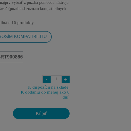
a najprv vybrať z puzdra pomocou nástroja.
ávač (pozrite si zoznam kompatibilných
ilná s
16 produkty
OSÍM KOMPATIBILITU
-RT900866
-
+
K dispozícii na sklade.
K dodaniu do menej ako 6
dní.
Kúpiť