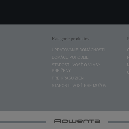
Kategórie produktov
UPRATOVANIE DOMÁCNOSTI
DOMÁCE POHODLIE
STAROSTLIVOSŤ O VLASY
PRE ŽENY
PRE KRÁSU ŽIEN
STAROSTLIVOSŤ PRE MUŽOV