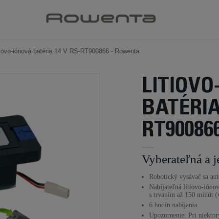
tiovo-iónová batéria 14 V RS-RT900866 - Rowenta
LITIOVO
BATÉRIA
RT90086
Vyberateľná a 
Robotický vysávač sa auto
Nabíjateľná lítiovo-ión
s trvaním až 150 minút (v
6 hodín nabíjania
Upozornenie: Pri niektor