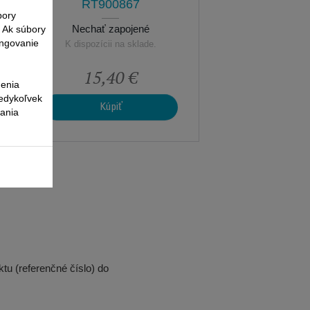
RT900867
bory
. Ak súbory
Nechať zapojené
ungovanie
K dispozícii na sklade.
15,40 €
nenia
kedykoľvek
Kúpiť
vania
tu (referenčné číslo) do