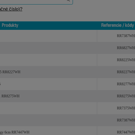
čné číslo)?
Produkty
Referencie / kódy
Produkty
Referencie / kódy
RR7387WH
RR6827WH
RR8225WH
S45 RR8227WH
RR8227WH
5
RR8277WH
4v1 RR8275WH
RR8275WH
RR7375WH
RR7387WH
lergy 6cm RR7447WH
RR7447WH