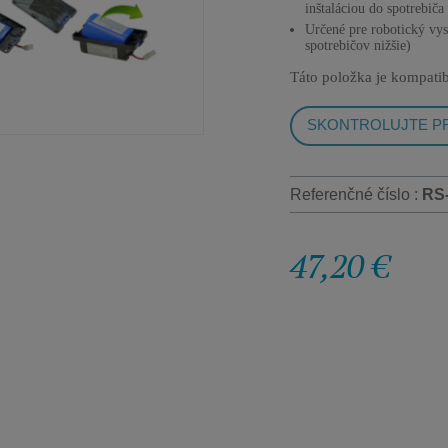
inštaláciou do spotrebič
Určené pre robotický vys
spotrebičov nižšie)
Táto položka je kompatib
SKONTROLUJTE PR
Referenčné číslo :
RS
47,20 €