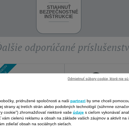
STIAHNUŤ
BEZPEČNOSTNÉ
INŠTRUKCIE
alšie odporúčané príslušenst
Odmietnuť súbory cookie, ktoré nie s
obočky, pridružené spoločnosti a naši
partneri
by sme chceli pomocou
ej strany aj tretích strán alebo podobných technológií (súhrnne označ
ry cookie") zhromažďovať niektoré vaše
údaje
s cieľom vykonávať anal
 vám cielenú reklamu a obsah na základe vašich záujmov a aktivít na i
m zdieľať obsah na sociálnych sieťach.
JEDNORAZOVÁ PEVNÁ
NABÍJACIA STANICA