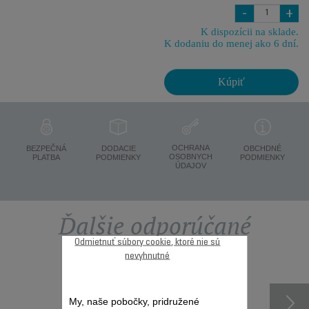
-
+
K dispozícii na sklade.
K dodaniu do menej ako 6 dní.
Kúpiť
OCHRANA
BEZPEČNÁ
DODACIE
OBCHDNÉ
OSOBNYCH
PLATBA
PODMIENKY
PODMIENKY
ÚDAJOV
Ďalšie odporúčané
Odmietnuť súbory cookie, ktoré nie sú
príslušenstvo
nevyhnutné
My, naše pobočky, pridružené