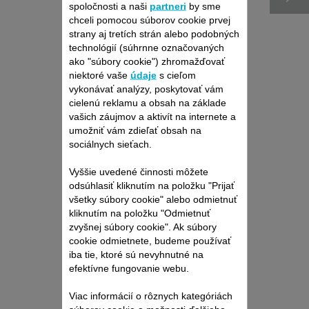
spoločnosti a naši
partneri
by sme
chceli pomocou súborov cookie prvej
strany aj tretích strán alebo podobných
technológií (súhrnne označovaných
ako "súbory cookie") zhromažďovať
niektoré vaše
údaje
s cieľom
vykonávať analýzy, poskytovať vám
cielenú reklamu a obsah na základe
vašich záujmov a aktivít na internete a
NÁDRŽ PARNEJ KEFY
umožniť vám zdieľať obsah na
NA VLASY
sociálnych sieťach.
Ľahko sa napĺňa.
Vyššie uvedené činnosti môžete
K dispozícii na sklade.
odsúhlasiť kliknutím na položku "Prijať
všetky súbory cookie" alebo odmietnuť
kliknutím na položku "Odmietnuť
14,40 €
zvyšnej súbory cookie". Ak súbory
cookie odmietnete, budeme používať
iba tie, ktoré sú nevyhnutné na
Kúpiť
efektívne fungovanie webu.
Viac informácií o rôznych kategóriách