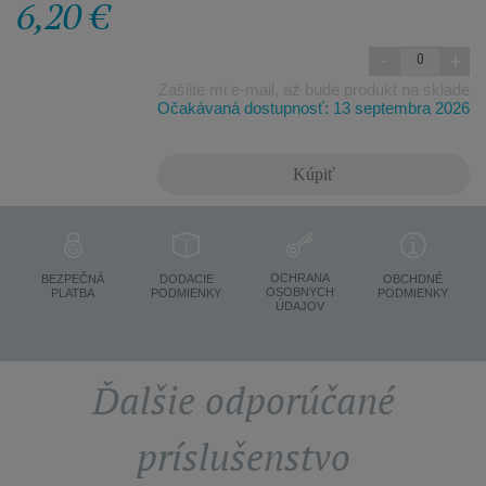
6,20 €
-
+
Zašlite mi e-mail, až bude produkt na sklade
Očakávaná dostupnosť: 13 septembra 2026
Kúpiť
OCHRANA
BEZPEČNÁ
DODACIE
OBCHDNÉ
OSOBNYCH
PLATBA
PODMIENKY
PODMIENKY
ÚDAJOV
Ďalšie odporúčané
príslušenstvo