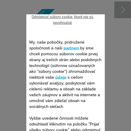
Odmietnuť súbory cookie, ktoré nie sú
nevyhnutné
My, naše pobočky, pridružené
spoločnosti a naši
partneri
by sme
chceli pomocou súborov cookie prvej
strany aj tretích strán alebo podobných
Produkt uz viac nieje k
dispozícií
technológií (súhrnne označovaných
ako "súbory cookie") zhromažďovať
niektoré vaše
údaje
s cieľom
vykonávať analýzy, poskytovať vám
cielenú reklamu a obsah na základe
vašich záujmov a aktivít na internete a
umožniť vám zdieľať obsah na
sociálnych sieťach.
Vyššie uvedené činnosti môžete
odsúhlasiť kliknutím na položku "Prijať
všetky súbory cookie" alebo odmietnuť