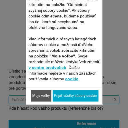
kliknutím na položku "Odmietnuť
zvyšnej súbory cookie". Ak súbory
cookie odmietnete, budeme používať
iba tie, ktoré sú nevyhnutné na
efektívne fungovanie webu.
Je vhodné pre 6
Viac informácií o rôznych kategóriách
súborov cookie a možnosti ďalšieho
produktov
spresnenia volieb zobrazíte kliknutím
na položku
"Moje voľby"
. Svoje
rozhodnutie môžete kedykoľvek zmeniť
v centre predvolieb
. Ďalšie
Uistite sa, že je táto položka kompatibilná s vaším
informácie nájdete v našich zásadách
zariadením / produktom. Zadajte prosím kód vášho
používania súborov
cookie
.
produktu (referenčné číslo) do vyhľadávacieho poľa nižšie
pre porovnanie.
Moje voľby
Prijať všetky súbory cookie
Kde hľadať kód vášho produktu (referenčné číslo)?
Referencie