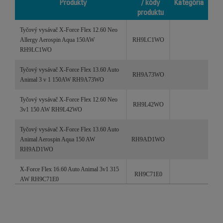
Produkty
/ kódy
Kategória
produktu
Produkty
Referencie /
Kategória
Tyčový vysávač X-Force Flex 12.60 Neo
kódy
Allergy Aerospin Aqua 150AW
RH9LC1WO
produktu
RH9LC1WO
Tyčový vysávač X-Force Flex 13.60 Auto
RH9A73WO
Animal 3 v 1 150AW RH9A73WO
Tyčový vysávač X-Force Flex 12.60 Neo
RH9L42WO
3v1 150 AW RH9L42WO
Tyčový vysávač X-Force Flex 13.60 Auto
Animal Aerospin Aqua 150 AW
RH9AD1WO
RH9AD1WO
X-Force Flex 16.60 Auto Animal 3v1 315
RH9C71E0
AW RH9C71E0
Tyčový vysávač Rowenta X-Force Flex
16.60 Aqua Auto Animal 4v1 315 AW
RH9CD9E0
RH9CD9E0