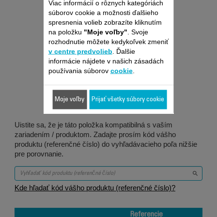
Viac informácií o rôznych kategóriách
súborov cookie a možnosti ďalšieho
spresnenia volieb zobrazíte kliknutím
na položku
"Moje voľby"
. Svoje
rozhodnutie môžete kedykoľvek zmeniť
v centre predvolieb
. Ďalšie
Je vhodné pre 1
informácie nájdete v našich zásadách
používania súborov
cookie
.
produktov
Moje voľby
Prijať všetky súbory cookie
Uistite sa, že je táto položka kompatibilná s vaším
zariadením / produktom. Zadajte prosím kód vášho
produktu (referenčné číslo) do vyhľadávacieho poľa nižšie
pre porovnanie.
Kde hľadať kód vášho produktu (referenčné číslo)?
Referencie