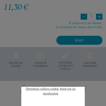
11,30 €
-
+
K dispozícii na sklade.
K dodaniu do menej ako 6 dní.
Kúpiť
OCHRANA
BEZPEČNÁ
DODACIE
OBCHDNÉ
OSOBNYCH
PLATBA
PODMIENKY
PODMIENKY
ÚDAJOV
Ďalšie odporúčané
Odmietnuť súbory cookie, ktoré nie sú
nevyhnutné
príslušenstvo