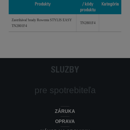
Produkty
/ kódy
Kategória
produktu
Produkty
Referencie
Kategória
Zastrihávač brady Rowenta STYLIS EASY
/ kódy
TN2801F4
TN2801F4
produktu
SLUŽBY
pre spotrebiteľa
ZÁRUKA
OPRAVA