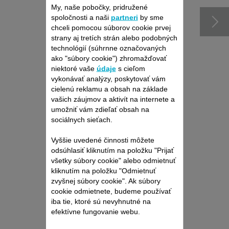
My, naše pobočky, pridružené
spoločnosti a naši
partneri
by sme
chceli pomocou súborov cookie prvej
strany aj tretích strán alebo podobných
technológií (súhrnne označovaných
ako "súbory cookie") zhromažďovať
niektoré vaše
údaje
s cieľom
vykonávať analýzy, poskytovať vám
cielenú reklamu a obsah na základe
vašich záujmov a aktivít na internete a
umožniť vám zdieľať obsah na
sociálnych sieťach.
MAZACÍ OLEJ CS-
00139140
Vyššie uvedené činnosti môžete
odsúhlasiť kliknutím na položku "Prijať
Na správne fungovanie
všetky súbory cookie" alebo odmietnuť
zastrihávača.
kliknutím na položku "Odmietnuť
K dispozícii na sklade.
zvyšnej súbory cookie". Ak súbory
3,10 €
cookie odmietnete, budeme používať
iba tie, ktoré sú nevyhnutné na
efektívne fungovanie webu.
Kúpiť