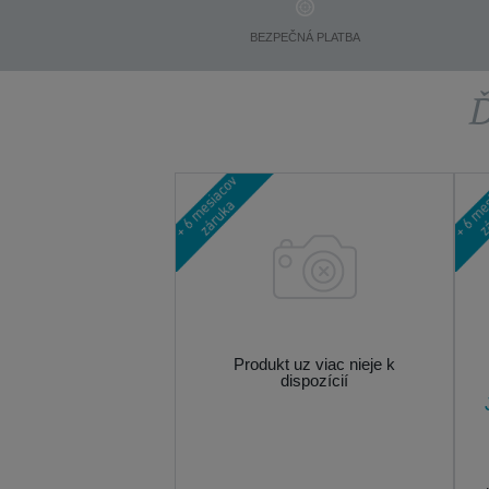
BEZPEČNÁ PLATBA
Ď
Produkt uz viac nieje k
dispozícií