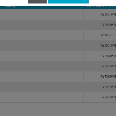
Produkty
Referencie / kódy
Produkty
Referencie / kódy
RY8561WH
RY8544WH
RY8562CE
RY8561WH
RY8544WH
RY7597WH
RY7535WH
RY7557WH
RY7577WH