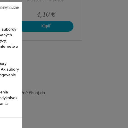
K dispozícii na sklade.
ú nevyhnutné
4,10 €
Kúpiť
 súborov
ovaných
ýzy,
nternete a
bory
. Ak súbory
ungovanie
nenia
tu (referenčné číslo) do
kedykoľvek
vania