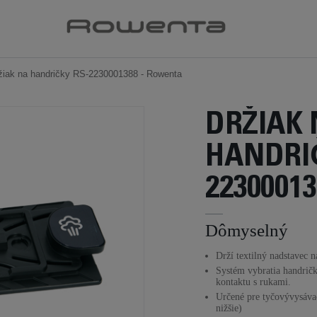
žiak na handričky RS-2230001388 - Rowenta
DRŽIAK
HANDRI
22300013
Dômyselný
Drží textilný nadstavec n
Systém vybratia handrič
kontaktu s rukami.
Určené pre tyčovývysáva
nižšie)