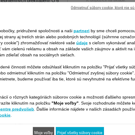
K dispozícii na sklade.
nepríjemných prekvapení! O 6
mesiacov dlhšia záruka
Odmietnuť súbory cookie, ktoré nie s
99,99 €
12,30 €
Kúpiť
Kúpiť
obočky, pridružené spoločnosti a naši
partneri
by sme chceli pomocou
ej strany aj tretích strán alebo podobných technológií (súhrnne označ
ry cookie") zhromažďovať niektoré vaše
údaje
s cieľom vykonávať anal
 vám cielenú reklamu a obsah na základe vašich záujmov a aktivít na i
m zdieľať obsah na sociálnych sieťach.
dené činnosti môžete odsúhlasiť kliknutím na položku "Prijať všetky sú
ebo odmietnuť kliknutím na položku "Odmietnuť zvyšnej súbory cookie"
Je vhodné pre 9 produktov
ietnete, budeme používať iba tie, ktoré sú nevyhnutné na efektívne f
mácií o rôznych kategóriách súborov cookie a možnosti ďalšieho spres
ilná s vaším zariadením / produktom. Zadajte prosím kód vášho produk
razíte kliknutím na položku
"Moje voľby"
. Svoje rozhodnutie môžete 
nie.
centre predvolieb
. Ďalšie informácie nájdete v našich zásadách použí
ookie
.
čné číslo)?
Moje voľby
Prijať všetky súbory cookie