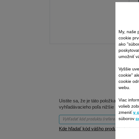
My, naše p
cookie prv
ako "súbo
poskytovať
umožniť vá
Vyššie uve
cookie" al
cookie odm
webu.
Viac infor
Uistite sa, že je táto položka kompatib
volieb zob
vyhľadávacieho poľa nižšie pre porovna
zmeniť
v 
súborov
c
Kde hľadať kód vášho produktu (referen