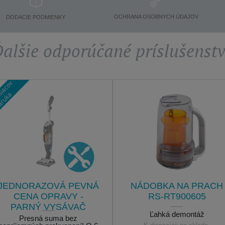
OCHRANA OSOBNYCH ÚDAJOV
DODACIE PODMIENKY
alšie odporúčané príslušenst
JEDNORAZOVÁ PEVNÁ
NÁDOBKA NA PRACH
CENA OPRAVY -
RS-RT900605
PARNÝ VYSÁVAČ
Ľahká demontáž
ROWENTA
Presná suma bez