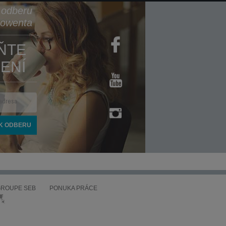
k odberu
Rowenta
ŇTE
ENÍ
ROUPE SEB
PONUKA PRÁCE