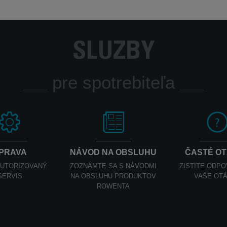
SLUŽBY
pre spotrebiteľa
PRAVA
NÁVOD NA OBSLUHU
ČASTÉ O
AUTORIZOVANÝ
ZOZNÁMTE SA S NÁVODMI
ZISTITE ODP
SERVIS
NA OBSLUHU PRODUKTOV
VAŠE OT
ROWENTA