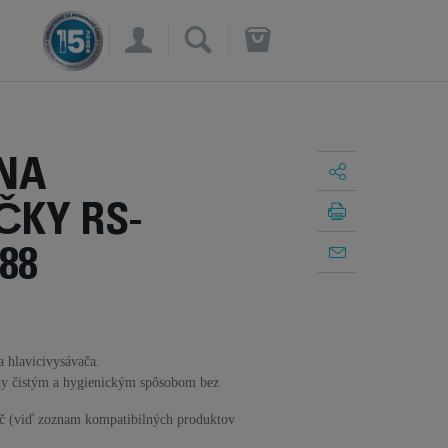
×
 NA
ČKY RS-
88
a hlavicivysávača.
ky čistým a hygienickým spôsobom bez
č (viď zoznam kompatibilných produktov