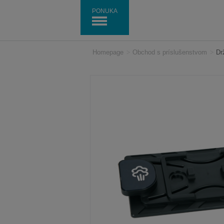
PONUKA
Homepage
>
Obchod s príslušenstvom
>
Dr