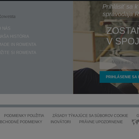
Prihlásiť sa 
spravodaja 
Rowenta
Enjoy
ZOSTA
O NÁS
NAŠA HISTÓRIA
V SPOJ
MADE IN ROWENTA
UŽITE SI ROWENTA
PODMIENKY POUŽITIA
ZÁSADY TÝKAJÚCE SA SÚBOROV COOKIE
G
BCHODNÉ PODMIENKY
INOVÁTORI
PRÁVNE UPOZORNENIE