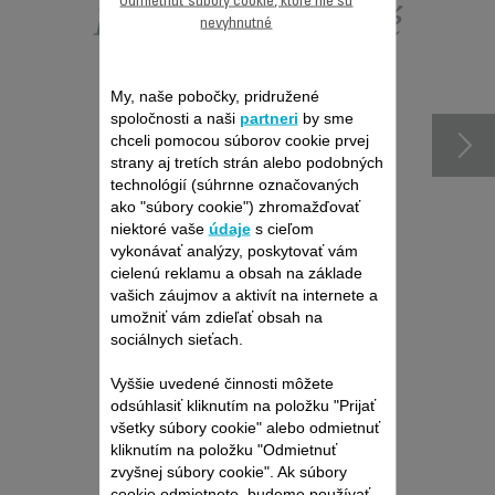
Odmietnuť súbory cookie, ktoré nie sú
Ďalšie odporúčané
nevyhnutné
príslušenstvo
My, naše pobočky, pridružené
spoločnosti a naši
partneri
by sme
chceli pomocou súborov cookie prvej
strany aj tretích strán alebo podobných
technológií (súhrnne označovaných
ako "súbory cookie") zhromažďovať
niektoré vaše
údaje
s cieľom
vykonávať analýzy, poskytovať vám
cielenú reklamu a obsah na základe
vašich záujmov a aktivít na internete a
umožniť vám zdieľať obsah na
sociálnych sieťach.
NADSTAVEC NA
Vyššie uvedené činnosti môžete
OBLASŤ PLAVIEK CS-
odsúhlasiť kliknutím na položku "Prijať
00121609
všetky súbory cookie" alebo odmietnuť
Prekvapujúce výsledky
kliknutím na položku "Odmietnuť
zvyšnej súbory cookie". Ak súbory
K dispozícii na sklade.
cookie odmietnete, budeme používať