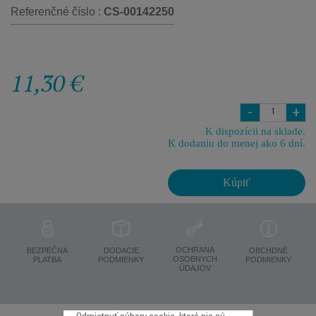
Referenčné číslo :
CS-00142250
11,30 €
-
+
K dispozícii na sklade.
K dodaniu do menej ako 6 dní.
Kúpiť
OCHRANA
BEZPEČNÁ
DODACIE
OBCHDNÉ
OSOBNYCH
PLATBA
PODMIENKY
PODMIENKY
ÚDAJOV