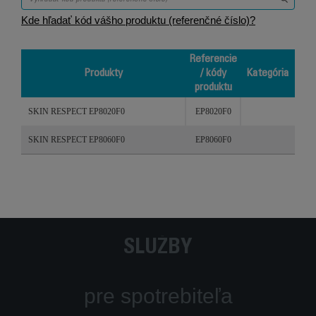
Kde hľadať kód vášho produktu (referenčné číslo)?
Referencie
Produkty
/ kódy
Kategória
produktu
Produkty
Referencie
Kategória
SKIN RESPECT EP8020F0
EP8020F0
/ kódy
produktu
SKIN RESPECT EP8060F0
EP8060F0
SLUŽBY
pre spotrebiteľa