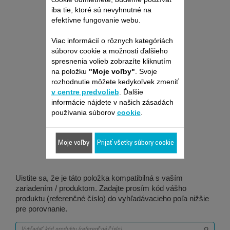
4,10 €
iba tie, ktoré sú nevyhnutné na
efektívne fungovanie webu.
Kúpiť
Viac informácií o rôznych kategóriách
súborov cookie a možnosti ďalšieho
spresnenia volieb zobrazíte kliknutím
na položku
"Moje voľby"
. Svoje
rozhodnutie môžete kedykoľvek zmeniť
v centre predvolieb
. Ďalšie
informácie nájdete v našich zásadách
Je vhodné pre 2
používania súborov
cookie
.
produktov
Moje voľby
Prijať všetky súbory cookie
Uistite sa, že je táto položka kompatibilná s vaším
zariadením / produktom. Zadajte prosím kód vášho
produktu (referenčné číslo) do vyhľadávacieho poľa nižšie
pre porovnanie.