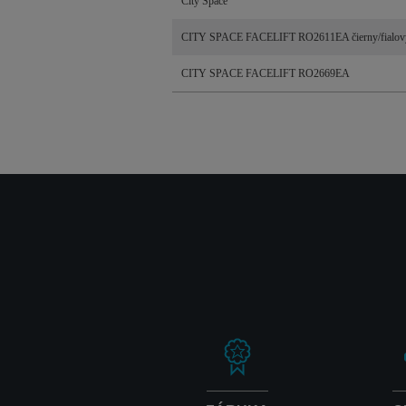
City Space
CITY SPACE FACELIFT RO2611EA čierny/fialov
CITY SPACE FACELIFT RO2669EA