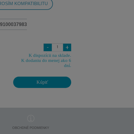
OSÍM KOMPATIBILITU
-9100037983
-
+
K dispozícii na sklade.
K dodaniu do menej ako 6
dní.
Kúpiť
OBCHDNÉ PODMIENKY