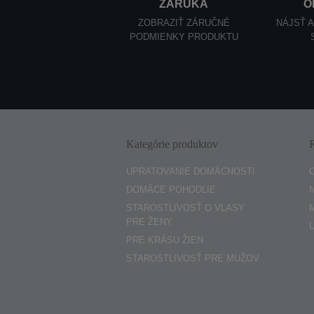
ZÁRUKA
O
ZOBRAZIŤ ZÁRUČNÉ
NÁJSŤ 
PODMIENKY PRODUKTU
Kategórie produktov
UPRATOVANIE DOMÁCNOSTI
DOMÁCE POHODLIE
STAROSTLIVOSŤ O VLASY
PRE ŽENY
PRE KRÁSU ŽIEN
STAROSTLIVOSŤ PRE MUŽOV