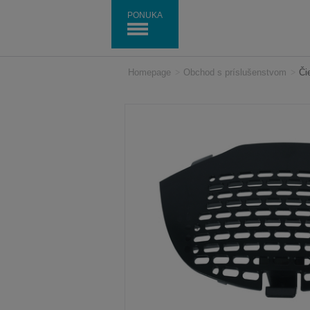
PONUKA
Homepage
>
Obchod s príslušenstvom
>
Či