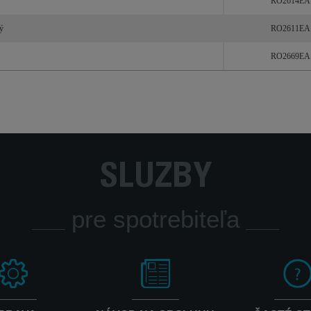
RO2614EA
ý
RO2611EA
RO2669EA
SLUŽBY
pre spotrebiteľa