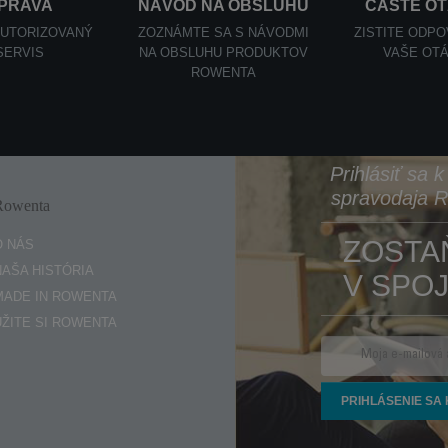
PRAVA
NÁVOD NA OBSLUHU
ČASTÉ O
AUTORIZOVANÝ
ZOZNÁMTE SA S NÁVODMI
ZISTITE ODP
SERVIS
NA OBSLUHU PRODUKTOV
VAŠE OT
ROWENTA
Prihlásiť sa 
spravodaja 
Rowenta
Enjoy
ZOSTA
O NÁS
NAŠA HISTÓRIA
V SPOJ
MADE IN ROWENTA
UŽITE SI ROWENTA