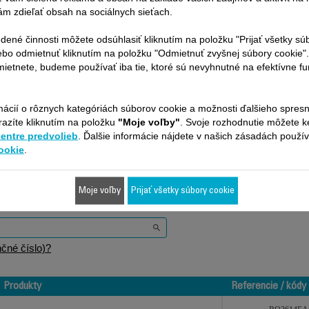
m zdieľať obsah na sociálnych sieťach.
Kúpiť
Kúpiť
dené činnosti môžete odsúhlasiť kliknutím na položku "Prijať všetky sú
ebo odmietnuť kliknutím na položku "Odmietnuť zvyšnej súbory cookie"
ietnete, budeme používať iba tie, ktoré sú nevyhnutné na efektívne f
mácií o rôznych kategóriách súborov cookie a možnosti ďalšieho spres
razíte kliknutím na položku
"Moje voľby"
. Svoje rozhodnutie môžete 
Je vhodné pre 3 produktov
centre predvolieb
. Ďalšie informácie nájdete v našich zásadách použí
ookie
.
ilná s vaším zariadením / produktom. Zadajte prosím kód vášho produk
Moje voľby
Prijať všetky súbory cookie
nie.
čné číslo)?
Produkty
Referencie / kódy
Produkty
Referencie / kódy