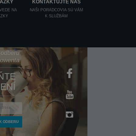
TÁZKY
KONTAKTUJTE NÁS
OVEDE NA
NAŠI PORADCOVIA SÚ VÁM
ÁZKY
K SLUŽBÁM
k odberu
Rowenta
ŇTE
ENÍ