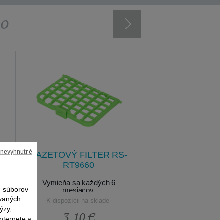
vo
ú nevyhnutné
KAZETOVÝ FILTER RS-
RT9660
Vymieňa sa každých 6
 súborov
mesiacov.
ovaných
K dispozícii na sklade.
ýzy,
3,10 €
nternete a