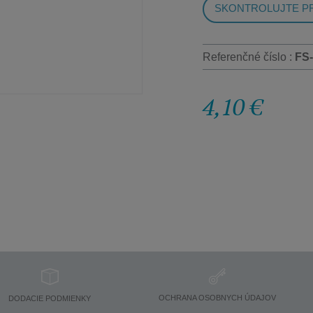
SKONTROLUJTE PR
Referenčné číslo :
FS
4,10 €
OCHRANA OSOBNYCH ÚDAJOV
DODACIE PODMIENKY