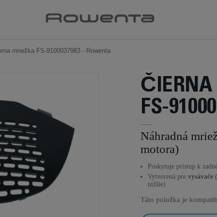
erna mriežka FS-9100037983 - Rowenta
ČIERNA
FS-91000
Náhradná mriežk
motora)
Poskytuje prístup k zadn
Vytvorená pre
vysávače
nižšie)
Táto položka je kompatib