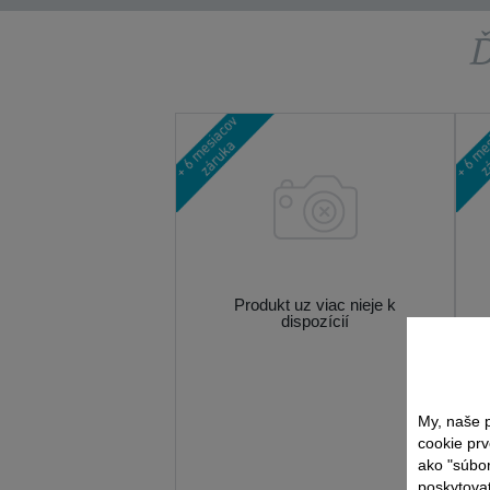
Ď
Produkt uz viac nieje k
dispozícií
My, naše p
cookie prv
ako "súbo
poskytovať