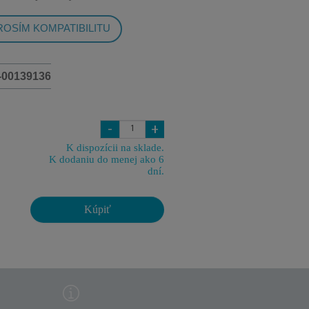
OSÍM KOMPATIBILITU
-00139136
-
+
K dispozícii na sklade.
K dodaniu do menej ako 6
dní.
Kúpiť