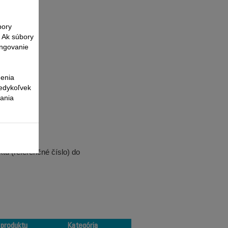
bory
. Ak súbory
ungovanie
nenia
kedykoľvek
vania
tu (referenčné číslo) do
 produktu
Kategória