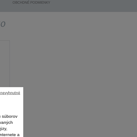
OBCHDNÉ PODMIENKY
vo
ú nevyhnutné
 súborov
ovaných
ýzy,
nternete a