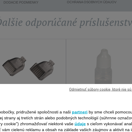
OCHRANA OSOBNYCH ÚDAJOV
DODACIE PODMIENKY
alšie odporúčané príslušenst
Odmietnuť súbory cookie, ktoré nie s
HREBEŇ NA FÚZY A
MAZACÍ OLEJ CS-
BRADU 3 A 6 MM CS-
00139140
obočky, pridružené spoločnosti a naši
partneri
by sme chceli pomocou
00139133
ej strany aj tretích strán alebo podobných technológií (súhrnne označ
Na správne fungovanie
Praktický
zastrihávača.
ry cookie") zhromažďovať niektoré vaše
údaje
s cieľom vykonávať anal
K dispozícii na sklade.
K dispozícii na sklade.
 vám cielenú reklamu a obsah na základe vašich záujmov a aktivít na i