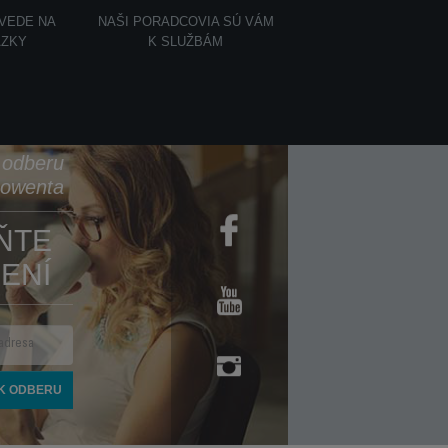
OVEDE NA
NAŠI PORADCOVIA SÚ VÁM
ÁZKY
K SLUŽBÁM
k odberu
Rowenta
ŇTE
ENÍ