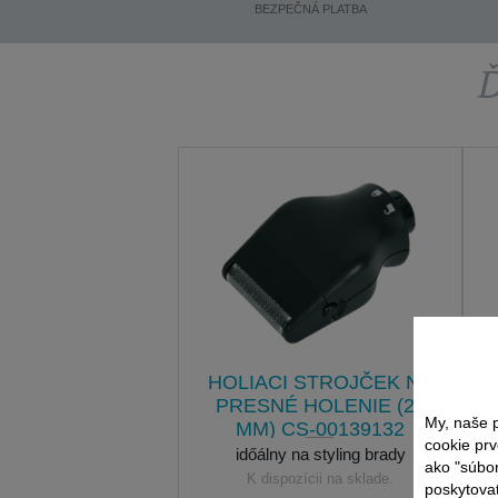
BEZPEČNÁ PLATBA
Ď
HOLIACI STROJČEK NA
PRESNÉ HOLENIE (25
My, naše p
MM) CS-00139132
cookie prv
időálny na styling brady
ako "súbo
K dispozícii na sklade.
poskytovať