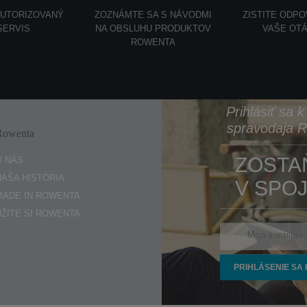
AUTORIZOVANÝ
ZOZNÁMTE SA S NÁVODMI
ZISTITE ODP
SERVIS
NA OBSLUHU PRODUKTOV
VAŠE OT
ROWENTA
Prihlásiť sa 
spravodaja 
Rowenta
Enjoy
ZOSTA
O NÁS
NAŠA HISTÓRIA
V SPOJ
MADE IN ROWENTA
UŽITE SI ROWENTA