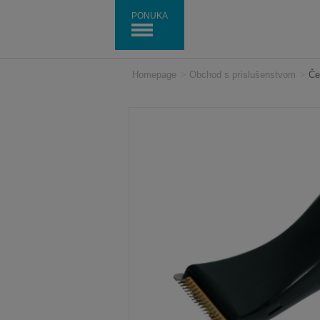
PONUKA
Homepage
>
Obchod s príslušenstvom
>
Če