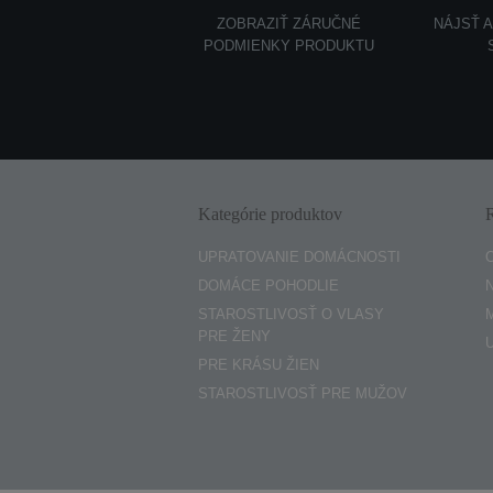
ZOBRAZIŤ ZÁRUČNÉ
NÁJSŤ 
PODMIENKY PRODUKTU
Kategórie produktov
UPRATOVANIE DOMÁCNOSTI
DOMÁCE POHODLIE
STAROSTLIVOSŤ O VLASY
PRE ŽENY
PRE KRÁSU ŽIEN
STAROSTLIVOSŤ PRE MUŽOV