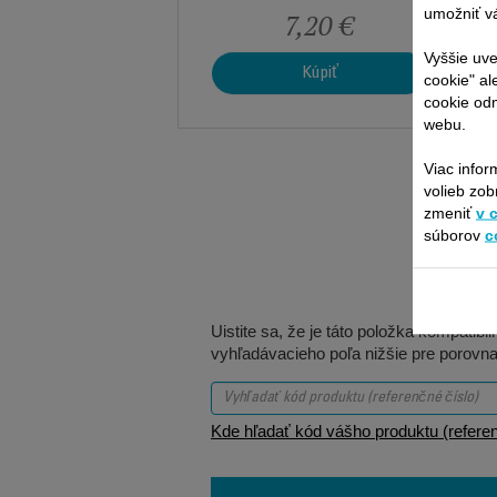
umožniť vá
7,20 €
Vyššie uve
Kúpiť
cookie" al
cookie odm
webu.
Viac infor
volieb zob
zmeniť
v 
súborov
c
Uistite sa, že je táto položka kompatib
vyhľadávacieho poľa nižšie pre porovna
Kde hľadať kód vášho produktu (referen