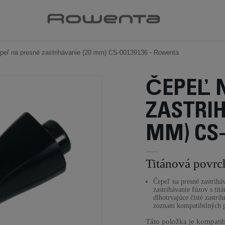
peľ na presné zastrihávanie (20 mm) CS-00139136 - Rowenta
ČEPEĽ 
ZASTRIH
MM) CS-
Titánová povrc
Čepeľ na presné zastrihá
zastrihávanie fúzov s ti
dlhotrvajúce čisté zastri
zoznam kompatibilných p
Táto položka je kompatib