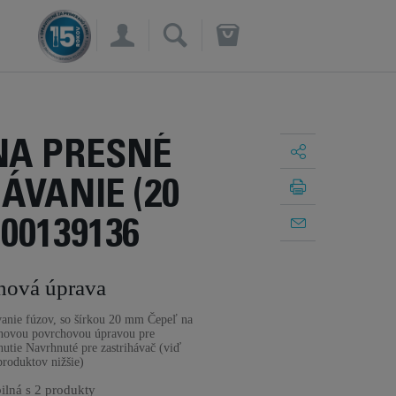
×
NA PRESNÉ
ÁVANIE (20
00139136
hová úprava
vanie fúzov, so šírkou 20 mm Čepeľ na
tánovou povrchovou úpravou pre
hnutie Navrhnuté pre zastrihávač (viď
roduktov nižšie)
ilná s
2 produkty