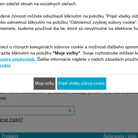
m zdieľať obsah na sociálnych sieťach.
4,10 €
3,10 €
dené činnosti môžete odsúhlasiť kliknutím na položku "Prijať všetky sú
Kúpiť
Kúpiť
ebo odmietnuť kliknutím na položku "Odmietnuť zvyšnej súbory cookie"
ietnete, budeme používať iba tie, ktoré sú nevyhnutné na efektívne f
mácií o rôznych kategóriách súborov cookie a možnosti ďalšieho spres
razíte kliknutím na položku
"Moje voľby"
. Svoje rozhodnutie môžete 
centre predvolieb
. Ďalšie informácie nájdete v našich zásadách použí
ookie
.
Je vhodné pre 2 produktov
Moje voľby
Prijať všetky súbory cookie
ilná s vaším zariadením / produktom. Zadajte prosím kód vášho produk
nie.
čné číslo)?
Produkty
Referencie / kódy