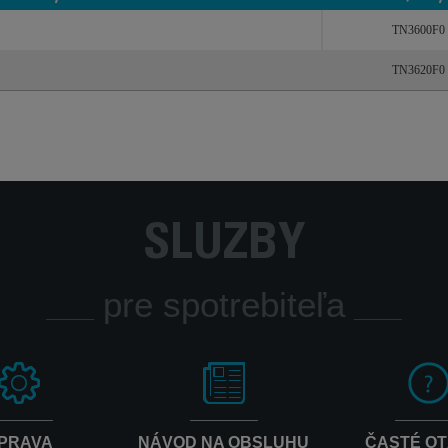
Produkty
Referencie / kódy
TN3600F0
TN3620F0
SLUŽBY
pre spotrebiteľa
PRAVA
NÁVOD NA OBSLUHU
ČASTÉ O