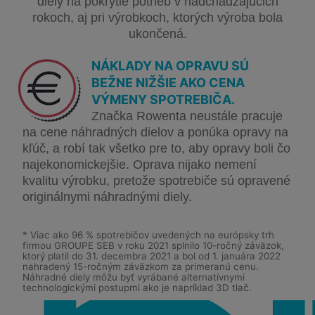
diely na pokrytie potrieb v nadchádzajúcich
rokoch, aj pri výrobkoch, ktorých výroba bola
ukončená.
NÁKLADY NA OPRAVU SÚ
BEŽNE NIŽŠIE AKO CENA
VÝMENY SPOTREBIČA.
Značka Rowenta neustále pracuje
na cene náhradných dielov a ponúka opravy na
kľúč, a robí tak všetko pre to, aby opravy boli čo
najekonomickejšie. Oprava nijako nemení
kvalitu výrobku, pretože spotrebiče sú opravené
originálnymi náhradnými diely.
* Viac ako 96 % spotrebičov uvedených na európsky trh
firmou GROUPE SEB v roku 2021 splnilo 10-ročný záväzok,
ktorý platil do 31. decembra 2021 a bol od 1. januára 2022
nahradený 15-ročným záväzkom za primeranú cenu.
Náhradné diely môžu byť vyrábané alternatívnymi
technologickými postupmi ako je napríklad 3D tlač.