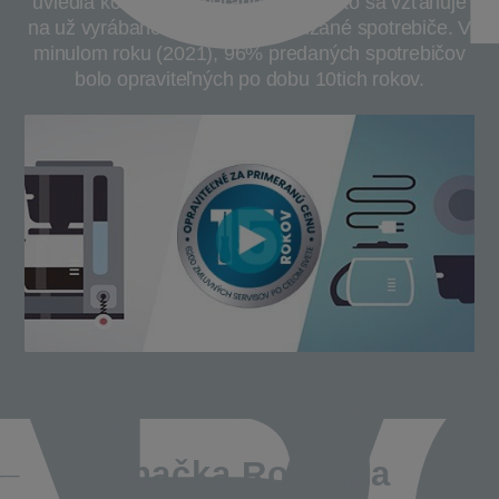
uviedla koncept primeranej ceny. Toto sa vzťahuje
na už vyrábané a tiež novo uvádzané spotrebiče. V
minulom roku (2021), 96% predaných spotrebičov
bolo opraviteľných po dobu 10tich rokov.
Značka Rowenta