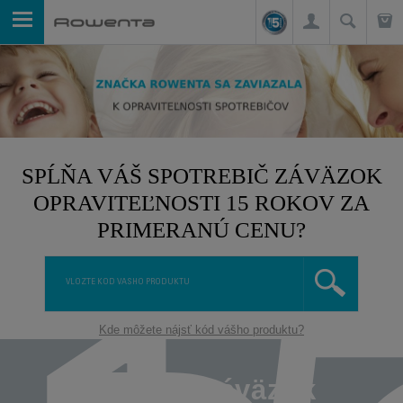
SPĹŇA VÁŠ SPOTREBIČ ZÁVÄZOK
OPRAVITEĽNOSTI 15 ROKOV ZA
PRIMERANÚ CENU?
Kde môžete nájsť kód vášho produktu?
Čo je to záväzok