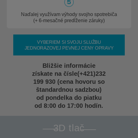
Naďalej využívam výhody svojho spotrebiča
(+ 6-mesačné predĺženie záruky)
VYBERIEM SI SVOJU SLUŽBU
JEDNORAZOVEJ PEVNEJ CENY OPRAVY
Bližšie informácie
získate na čísle
(+421)232
199 930
(cena hovoru so
štandardnou sadzbou)
od pondelka do piatku
od 8:00 do 17:00 hodín.
3D tlač