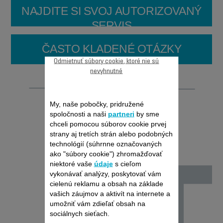
NAJDITE SI SVOJ AUTORIZOVANÝ
SERVIS
ČASTO KLADENÉ OTÁZKY
Odmietnuť súbory cookie, ktoré nie sú
nevyhnutné
Opraviteľnosť
My, naše pobočky, pridružené
spoločnosti a naši
partneri
by sme
chceli pomocou súborov cookie prvej
strany aj tretích strán alebo podobných
technológií (súhrnne označovaných
ako "súbory cookie") zhromažďovať
niektoré vaše
údaje
s cieľom
vykonávať analýzy, poskytovať vám
cielenú reklamu a obsah na základe
vašich záujmov a aktivít na internete a
umožniť vám zdieľať obsah na
sociálnych sieťach.