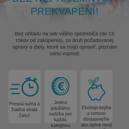
PREKVAPENÍ!
Bez ohľadu na vek vášho spotrebiča (do 15
rokov od zakúpenia), za druh požadovanej
opravy a diely, ktoré sa majú opraviť, poznáte
cenu vopred!
Jedna
Presná suma a
Ekologickejšie
paušálna
žiadna strata
a cenovo
sadzba pre
času!
dostupnejšie
každú
ako úplne nový
kategóriu