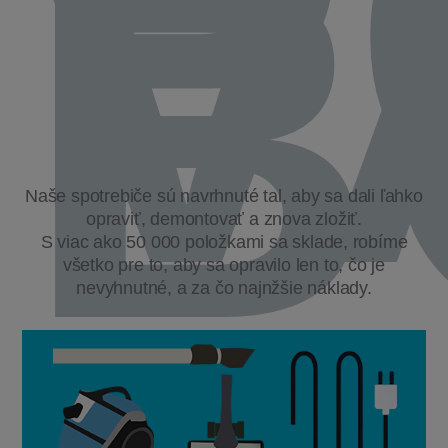
P
V
B
Naše spotrebiče sú navrhnuté tal, aby sa dali ľahko
opraviť, demontovať a znova zložiť.
S viac ako 50 000 položkami sa sklade, robíme
všetko pre to, aby sa opravilo len to, čo je
nevyhnutné, a za čo najnžšie náklady.