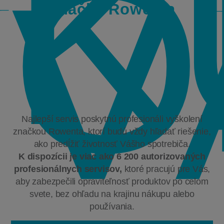
K
O
V
Značka Rowenta
Najlepší servis poskytnú profesionáli vyškolení
značkou Rowenta, ktorí budú vždy hľadať riešenie,
ako predĺžiť životnosť Vášho spotrebiča.
K dispozícii je viac ako 6 200 autorizovaných
profesionálnych servisov,
ktoré pracujú pre Vás,
aby zabezpečili opraviteľnosť produktov po celom
svete, bez ohľadu na krajinu nákupu alebo
používania.