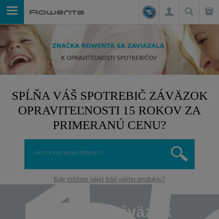
SPĹŇA VÁŠ SPOTREBIČ ZÁVÄZOK
OPRAVITEĽNOSTI 15 ROKOV ZA
PRIMERANÚ CENU?
Kde môžete nájsť kód vášho produktu?
Čo je to záväzok