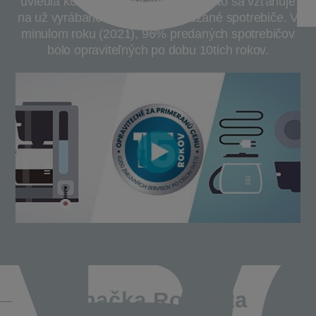
uviedla koncept primeranej ceny. Toto sa vzťahuje
na už vyrábané a tiež novo uvádzané spotrebiče. V
minulom roku (2021), 96% predaných spotrebičov
bolo opraviteľných po dobu 10tich rokov.
Značka Rowenta