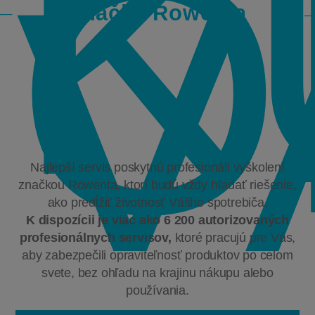
K
O
V
Značka Rowenta
Najlepší servis poskytnú profesionáli vyškolení
značkou Rowenta, ktorí budú vždy hľadať riešenie,
ako predĺžiť životnosť Vášho spotrebiča.
K dispozícii je viac ako 6 200 autorizovaných
profesionálnych servisov,
ktoré pracujú pre Vás,
aby zabezpečili opraviteľnosť produktov po celom
svete, bez ohľadu na krajinu nákupu alebo
používania.