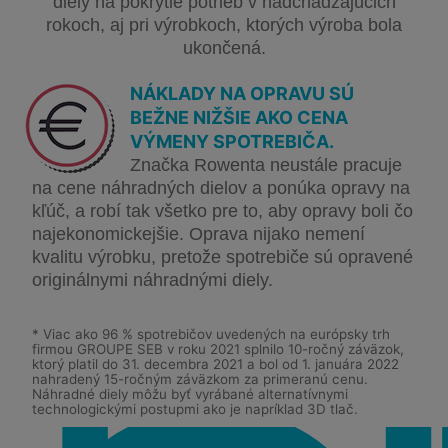
diely na pokrytie potrieb v nadchádzajúcich
rokoch, aj pri výrobkoch, ktorých výroba bola
ukončená.
NÁKLADY NA OPRAVU SÚ
BEŽNE NIŽŠIE AKO CENA
VÝMENY SPOTREBIČA.
Značka Rowenta neustále pracuje
na cene náhradných dielov a ponúka opravy na
kľúč, a robí tak všetko pre to, aby opravy boli čo
najekonomickejšie. Oprava nijako nemení
kvalitu výrobku, pretože spotrebiče sú opravené
originálnymi náhradnými diely.
* Viac ako 96 % spotrebičov uvedených na európsky trh
firmou GROUPE SEB v roku 2021 splnilo 10-ročný záväzok,
ktorý platil do 31. decembra 2021 a bol od 1. januára 2022
nahradený 15-ročným záväzkom za primeranú cenu.
Náhradné diely môžu byť vyrábané alternatívnymi
technologickými postupmi ako je napríklad 3D tlač.