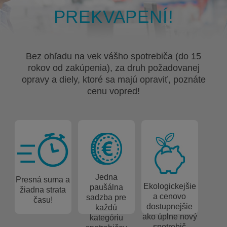
PREKVAPENÍ!
Bez ohľadu na vek vášho spotrebiča (do 15
rokov od zakúpenia), za druh požadovanej
opravy a diely, ktoré sa majú opraviť, poznáte
cenu vopred!
Jedna
Presná suma a
Ekologickejšie
paušálna
žiadna strata
a cenovo
sadzba pre
času!
dostupnejšie
každú
ako úplne nový
kategóriu
spotrebič