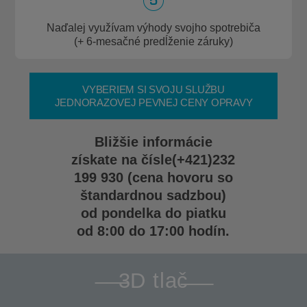
Naďalej využívam výhody svojho spotrebiča
(+ 6-mesačné predĺženie záruky)
VYBERIEM SI SVOJU SLUŽBU
JEDNORAZOVEJ PEVNEJ CENY OPRAVY
Bližšie informácie
získate na čísle
(+421)232
199 930
(cena hovoru so
štandardnou sadzbou)
od pondelka do piatku
od 8:00 do 17:00 hodín.
3D tlač