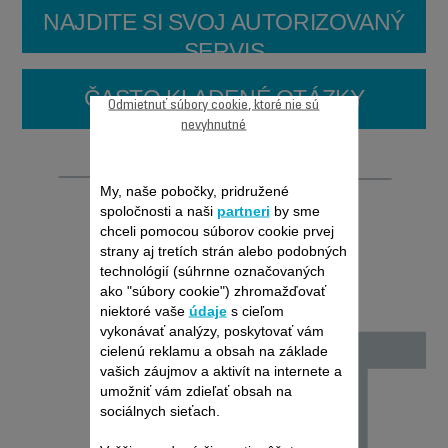
NAJDITE SI SVOJ AUTORIZOVANÝ
SERVIS
ČASTO KLADENÉ OTÁZKY
Odmietnuť súbory cookie, ktoré nie sú
nevyhnutné
Opraviteľnosť
My, naše pobočky, pridružené
spoločnosti a naši
partneri
by sme
chceli pomocou súborov cookie prvej
strany aj tretích strán alebo podobných
technológií (súhrnne označovaných
ako "súbory cookie") zhromažďovať
niektoré vaše
údaje
s cieľom
vykonávať analýzy, poskytovať vám
cielenú reklamu a obsah na základe
vašich záujmov a aktivít na internete a
umožniť vám zdieľať obsah na
sociálnych sieťach.