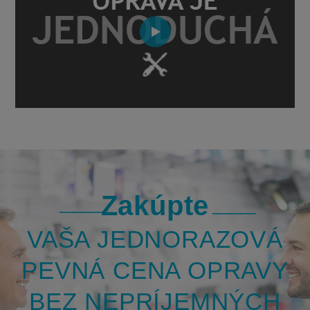
Zakúpte
VAŠA JEDNORAZOVÁ
PEVNÁ CENA OPRAVY
BEZ NEPRÍJEMNÝCH