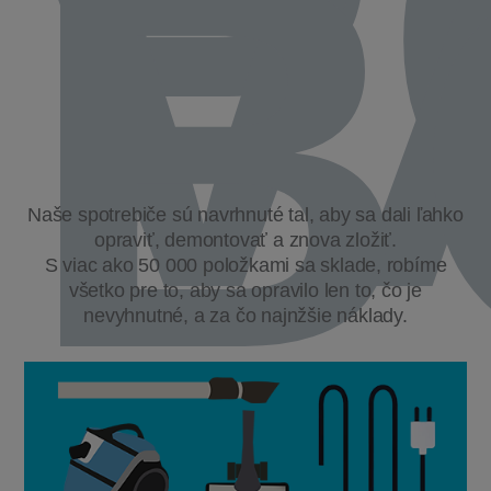
P
V
B
Naše spotrebiče sú navrhnuté tal, aby sa dali ľahko
opraviť, demontovať a znova zložiť.
S viac ako 50 000 položkami sa sklade, robíme
všetko pre to, aby sa opravilo len to, čo je
nevyhnutné, a za čo najnžšie náklady.