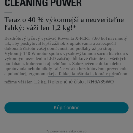
CLEANING POWER
Teraz o 40 % výkonnejší a neuveriteľne
ľahký: váži len 1,2 kg!*
Bezdrôtový tyčový vysávač Rowenta X-PERT 7.60 bol navrhnutý
tak, aby poskytoval lepší zážitok z upratovania a zabezpečil
dokonalú čistotu vašej domácnosti od podlahy až po strop.
Výkonný 140 W motor spolu s vysokovýkonnou sacou hlavicou s
výkonným osvetlením LED zaisťuje hĺbkové čistenie na všetkých
podlahách, kobercoch aj behúňoch. Zabezpečenie dokonalého
upratovania nebolo nikdy ľahšie vďaka bezdrôtovému prevedeniu
a pohodlnej, ergonomickej a ľahkej konštrukcii, ktorá v príručnom
Referenčné číslo : RH6A35WO
režime váži len 1,2 kg.
Kúpiť online
*v porovnaní s výkonom vo