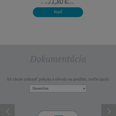
71,80 €
K dispozícii na sklade.
Kúpiť
Dokumentácia
Ak chcete zobraziť pokyny a návody na použitie, zvoľte jazyk: