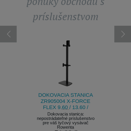
ponuky obchodu s
príslušenstvom
T 18,5V
UN
7
AKU
ysávania!
ZDVO
PREVÁD
Ako dopl
DOKOVACIA STANICA
K dis
ZR905004 X-FORCE
FLEX 9.60 / 13.60 /
12.60 NEO / X-PERT
Dokovacia stanica:
nepostrádateľné príslušenstvo
7.60
pre váš tyčový vysávač
Rowenta