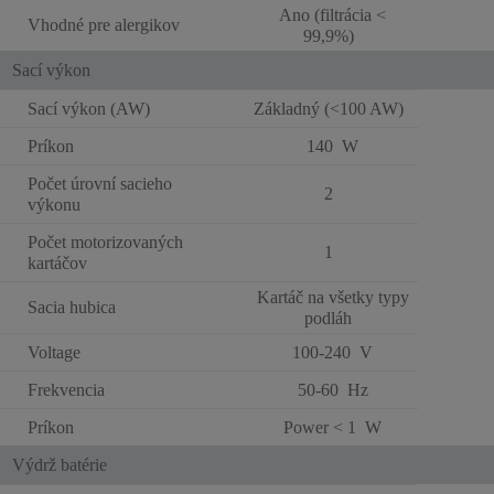
Ano (filtrácia <
Vhodné pre alergikov
99,9%)
Sací výkon
Sací výkon (AW)
Základný (<100 AW)
Príkon
140 W
Počet úrovní sacieho
2
výkonu
Počet motorizovaných
1
kartáčov
Kartáč na všetky typy
Sacia hubica
podláh
Voltage
100-240 V
Frekvencia
50-60 Hz
Príkon
Power < 1 W
Výdrž batérie