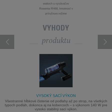
wattoch u vysávačov
Rowenta RH68, hmotnosť v
príručnom režime
VÝHODY
produktu
VYSOKÝ SACÍ VÝKON
Všestranné hĺbkové čistenie od podlahy až po strop, na všetkých
typoch podláh, dokonca aj na kobercoch – s výkonom 140 W pre
vysoko stabilný sací výkon.