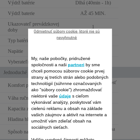
Výdrž batérie
Dlhá (40min - 1h)
Výdrž baterie
AŽ 45 MIN.
Ukazovateľ prevádzkovej
1
doby
Odmietnuť súbory cookie, ktoré nie sú
nevyhnutné
Typ batérie
Lithium ion
Napätie
18.5V
My, naše pobočky, pridružené
Vyberateľná batéria
spoločnosti a naši
partneri
by sme
chceli pomocou súborov cookie prvej
Jednoduché použitie
strany aj tretích strán alebo podobných
Veľmi nízka hmotnosť
technológií (súhrnne označovaných
Komfort pri používaní
(<1,3 kg)
ako "súbory cookie") zhromažďovať
niektoré vaše
údaje
s cieľom
Váha ručného vysávača
2 kg
vykonávať analýzy, poskytovať vám
cielenú reklamu a obsah na základe
Kapacita zásobníka na prach
Veľký (<0,6L)
vašich záujmov a aktivít na internete a
Hladina hluku
Štandard
umožniť vám zdieľať obsah na
sociálnych sieťach.
Základňa osadená na
Spôsob nabíjania
stenu
Vyššie uvedené činnosti môžete