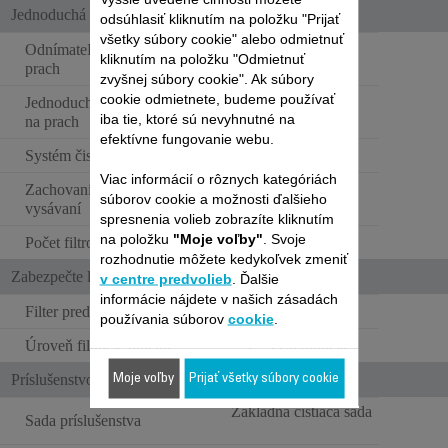
Jednoduchá údržba
odsúhlasiť kliknutím na položku "Prijať
všetky súbory cookie" alebo odmietnuť
Odnímateľná nádoba na
kliknutím na položku "Odmietnuť
prach
zvyšnej súbory cookie". Ak súbory
cookie odmietnete, budeme používať
Jednoduché čistenie nádoby
Dvojitý systém
iba tie, ktoré sú nevyhnutné na
na prach
otvárania
efektívne fungovanie webu.
Systém čistenia sacej hubice
Viac informácií o rôznych kategóriách
Zachovanie výkonu pri
Umývateľné filtry
súborov cookie a možnosti ďalšieho
vysávaní
spresnenia volieb zobrazíte kliknutím
na položku
"Moje voľby"
. Svoje
Počet filtrov
2
rozhodnutie môžete kedykoľvek zmeniť
Zabezpečte lepší vzduch
v centre predvolieb
. Ďalšie
informácie nájdete v našich zásadách
Filter pred motorom
Penový filter
používania súborov
cookie
.
Úroveň filtrácie prachu
>=99% filtrácia
Príslušenstvo
Moje voľby
Prijať všetky súbory cookie
Základná čistiaca sada
Sada príslušenstva