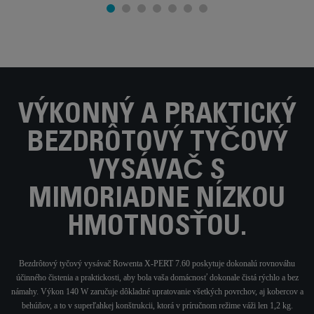
VÝKONNÝ A PRAKTICKÝ
BEZDRÔTOVÝ TYČOVÝ
VYSÁVAČ S
MIMORIADNE NÍZKOU
HMOTNOSŤOU.
Bezdrôtový tyčový vysávač Rowenta X-PERT 7.60 poskytuje dokonalú rovnováhu
účinného čistenia a praktickosti, aby bola vaša domácnosť dokonale čistá rýchlo a bez
námahy. Výkon 140 W zaručuje dôkladné upratovanie všetkých povrchov, aj kobercov a
behúňov, a to v superľahkej konštrukcii, ktorá v príručnom režime váži len 1,2 kg.