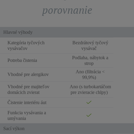
porovnanie
Hlavné výhody
Kategória tyčových
Bezdrátový tyčový
vysávačov
vysávač
Podlaha, nábytok a
Potreba čistenia
strop
Ano (filtrácia <
Vhodné pre alergikov
99,9%)
Vhodné pre majiteľov
Ano (s turbokartáčom
domácich zvierat
pre zvieracie chlpy)
Čistenie interiéru áut
Funkcia vysávania a
umývania
Sací výkon