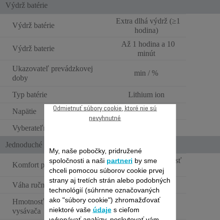
Výdrž batérie
Extra dlhá výdrž (≥1
Výdrž batérie
hodina)
Až 1 hodina a 10
Výdrž baterie
minút
Ukazovateľ prevádzkovej
min / %
doby
Typ batérie
Lithium ion
Odmietnuť súbory cookie, ktoré nie sú
Napätie
32.4V
nevyhnutné
Vyberateľná batéria
Jednoduché použitie
My, naše pobočky, pridružené
Štandardná hmotnosť
spoločnosti a naši
partneri
by sme
Komfort pri používaní
>1,6kg
chceli pomocou súborov cookie prvej
strany aj tretích strán alebo podobných
Váha ručného vysávača
3.2 kg
technológií (súhrnne označovaných
ako "súbory cookie") zhromažďovať
Hmotnosť tyčového
3,2 kg
niektoré vaše
údaje
s cieľom
vysávača
vykonávať analýzy, poskytovať vám