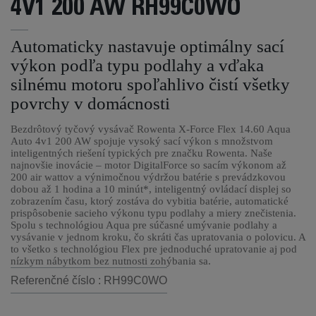
4V1 200 AW RH99C0WO
Automaticky nastavuje optimálny sací
výkon podľa typu podlahy a vďaka
silnému motoru spoľahlivo čistí všetky
povrchy v domácnosti
Bezdrôtový tyčový vysávač Rowenta X-Force Flex 14.60 Aqua
Auto 4v1 200 AW spojuje vysoký sací výkon s množstvom
inteligentných riešení typických pre značku Rowenta. Naše
najnovšie inovácie – motor DigitalForce so sacím výkonom až
200 air wattov a výnimočnou výdržou batérie s prevádzkovou
dobou až 1 hodina a 10 minút*, inteligentný ovládací displej so
zobrazením času, ktorý zostáva do vybitia batérie, automatické
prispôsobenie sacieho výkonu typu podlahy a miery znečistenia.
Spolu s technológiou Aqua pre súčasné umývanie podlahy a
vysávanie v jednom kroku, čo skráti čas upratovania o polovicu. A
to všetko s technológiou Flex pre jednoduché upratovanie aj pod
nízkym nábytkom bez nutnosti zohýbania sa.
Referenčné číslo : RH99C0WO