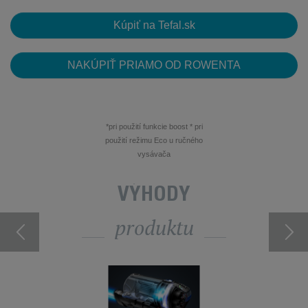
Kúpiť na Tefal.sk
NAKÚPIŤ PRIAMO OD ROWENTA
*pri použití funkcie boost * pri
použití režimu Eco u ručného
vysávača
VÝHODY
produktu