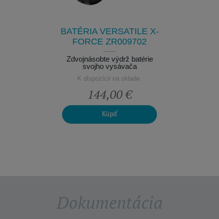
TA
 bez
Vždy na d
apení! O 6
svoj vš
 záruka
jednoduch
BATÉRIA VERSATILE X-
K dis
FORCE ZR009702
Zdvojnásobte výdrž batérie
svojho vysávača
K dispozícii na sklade.
€
144,00 €
Kúpiť
Dokumentácia