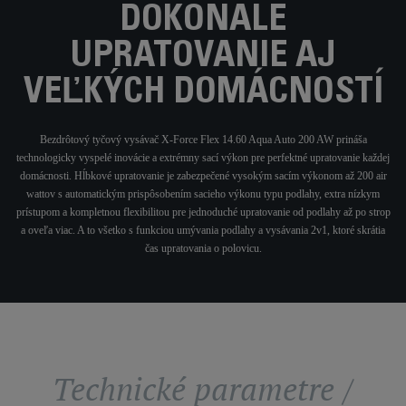
DOKONALE
UPRATOVANIE AJ
VEĽKÝCH DOMÁCNOSTÍ
Bezdrôtový tyčový vysávač X-Force Flex 14.60 Aqua Auto 200 AW prináša
technologicky vyspelé inovácie a extrémny sací výkon pre perfektné upratovanie každej
domácnosti. Hĺbkové upratovanie je zabezpečené vysokým sacím výkonom až 200 air
wattov s automatickým prispôsobením sacieho výkonu typu podlahy, extra nízkym
prístupom a kompletnou flexibilitou pre jednoduché upratovanie od podlahy až po strop
a oveľa viac. A to všetko s funkciou umývania podlahy a vysávania 2v1, ktoré skrátia
čas upratovania o polovicu.
Technické parametre /