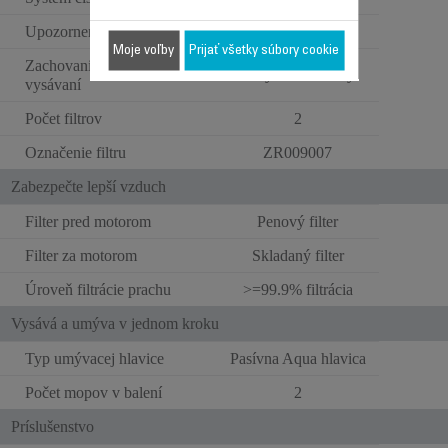
Upozornenie na údržbu filtra
Moje voľby
Prijať všetky súbory cookie
Zachovanie výkonu pri
Umývateľné filtry
vysávaní
Počet filtrov
2
Označenie filtru
ZR009007
Zabezpečte lepší vzduch
Filter pred motorom
Penový filter
Filter za motorom
Skladaný filter
Úroveň filtrácie prachu
>=99.9% filtrácia
Vysává a umýva v jednom kroku
Typ umývacej hlavice
Pasívna Aqua hlavica
Počet mopov v balení
2
Príslušenstvo