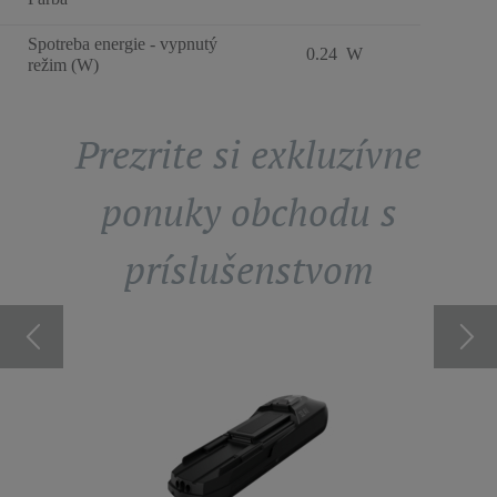
Spotreba energie - vypnutý
0.24 W
režim (W)
Prezrite si exkluzívne
ponuky obchodu s
príslušenstvom
 PEVNÁ
DOKOV
VY -
ZR9050
SÁVAČ
1