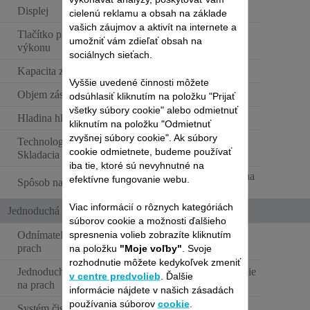
Displej
LCD
cielenú reklamu a obsah na základe
vašich záujmov a aktivít na internete a
Tlačítko pre zvýšenie
umožniť vám zdieľať obsah na
výkonu
sociálnych sieťach.
Kapacita zásobníka na prach
XL (0,6 - 0,9L)
Vyššie uvedené činnosti môžete
Objem zásobníka na prach
0,9 L
odsúhlasiť kliknutím na položku "Prijať
všetky súbory cookie" alebo odmietnuť
Hladina hluku
Štandard
kliknutím na položku "Odmietnuť
zvyšnej súbory cookie". Ak súbory
Technologie Flex –
cookie odmietnete, budeme používať
Skladacia trubica
iba tie, ktoré sú nevyhnutné na
Základňa osadená na
efektívne fungovanie webu.
Spôsob nabíjania
stenu
Viac informácií o rôznych kategóriách
Jednoduchá údržba
súborov cookie a možnosti ďalšieho
spresnenia volieb zobrazíte kliknutím
Odnímateľná nádoba na
prach
na položku
"Moje voľby"
. Svoje
rozhodnutie môžete kedykoľvek zmeniť
Jednoduché čistenie nádoby
Jednoduché otváranie
v centre predvolieb
. Ďalšie
na prach
jedným pohybom
informácie nájdete v našich zásadách
používania súborov
cookie
.
Systém čistenia sacej hubice