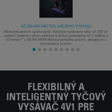
AŽ 200 AIR WATTOV SACIEHO VÝKONU
Bezkonkurenčné upratovanie: Výkonné vysávanie silou až 200 air
wattov,* batéria s dlhou výdržou a dobou prevádzky až 1 hodina a
10 minút,** a 99,9% HEPA filtrácia jemného prachu, alergénov a
chuchvalcov prachu.
FLEXIBILNÝ A
INTELIGENTNÝ TYČOVÝ
VYSÁVAČ 4V1 PRE