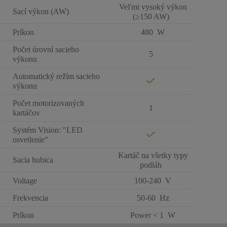
Veľmi vysoký výkon
Sací výkon (AW)
(≥150 AW)
Príkon
480 W
Počet úrovní sacieho
5
výkonu
Automatický režím sacieho
výkonu
Počet motorizovaných
1
kartáčov
Systém Vision: "LED
osvetlenie"
Kartáč na všetky typy
Sacia hubica
podláh
Voltage
100-240 V
Frekvencia
50-60 Hz
Príkon
Power < 1 W