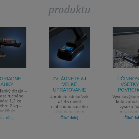
produktu
ORIADNE
ZVLÁDNETE AJ
ÚČINNOS
ĽAHKÝ
VEĽKÉ
VŠETK
UPRATOVANIE
POVRCH
 ľahký dizajn –
osť ručného
Upratujte kdekoľvek,
Vysokovýkonn
ača: 1,2 kg,
až 45 minút
kefa zabez
ého: 2 kg –
stabilného sacieho
vysoko úč
možňuje
výkonu na jedno
upratovan
anie bez kábla
nabitie.* *Pri použití
všetkých t
ítať ďalej
Čítať ďalej
Čítať ďal
maximálnom
príručného vysávača
podláh, kobe
pohodlí
v režime Eco
behúňov a
osvetleniu L
prach vš