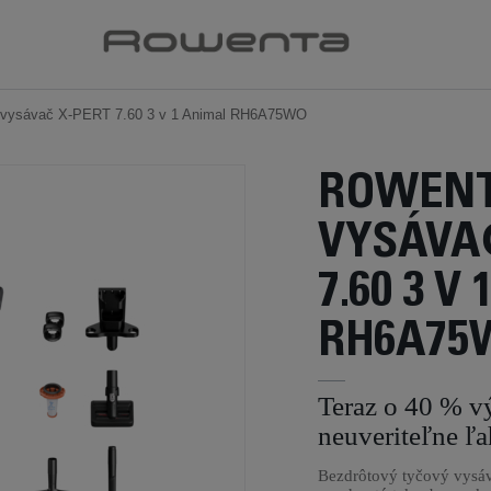
 vysávač X-PERT 7.60 3 v 1 Animal RH6A75WO
ROWENT
VYSÁVA
7.60 3 V
RH6A75
Teraz o 40 % v
neuveriteľne ľa
Bezdrôtový tyčový vysá