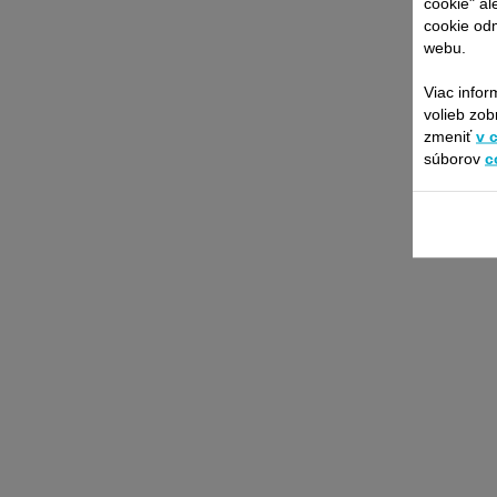
cookie" al
cookie odm
webu.
Viac infor
volieb zob
zmeniť
v 
súborov
c