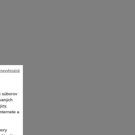
ú nevyhnutné
 súborov
ovaných
ýzy,
nternete a
bory