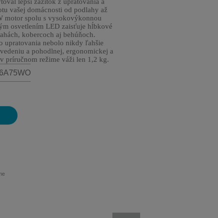
toval lepší zážitok z upratovania a
otu vašej domácnosti od podlahy až
W motor spolu s vysokovýkonnou
ým osvetlením LED zaisťuje hĺbkové
lahách, kobercoch aj behúňoch.
 upratovania nebolo nikdy ľahšie
edeniu a pohodlnej, ergonomickej a
 v príručnom režime váži len 1,2 kg.
RH6A75WO
me