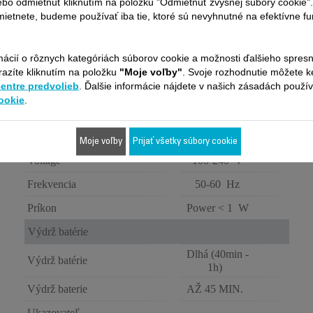
ebo odmietnuť kliknutím na položku "Odmietnuť zvyšnej súbory cookie"
ietnete, budeme používať iba tie, ktoré sú nevyhnutné na efektívne f
Príkon
140 W
Počet úrovní sacieho
2
výkonu
mácií o rôznych kategóriách súborov cookie a možnosti ďalšieho spres
razíte kliknutím na položku
"Moje voľby"
. Svoje rozhodnutie môžete 
Počet motorizovaných
1
centre predvolieb
. Ďalšie informácie nájdete v našich zásadách použí
kartáčov
ookie
.
Kartáč na
Sacia hubica
všetky typy
podláh
Moje voľby
Prijať všetky súbory cookie
Voltage
100-240 V
Frekvencia
50-60 Hz
Príkon
Power < 1 W
Výdrž batérie
Dlhá (40min -
Výdrž batérie
1h)
Výdrž baterie
AŽ 45 MIN.
Ukazovateľ