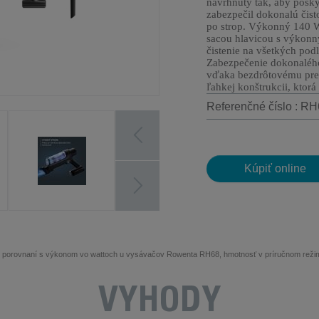
navrhnutý tak, aby posky
zabezpečil dokonalú čist
po strop. Výkonný 140 
sacou hlavicou s výkonn
čistenie na všetkých pod
Zabezpečenie dokonalého
vďaka bezdrôtovému prev
ľahkej konštrukcii, ktorá
Referenčné číslo : 
Kúpiť online
v porovnaní s výkonom vo wattoch u vysávačov Rowenta RH68, hmotnosť v príručnom reži
VÝHODY