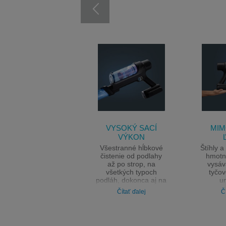
VYSOKÝ SACÍ
MIM
VÝKON
Všestranné hĺbkové
Štíhly a
čistenie od podlahy
hmotn
až po strop, na
vysáv
všetkých typoch
tyčov
podláh, dokonca aj na
u
kobercoch – s
upratov
Čítať ďalej
Č
výkonom 140 W pre
a v 
vysoko stabilný sací
výkon.