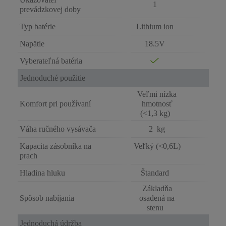
1
prevádzkovej doby
Typ batérie
Lithium ion
Napätie
18.5V
Vyberateľná batéria
Jednoduché použitie
Veľmi nízka
Komfort pri používaní
hmotnosť
(<1,3 kg)
Váha ručného vysávača
2 kg
Kapacita zásobníka na
Veľký (<0,6L)
prach
Hladina hluku
Štandard
Základňa
Spôsob nabíjania
osadená na
stenu
Jednoduchá údržba