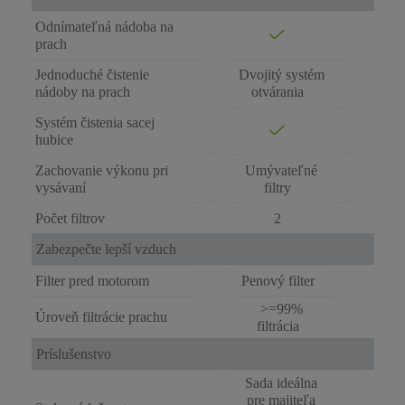
Odnímateľná nádoba na
prach
Jednoduché čistenie
Dvojitý systém
nádoby na prach
otvárania
Systém čistenia sacej
hubice
Zachovanie výkonu pri
Umývateľné
vysávaní
filtry
Počet filtrov
2
Zabezpečte lepší vzduch
Filter pred motorom
Penový filter
>=99%
Úroveň filtrácie prachu
filtrácia
Príslušenstvo
Sada ideálna
pre majiteľa