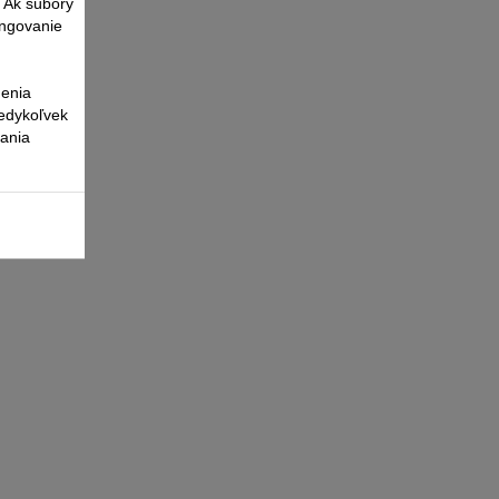
. Ak súbory
ungovanie
nenia
kedykoľvek
vania