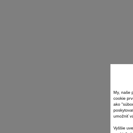
My, naše p
cookie prv
ako "súbo
poskytovať
umožniť vá
Vyššie uve