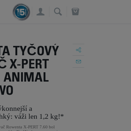
×
A TYČOVÝ
Č X-PERT
 1 ANIMAL
WO
ýkonnejší a
hký: váži len 1,2 kg!*
vač Rowenta X-PERT 7.60 bol