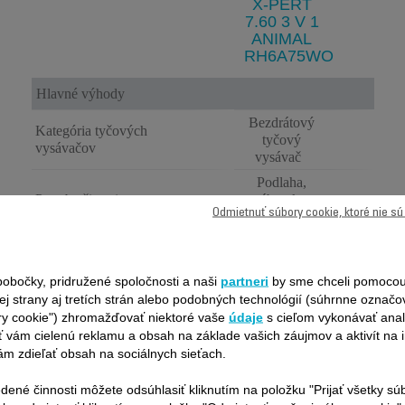
X-PERT
7.60 3 V 1
ANIMAL
RH6A75WO
Hlavné výhody
Bezdrátový
Kategória tyčových
tyčový
vysávačov
vysávač
Podlaha,
Potreba čistenia
nábytok a
Odmietnuť súbory cookie, ktoré nie s
strop
Ano (s
Vhodné pre majiteľov
turbokartáčom
domácich zvierat
pre zvieracie
obočky, pridružené spoločnosti a naši
partneri
by sme chceli pomocou
chlpy)
ej strany aj tretích strán alebo podobných technológií (súhrnne označ
ry cookie") zhromažďovať niektoré vaše
údaje
s cieľom vykonávať anal
Čistenie interiéru áut
 vám cielenú reklamu a obsah na základe vašich záujmov a aktivít na i
Sací výkon
m zdieľať obsah na sociálnych sieťach.
Základný
Sací výkon (AW)
dené činnosti môžete odsúhlasiť kliknutím na položku "Prijať všetky sú
(<100 AW)