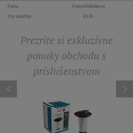
Farba
Fialová/hliníková
Typ zástrčky
EUR
Prezrite si exkluzívne
ponuky obchodu s
príslušenstvom
14,8 V
BA
7