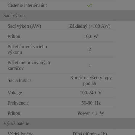
Čistenie interiéru áut
Sací výkon
Sací výkon (AW)
Základný (<100 AW)
Príkon
100 W
Počet úrovní sacieho
2
výkonu
Počet motorizovaných
1
kartáčov
Kartáč na všetky typy
Sacia hubica
podláh
Voltage
100-240 V
Frekvencia
50-60 Hz
Príkon
Power < 1 W
Výdrž batérie
Výdrž batérie
Dlhá (40min - 1h)