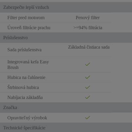
Zabezpečte lepší vzduch
Filter pred motorom
Penový filter
Úroveň filtrácie prachu
>=94% filtrácia
Príslušenstvo
Základná čistiaca sada
Sada príslušenstva
Integrovaná kefa Easy
Brush
Hubica na čalúnenie
Štrbinová hubica
Nabíjacia základňa
Značka
Opraviteľný výrobok
Technické špecifikácie