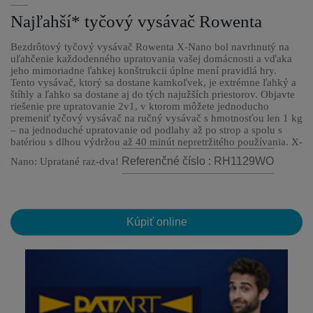
Najľahší* tyčový vysávač Rowenta
Bezdrôtový tyčový vysávač Rowenta X-Nano bol navrhnutý na
uľahčenie každodenného upratovania vašej domácnosti a vďaka
jeho mimoriadne ľahkej konštrukcii úplne mení pravidlá hry.
Tento vysávač, ktorý sa dostane kamkoľvek, je extrémne ľahký a
štíhly a ľahko sa dostane aj do tých najužších priestorov. Objavte
riešenie pre upratovanie 2v1, v ktorom môžete jednoducho
premeniť tyčový vysávač na ručný vysávač s hmotnosťou len 1 kg
– na jednoduché upratovanie od podlahy až po strop a spolu s
batériou s dlhou výdržou až 40 minút nepretržitého používania. X-
Referenčné číslo : RH1129WO
Nano: Upratané raz-dva!
Kúpiť online