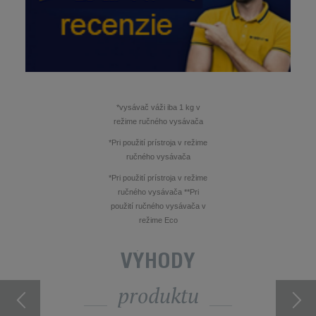
*vysávač váži iba 1 kg v
režime ručného vysávača
*Pri použití prístroja v režime
ručného vysávača
*Pri použití prístroja v režime
ručného vysávača **Pri
použití ručného vysávača v
režime Eco
VÝHODY
produktu