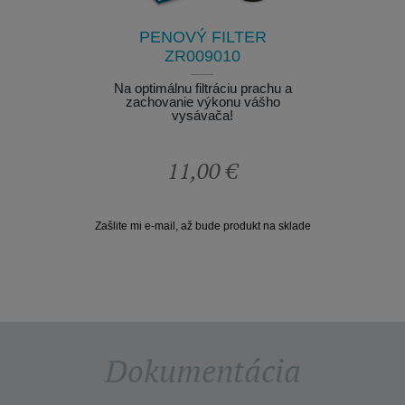
Zaruče
SS-
K dis
PENOVÝ FILTER
30
ZR009010
nieje k
Na optimálnu filtráciu prachu a
zachovanie výkonu vášho
vysávača!
11,00 €
Zašlite mi e-mail, až bude produkt na sklade
Dokumentácia