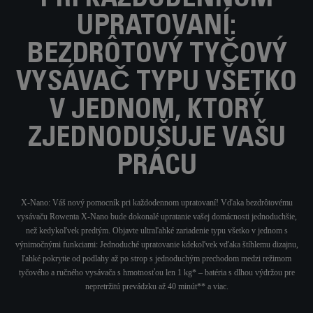
PRI KAŽDODENNOM
UPRATOVANÍ:
BEZDRÔTOVÝ TYČOVÝ
VYSÁVAČ TYPU VŠETKO
V JEDNOM, KTORÝ
ZJEDNODUŠUJE VAŠU
PRÁCU
X-Nano: Váš nový pomocník pri každodennom upratovaní! Vďaka bezdrôtovému
vysávaču Rowenta X-Nano bude dokonalé upratanie vašej domácnosti jednoduchšie,
než kedykoľvek predtým. Objavte ultraľahké zariadenie typu všetko v jednom s
výnimočnými funkciami: Jednoduché upratovanie kdekoľvek vďaka štíhlemu dizajnu,
ľahké pokrytie od podlahy až po strop s jednoduchým prechodom medzi režimom
tyčového a ručného vysávača s hmotnosťou len 1 kg* – batéria s dlhou výdržou pre
nepretržitú prevádzku až 40 minút** a viac.