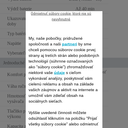
Výdrž baterie
Až 40 min
Odmietnuť súbory cookie, ktoré nie sú
Ukazovateľ prevádzkovej
nevyhnutné
Indikátor batérie
doby
Typ batérie
Lithium ion
My, naše pobočky, pridružené
Napätie
14.4V
spoločnosti a naši
partneri
by sme
chceli pomocou súborov cookie prvej
Vyberateľná batéria
strany aj tretích strán alebo podobných
technológií (súhrnne označovaných
Jednoduché použitie
ako "súbory cookie") zhromažďovať
Veľmi nízka hmotnosť
niektoré vaše
údaje
s cieľom
Komfort pri používaní
(<1,3 kg)
vykonávať analýzy, poskytovať vám
cielenú reklamu a obsah na základe
Váha ručného vysávača
2 kg
vašich záujmov a aktivít na internete a
umožniť vám zdieľať obsah na
Hmotnosť tyčového
1,75 kg
sociálnych sieťach.
vysávača
Tlačítko pre zvýšenie
Vyššie uvedené činnosti môžete
výkonu
odsúhlasiť kliknutím na položku "Prijať
všetky súbory cookie" alebo odmietnuť
Kapacita zásobníka na prach
Veľký (<0,6L)