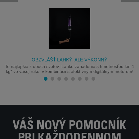
OBZVLÁŠŤ ĽAHKÝ, ALE VÝKONNÝ
To najlepšie z oboch svetov: Ľahké zariadenie s hmotnosťou len 1
kg* vo vašej ruke, v kombinácii s efektívnym digitálnym motorom!
VÁŠ NOVÝ POMOCNÍK