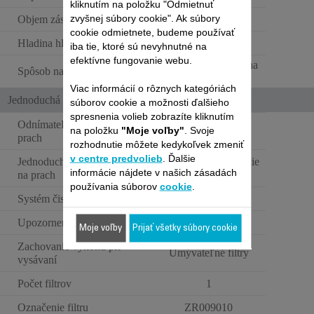
kliknutím na položku "Odmietnuť
zvyšnej súbory cookie". Ak súbory
Objem zásobníka na prach
0.4 L
cookie odmietnete, budeme používať
Hladina hluku
Štandard
iba tie, ktoré sú nevyhnutné na
efektívne fungovanie webu.
Základňa osadená na
Spôsob nabíjania
stenu
Viac informácií o rôznych kategóriách
Jednoduchá údržba
súborov cookie a možnosti ďalšieho
spresnenia volieb zobrazíte kliknutím
Odnímateľná nádoba na
na položku
"Moje voľby"
. Svoje
prach
rozhodnutie môžete kedykoľvek zmeniť
v centre predvolieb
. Ďalšie
Jednoduché čistenie nádoby
Jednoduché otváranie
informácie nájdete v našich zásadách
na prach
jedným pohybom
používania súborov
cookie
.
Systém čistenia sacej hubice
Upozornenie na údržbu filtra
Moje voľby
Prijať všetky súbory cookie
Zachovanie výkonu pri
Umývateľné filtry
vysávaní
Počet filtrov
1
Označenie filtru
ZR009010