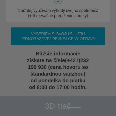
Naďalej využívam výhody svojho spotrebiča
(+ 6-mesačné predĺženie záruky)
VYBERIEM SI SVOJU SLUŽBU
JEDNORAZOVEJ PEVNEJ CENY OPRAVY
Bližšie informácie
získate na čísle
(+421)232
199 930
(cena hovoru so
štandardnou sadzbou)
od pondelka do piatku
od 8:00 do 17:00 hodín.
3D tlač