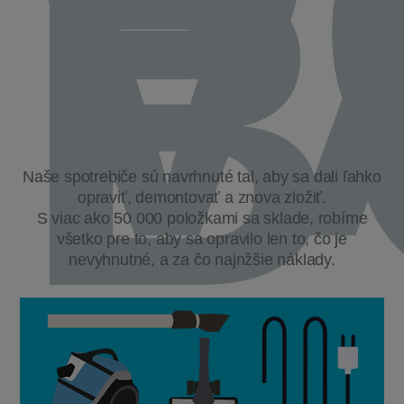
P
V
B
Naše spotrebiče sú navrhnuté tal, aby sa dali ľahko
opraviť, demontovať a znova zložiť.
S viac ako 50 000 položkami sa sklade, robíme
všetko pre to, aby sa opravilo len to, čo je
nevyhnutné, a za čo najnžšie náklady.