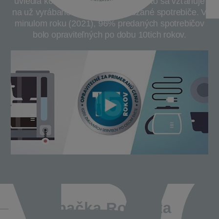
uviedla koncept primeranej ceny. Toto sa vzťahuje
na už vyrábané a tiež novo uvádzané spotrebiče. V
minulom roku (2021), 96% predaných spotrebičov
bolo opraviteľných po dobu 10tich rokov.
Značka Rowenta