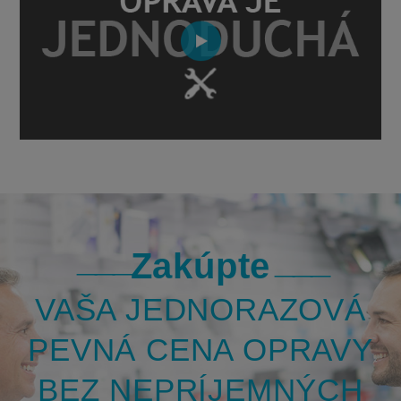
Zakúpte
VAŠA JEDNORAZOVÁ
PEVNÁ CENA OPRAVY
BEZ NEPRÍJEMNÝCH