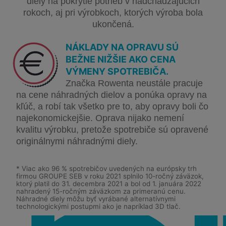
diely na pokrytie potrieb v nadchádzajúcich
rokoch, aj pri výrobkoch, ktorých výroba bola
ukončená.
NÁKLADY NA OPRAVU SÚ
BEŽNE NIŽŠIE AKO CENA
VÝMENY SPOTREBIČA.
Značka Rowenta neustále pracuje
na cene náhradných dielov a ponúka opravy na
kľúč, a robí tak všetko pre to, aby opravy boli čo
najekonomickejšie. Oprava nijako nemení
kvalitu výrobku, pretože spotrebiče sú opravené
originálnymi náhradnými diely.
* Viac ako 96 % spotrebičov uvedených na európsky trh
firmou GROUPE SEB v roku 2021 splnilo 10-ročný záväzok,
ktorý platil do 31. decembra 2021 a bol od 1. januára 2022
nahradený 15-ročným záväzkom za primeranú cenu.
Náhradné diely môžu byť vyrábané alternatívnymi
technologickými postupmi ako je napríklad 3D tlač.