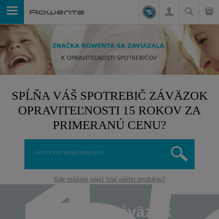
SPĹŇA VÁŠ SPOTREBIČ ZÁVÄZOK
OPRAVITEĽNOSTI 15 ROKOV ZA
PRIMERANÚ CENU?
Kde môžete nájsť kód vášho produktu?
Čo je to záväzok