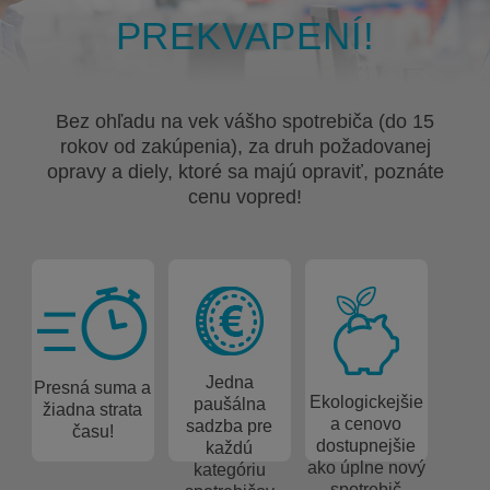
PREKVAPENÍ!
Bez ohľadu na vek vášho spotrebiča (do 15
rokov od zakúpenia), za druh požadovanej
opravy a diely, ktoré sa majú opraviť, poznáte
cenu vopred!
Jedna
Presná suma a
Ekologickejšie
paušálna
žiadna strata
a cenovo
sadzba pre
času!
dostupnejšie
každú
ako úplne nový
kategóriu
spotrebič