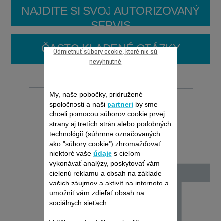
NAJDITE SI SVOJ AUTORIZOVANÝ
SERVIS
ČASTO KLADENÉ OTÁZKY
Odmietnuť súbory cookie, ktoré nie sú
nevyhnutné
Opraviteľnosť
My, naše pobočky, pridružené
spoločnosti a naši
partneri
by sme
chceli pomocou súborov cookie prvej
strany aj tretích strán alebo podobných
technológií (súhrnne označovaných
ako "súbory cookie") zhromažďovať
niektoré vaše
údaje
s cieľom
vykonávať analýzy, poskytovať vám
cielenú reklamu a obsah na základe
vašich záujmov a aktivít na internete a
umožniť vám zdieľať obsah na
sociálnych sieťach.