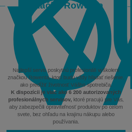
K
O
V
Značka Rowenta
Najlepší servis poskytnú profesionáli vyškolení
značkou Rowenta, ktorí budú vždy hľadať riešenie,
ako predĺžiť životnosť Vášho spotrebiča.
K dispozícii je viac ako 6 200 autorizovaných
profesionálnych servisov,
ktoré pracujú pre Vás,
aby zabezpečili opraviteľnosť produktov po celom
svete, bez ohľadu na krajinu nákupu alebo
používania.