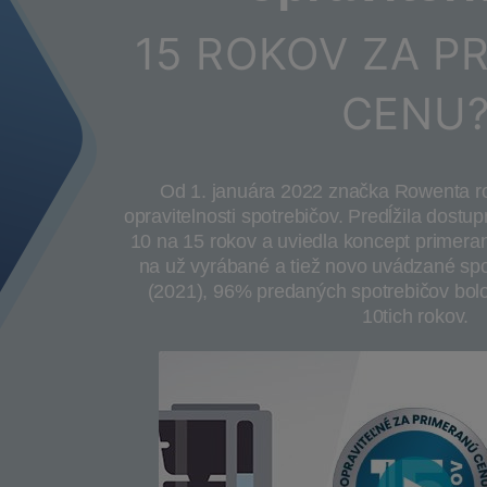
15 ROKOV ZA P
CENU
Od 1. januára 2022 značka Rowenta roz
opravitelnosti spotrebičov. Predĺžila dost
10 na 15 rokov a uviedla koncept primeran
na už vyrábané a tiež novo uvádzané spo
(2021), 96% predaných spotrebičov bolo
10tich rokov.