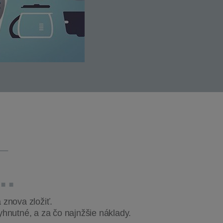
.
 znova zložiť.
yhnutné, a za čo najnžšie náklady.