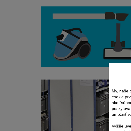
My, naše p
cookie prv
ako "súbo
poskytovať
umožniť vá
Vyššie uve