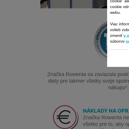
cookie" al
cookie odm
webu.
Viac infor
volieb zob
zmeniť
v 
súborov
c
Značka Rowenta sa zaviazala posk
diely pre takmer všetky svoje spot
nákupu*.
NÁKLADY NA OPR
Značka Rowenta neus
všetko pre to, aby 