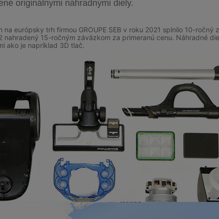
ené originálnymi náhradnými diely.
 na európsky trh firmou GROUPE SEB v roku 2021 splnilo 10-ročný zá
22 nahradený 15-ročným záväzkom za primeranú cenu. Náhradné di
i ako je napríklad 3D tlač.