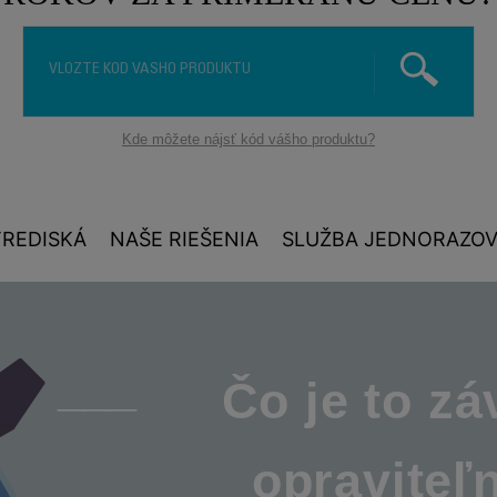
Kde môžete nájsť kód vášho produktu?
TREDISKÁ
NAŠE RIEŠENIA
SLUŽBA JEDNORAZOV
Čo je to z
opraviteľ