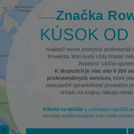
Značka Ro
KÚSOK OD 
Najlepší servis poskytnú profesionáli
Rowenta, ktorí budú vždy hľadať rieše
životnosť Vášho spotreb
K dispozícii je viac ako 6 200 
profesionálnych servisov,
ktoré pra
zabezpečili opraviteľnosť produktov p
ohľadu na krajinu nákupu alebo
Kliknite na tlačidlo
a vyhľadajte najbližší a
rozsiahly systém podpory Vám môže pomôcť n