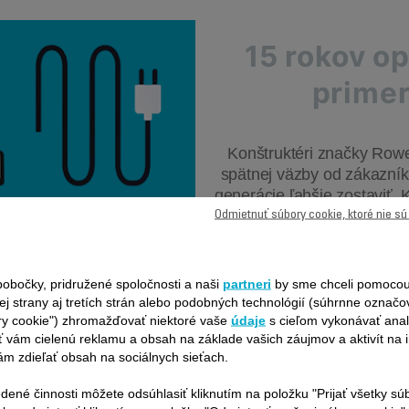
15 rokov op
prime
Konštruktéri značky Rowe
spätnej väzby od zákazník
generácie ľahšie zostaviť. 
analyzovaný, aby sa kva
Odmietnuť súbory cookie, ktoré nie s
opraviteľnos
obočky, pridružené spoločnosti a naši
partneri
by sme chceli pomocou
ej strany aj tretích strán alebo podobných technológií (súhrnne označ
ry cookie") zhromažďovať niektoré vaše
údaje
s cieľom vykonávať anal
 vám cielenú reklamu a obsah na základe vašich záujmov a aktivít na i
m zdieľať obsah na sociálnych sieťach.
dené činnosti môžete odsúhlasiť kliknutím na položku "Prijať všetky sú