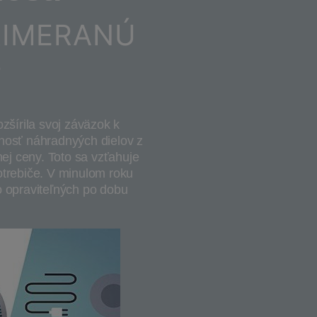
RIMERANÚ
?
šírila svoj záväzok k
upnosť náhradnyých dielov z
ej ceny. Toto sa vzťahuje
trebiče. V minulom roku
 opraviteľných po dobu