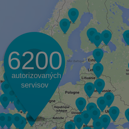
6200
autorizovaných
servisov