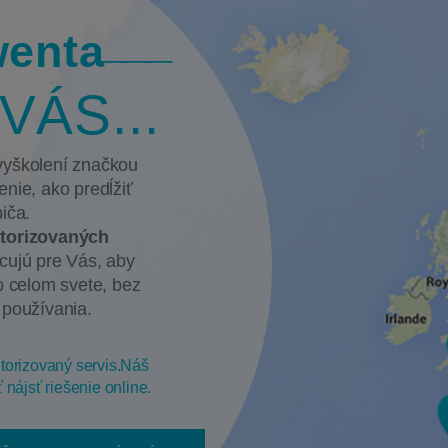
wenta
VÁS...
 vyškolení značkou
nie, ako predĺžiť
iča.
autorizovaných
cujú pre Vás, aby
o celom svete, bez
 používania.
utorizovaný servis.Náš
ájsť riešenie online.