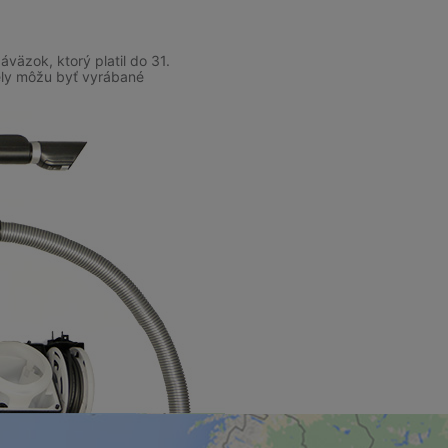
väzok, ktorý platil do 31.
ely môžu byť vyrábané