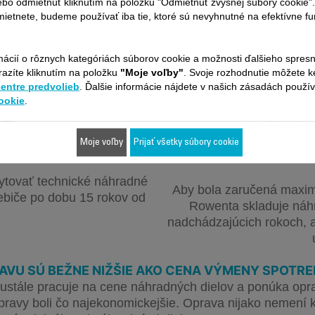
ebo odmietnuť kliknutím na položku "Odmietnuť zvyšnej súbory cookie"
ietnete, budeme používať iba tie, ktoré sú nevyhnutné na efektívne f
mácií o rôznych kategóriách súborov cookie a možnosti ďalšieho spres
8,3 milióna 
razíte kliknutím na položku
"Moje voľby"
. Svoje rozhodnutie môžete 
centre predvolieb
. Ďalšie informácie nájdete v našich zásadách použí
na viac 
ookie
.
podlah
Moje voľby
Prijať všetky súbory cookie
ytovať technické náhradné
Aby bola zaručená maxim
rebiče po dobu 15 rokov od
Rowenta skladuje náhr
nadchádzajúcich rokoch, a
AVU SÚ BEŽNE NIŽŠIE AKO CENA VÝMENY SPOTRE
tále pracuje na cene náhradných dielov a ponúka oprav
opravy boli čo najekonomickejšie. Oprava nijako nemení k