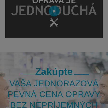
Zakúpte
VAŠA JEDNORAZOVÁ
PEVNÁ CENA OPRAVY
BEZ NEPRÍJEMNÝCH