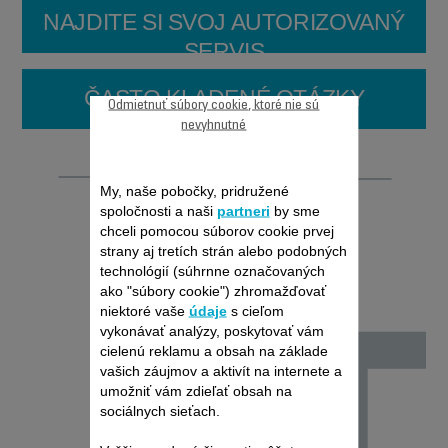
NAJDITE SI SVOJ AUTORIZOVANÝ
SERVIS
ČASTO KLADENÉ OTÁZKY
Odmietnuť súbory cookie, ktoré nie sú
nevyhnutné
Opraviteľnosť
My, naše pobočky, pridružené
spoločnosti a naši
partneri
by sme
chceli pomocou súborov cookie prvej
strany aj tretích strán alebo podobných
technológií (súhrnne označovaných
ako "súbory cookie") zhromažďovať
niektoré vaše
údaje
s cieľom
vykonávať analýzy, poskytovať vám
cielenú reklamu a obsah na základe
vašich záujmov a aktivít na internete a
umožniť vám zdieľať obsah na
sociálnych sieťach.