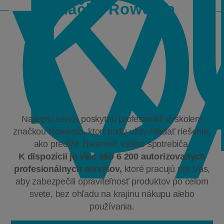
K
O
V
Značka Rowenta
Najlepší servis poskytnú profesionáli vyškolení
značkou Rowenta, ktorí budú vždy hľadať riešenie,
ako predĺžiť životnosť Vášho spotrebiča.
K dispozícii je viac ako 6 200 autorizovaných
profesionálnych servisov,
ktoré pracujú pre Vás,
aby zabezpečili opraviteľnosť produktov po celom
svete, bez ohľadu na krajinu nákupu alebo
používania.