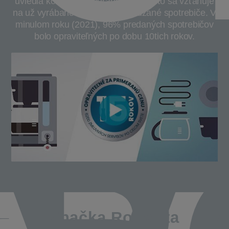
uviedla koncept primeranej ceny. Toto sa vzťahuje
na už vyrábané a tiež novo uvádzané spotrebiče. V
minulom roku (2021), 96% predaných spotrebičov
bolo opraviteľných po dobu 10tich rokov.
Značka Rowenta