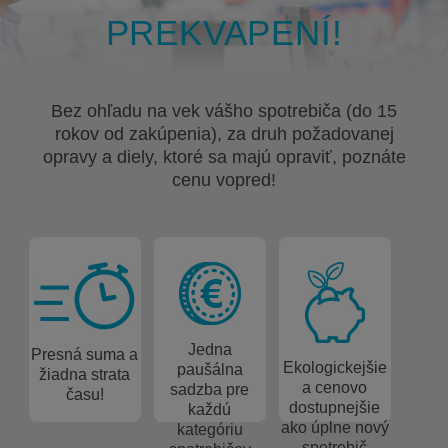
PREKVAPENÍ!
Bez ohľadu na vek vášho spotrebiča (do 15
rokov od zakúpenia), za druh požadovanej
opravy a diely, ktoré sa majú opraviť, poznáte
cenu vopred!
Jedna
Presná suma a
Ekologickejšie
paušálna
žiadna strata
a cenovo
sadzba pre
času!
dostupnejšie
každú
ako úplne nový
kategóriu
spotrebič