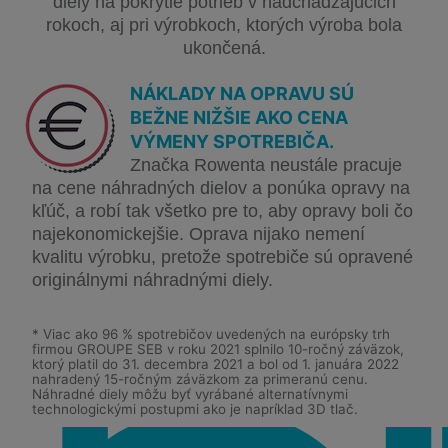
diely na pokrytie potrieb v nadchádzajúcich
rokoch, aj pri výrobkoch, ktorých výroba bola
ukončená.
NÁKLADY NA OPRAVU SÚ
BEŽNE NIŽŠIE AKO CENA
VÝMENY SPOTREBIČA.
Značka Rowenta neustále pracuje
na cene náhradných dielov a ponúka opravy na
kľúč, a robí tak všetko pre to, aby opravy boli čo
najekonomickejšie. Oprava nijako nemení
kvalitu výrobku, pretože spotrebiče sú opravené
originálnymi náhradnými diely.
* Viac ako 96 % spotrebičov uvedených na európsky trh
firmou GROUPE SEB v roku 2021 splnilo 10-ročný záväzok,
ktorý platil do 31. decembra 2021 a bol od 1. januára 2022
nahradený 15-ročným záväzkom za primeranú cenu.
Náhradné diely môžu byť vyrábané alternatívnymi
technologickými postupmi ako je napríklad 3D tlač.