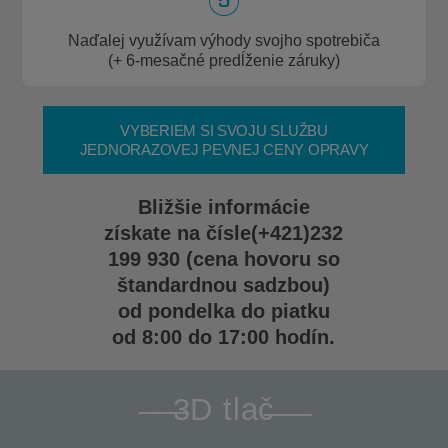
Naďalej využívam výhody svojho spotrebiča
(+ 6-mesačné predĺženie záruky)
VYBERIEM SI SVOJU SLUŽBU
JEDNORAZOVEJ PEVNEJ CENY OPRAVY
Bližšie informácie
získate na čísle
(+421)232
199 930
(cena hovoru so
štandardnou sadzbou)
od pondelka do piatku
od 8:00 do 17:00 hodín.
3D tlač