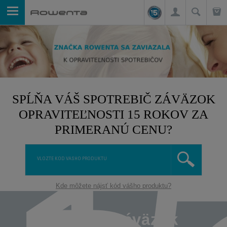
SPĹŇA VÁŠ SPOTREBIČ ZÁVÄZOK
OPRAVITEĽNOSTI 15 ROKOV ZA
PRIMERANÚ CENU?
Kde môžete nájsť kód vášho produktu?
Čo je to záväzok