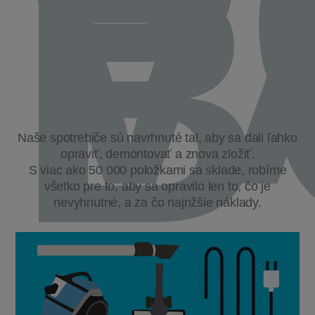
P
V
B
Naše spotrebiče sú navrhnuté tal, aby sa dali ľahko
opraviť, demontovať a znova zložiť.
S viac ako 50 000 položkami sa sklade, robíme
všetko pre to, aby sa opravilo len to, čo je
nevyhnutné, a za čo najnžšie náklady.