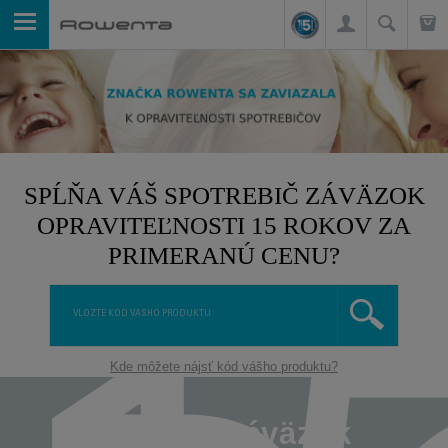
SPĹŇA VÁŠ SPOTREBIČ ZÁVÄZOK
OPRAVITEĽNOSTI 15 ROKOV ZA
PRIMERANÚ CENU?
Kde môžete nájsť kód vášho produktu?
Čo je to záväzok