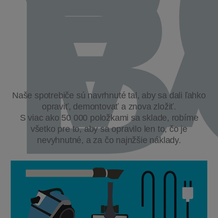
P
V
B
Naše spotrebiče sú navrhnuté tal, aby sa dali ľahko
opraviť, demontovať a znova zložiť.
S viac ako 50 000 položkami sa sklade, robíme
všetko pre to, aby sa opravilo len to, čo je
nevyhnutné, a za čo najnžšie náklady.