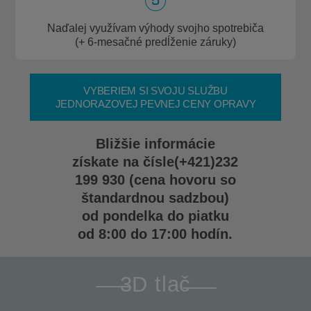
Naďalej využívam výhody svojho spotrebiča
(+ 6-mesačné predĺženie záruky)
VYBERIEM SI SVOJU SLUŽBU
JEDNORAZOVEJ PEVNEJ CENY OPRAVY
Bližšie informácie
získate na čísle
(+421)232
199 930
(cena hovoru so
štandardnou sadzbou)
od pondelka do piatku
od 8:00 do 17:00 hodín.
3D tlač