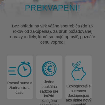
PREKVAPENÍ!
Bez ohľadu na vek vášho spotrebiča (do 15
rokov od zakúpenia), za druh požadovanej
opravy a diely, ktoré sa majú opraviť, poznáte
cenu vopred!
Jedna
Presná suma a
Ekologickejšie
paušálna
žiadna strata
a cenovo
sadzba pre
času!
dostupnejšie
každú
ako úplne nový
kategóriu
spotrebič