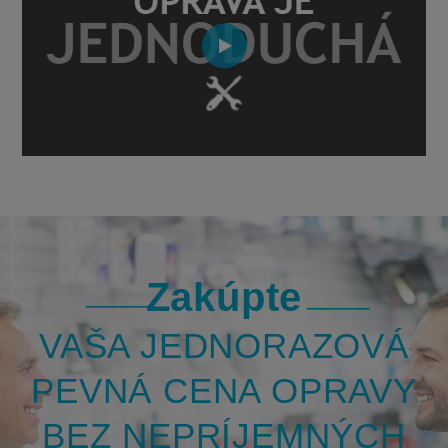
Zakúpte
VAŠA JEDNORAZOVÁ
PEVNÁ CENA OPRAVY
BEZ NEPRÍJEMNÝCH