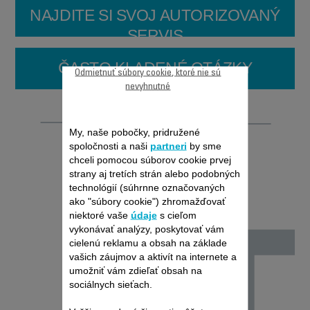
NAJDITE SI SVOJ AUTORIZOVANÝ
SERVIS
ČASTO KLADENÉ OTÁZKY
Odmietnuť súbory cookie, ktoré nie sú
nevyhnutné
Opraviteľnosť
My, naše pobočky, pridružené
spoločnosti a naši
partneri
by sme
chceli pomocou súborov cookie prvej
strany aj tretích strán alebo podobných
technológií (súhrnne označovaných
ako "súbory cookie") zhromažďovať
niektoré vaše
údaje
s cieľom
vykonávať analýzy, poskytovať vám
cielenú reklamu a obsah na základe
vašich záujmov a aktivít na internete a
umožniť vám zdieľať obsah na
sociálnych sieťach.