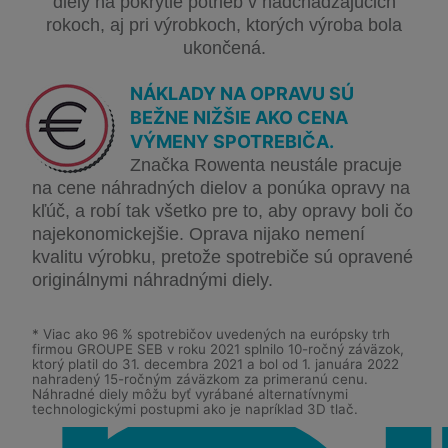
diely na pokrytie potrieb v nadchádzajúcich
rokoch, aj pri výrobkoch, ktorých výroba bola
ukončená.
NÁKLADY NA OPRAVU SÚ
BEŽNE NIŽŠIE AKO CENA
VÝMENY SPOTREBIČA.
Značka Rowenta neustále pracuje
na cene náhradných dielov a ponúka opravy na
kľúč, a robí tak všetko pre to, aby opravy boli čo
najekonomickejšie. Oprava nijako nemení
kvalitu výrobku, pretože spotrebiče sú opravené
originálnymi náhradnými diely.
* Viac ako 96 % spotrebičov uvedených na európsky trh
firmou GROUPE SEB v roku 2021 splnilo 10-ročný záväzok,
ktorý platil do 31. decembra 2021 a bol od 1. januára 2022
nahradený 15-ročným záväzkom za primeranú cenu.
Náhradné diely môžu byť vyrábané alternatívnymi
technologickými postupmi ako je napríklad 3D tlač.