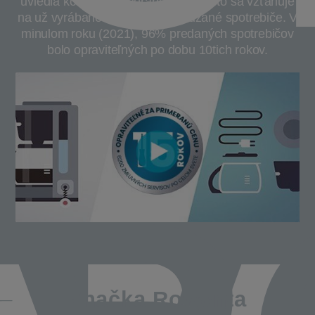
uviedla koncept primeranej ceny. Toto sa vzťahuje
na už vyrábané a tiež novo uvádzané spotrebiče. V
minulom roku (2021), 96% predaných spotrebičov
bolo opraviteľných po dobu 10tich rokov.
Značka Rowenta