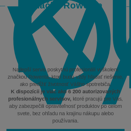
K
O
V
Značka Rowenta
Najlepší servis poskytnú profesionáli vyškolení
značkou Rowenta, ktorí budú vždy hľadať riešenie,
ako predĺžiť životnosť Vášho spotrebiča.
K dispozícii je viac ako 6 200 autorizovaných
profesionálnych servisov,
ktoré pracujú pre Vás,
aby zabezpečili opraviteľnosť produktov po celom
svete, bez ohľadu na krajinu nákupu alebo
používania.