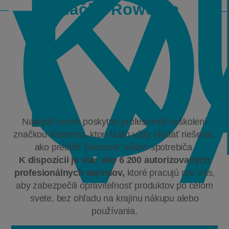
K
O
V
Značka Rowenta
Najlepší servis poskytnú profesionáli vyškolení
značkou Rowenta, ktorí budú vždy hľadať riešenie,
ako predĺžiť životnosť Vášho spotrebiča.
K dispozícii je viac ako 6 200 autorizovaných
profesionálnych servisov,
ktoré pracujú pre Vás,
aby zabezpečili opraviteľnosť produktov po celom
svete, bez ohľadu na krajinu nákupu alebo
používania.