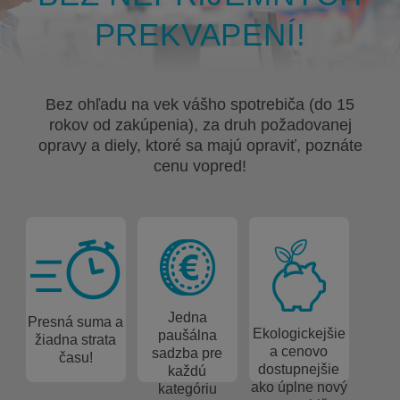
PREKVAPENÍ!
Bez ohľadu na vek vášho spotrebiča (do 15
rokov od zakúpenia), za druh požadovanej
opravy a diely, ktoré sa majú opraviť, poznáte
cenu vopred!
Jedna
Presná suma a
Ekologickejšie
paušálna
žiadna strata
a cenovo
sadzba pre
času!
dostupnejšie
každú
ako úplne nový
kategóriu