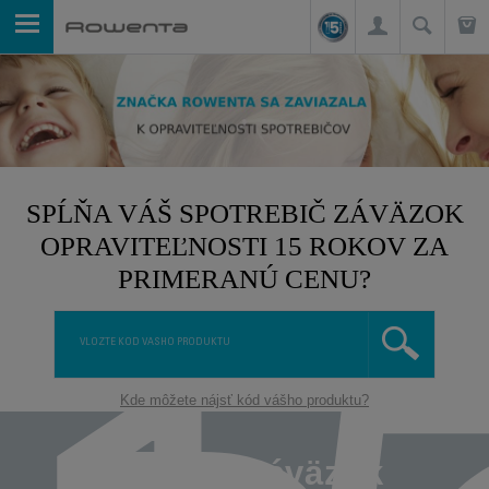
SPĹŇA VÁŠ SPOTREBIČ ZÁVÄZOK
OPRAVITEĽNOSTI 15 ROKOV ZA
PRIMERANÚ CENU?
Kde môžete nájsť kód vášho produktu?
Čo je to záväzok