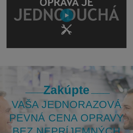
Zakúpte
VAŠA JEDNORAZOVÁ
PEVNÁ CENA OPRAVY
BEZ NEPRÍJEMNÝCH