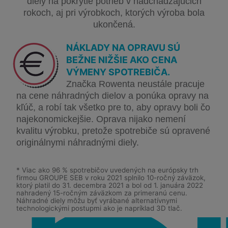
diely na pokrytie potrieb v nadchádzajúcich
rokoch, aj pri výrobkoch, ktorých výroba bola
ukončená.
NÁKLADY NA OPRAVU SÚ
BEŽNE NIŽŠIE AKO CENA
VÝMENY SPOTREBIČA.
Značka Rowenta neustále pracuje
na cene náhradných dielov a ponúka opravy na
kľúč, a robí tak všetko pre to, aby opravy boli čo
najekonomickejšie. Oprava nijako nemení
kvalitu výrobku, pretože spotrebiče sú opravené
originálnymi náhradnými diely.
* Viac ako 96 % spotrebičov uvedených na európsky trh
firmou GROUPE SEB v roku 2021 splnilo 10-ročný záväzok,
ktorý platil do 31. decembra 2021 a bol od 1. januára 2022
nahradený 15-ročným záväzkom za primeranú cenu.
Náhradné diely môžu byť vyrábané alternatívnymi
technologickými postupmi ako je napríklad 3D tlač.