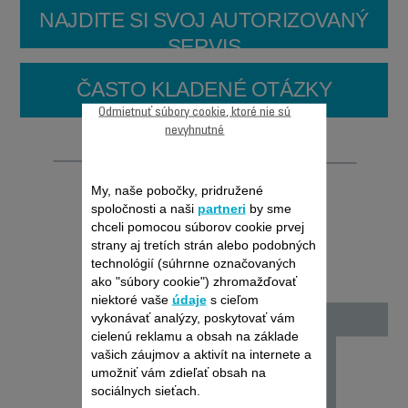
NAJDITE SI SVOJ AUTORIZOVANÝ
SERVIS
ČASTO KLADENÉ OTÁZKY
Odmietnuť súbory cookie, ktoré nie sú
nevyhnutné
Opraviteľnosť
My, naše pobočky, pridružené
spoločnosti a naši
partneri
by sme
chceli pomocou súborov cookie prvej
strany aj tretích strán alebo podobných
technológií (súhrnne označovaných
ako "súbory cookie") zhromažďovať
niektoré vaše
údaje
s cieľom
vykonávať analýzy, poskytovať vám
cielenú reklamu a obsah na základe
vašich záujmov a aktivít na internete a
umožniť vám zdieľať obsah na
sociálnych sieťach.