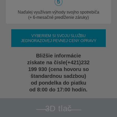
Naďalej využívam výhody svojho spotrebiča
(+ 6-mesačné predĺženie záruky)
VYBERIEM SI SVOJU SLUŽBU
JEDNORAZOVEJ PEVNEJ CENY OPRAVY
Bližšie informácie
získate na čísle
(+421)232
199 930
(cena hovoru so
štandardnou sadzbou)
od pondelka do piatku
od 8:00 do 17:00 hodín.
3D tlač