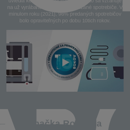
uviedla koncept primeranej ceny. Toto sa vzťahuje
na už vyrábané a tiež novo uvádzané spotrebiče. V
minulom roku (2021), 96% predaných spotrebičov
bolo opraviteľných po dobu 10tich rokov.
Značka Rowenta