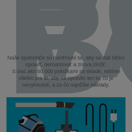
P
V
B
Naše spotrebiče sú navrhnuté tal, aby sa dali ľahko
opraviť, demontovať a znova zložiť.
S viac ako 50 000 položkami sa sklade, robíme
všetko pre to, aby sa opravilo len to, čo je
nevyhnutné, a za čo najnžšie náklady.